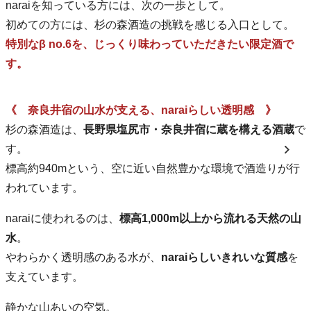
naraiを知っている方には、次の一歩として。
初めての方には、杉の森酒造の挑戦を感じる入口として。
特別なβ no.6を、じっくり味わっていただきたい限定酒で
す。
《 奈良井宿の山水が支える、naraiらしい透明感 》
杉の森酒造は、
長野県塩尻市・奈良井宿に蔵を構える酒蔵
で
す。
標高約940mという、空に近い自然豊かな環境で酒造りが行
われています。
naraiに使われるのは、
標高1,000m以上から流れる天然の山
水
。
やわらかく透明感のある水が、
naraiらしいきれいな質感
を
支えています。
静かな山あいの空気。