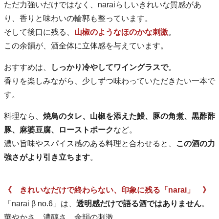
ただ力強いだけではなく、naraiらしいきれいな質感があ
り、香りと味わいの輪郭も整っています。
そして後口に残る、
山椒のようなほのかな刺激
。
この余韻が、酒全体に立体感を与えています。
おすすめは、
しっかり冷やしてワイングラスで
。
香りを楽しみながら、少しずつ味わっていただきたい一本で
す。
料理なら、
焼鳥のタレ、山椒を添えた鰻、豚の角煮、黒酢酢
豚、麻婆豆腐、ローストポーク
など。
濃い旨味やスパイス感のある料理と合わせると、
この酒の力
強さがより引き立ちます
。
《 きれいなだけで終わらない、印象に残る「narai」 》
「narai β no.6」は、
透明感だけで語る酒ではありません
。
華やかさ、濃醇さ、余韻の刺激。