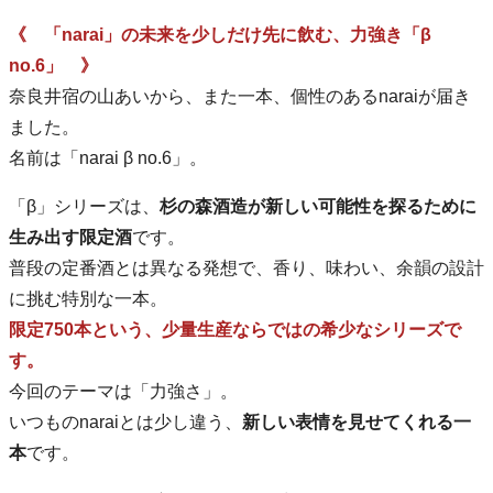
《 「narai」の未来を少しだけ先に飲む、力強き「β
no.6」 》
奈良井宿の山あいから、また一本、個性のあるnaraiが届き
ました。
名前は「narai β no.6」。
「β」シリーズは、
杉の森酒造が新しい可能性を探るために
生み出す限定酒
です。
普段の定番酒とは異なる発想で、香り、味わい、余韻の設計
に挑む特別な一本。
限定750本という、少量生産ならではの希少なシリーズで
す。
今回のテーマは「力強さ」。
いつものnaraiとは少し違う、
新しい表情を見せてくれる一
本
です。