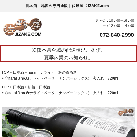
日本酒・地酒の専門通販｜佐野屋~JIZAKE.com~
月～金：10：00～16：00
土：12：00～14：00
072-840-2990
※熊本県全域の配送状況、及び、
夏季休業のお知らせ。
TOP
日本酒
narai（ナライ） 杉の森酒造
◇narai β no.6(ナライ・ベータ・ナンバーシックス) 火入れ 720ml
TOP
日本酒
新着・日本酒
◇narai β no.6(ナライ・ベータ・ナンバーシックス) 火入れ 720ml