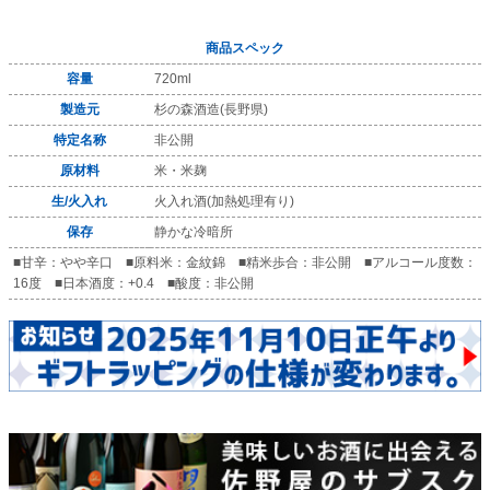
商品スペック
容量
720ml
製造元
杉の森酒造(長野県)
特定名称
非公開
原材料
米・米麹
生/火入れ
火入れ酒(加熱処理有り)
保存
静かな冷暗所
■甘辛：やや辛口 ■原料米：金紋錦 ■精米歩合：非公開 ■アルコール度数：
16度 ■日本酒度：+0.4 ■酸度：非公開