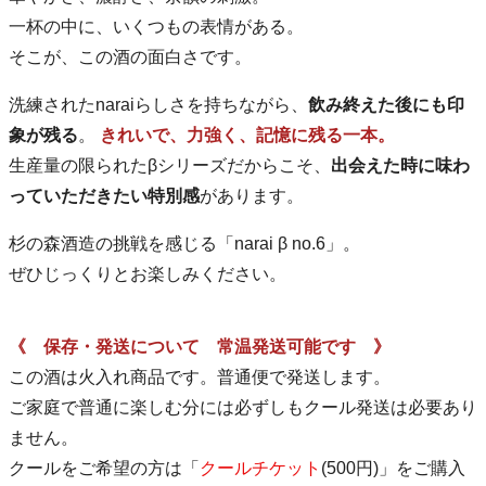
一杯の中に、いくつもの表情がある。
そこが、この酒の面白さです。
洗練されたnaraiらしさを持ちながら、
飲み終えた後にも印
象が残る
。
きれいで、力強く、記憶に残る一本。
生産量の限られたβシリーズだからこそ、
出会えた時に味わ
っていただきたい特別感
があります。
杉の森酒造の挑戦を感じる「narai β no.6」。
ぜひじっくりとお楽しみください。
《 保存・発送について 常温発送可能です 》
この酒は火入れ商品です。普通便で発送します。
ご家庭で普通に楽しむ分には必ずしもクール発送は必要あり
ません。
クールをご希望の方は「
クールチケット
(500円)」をご購入