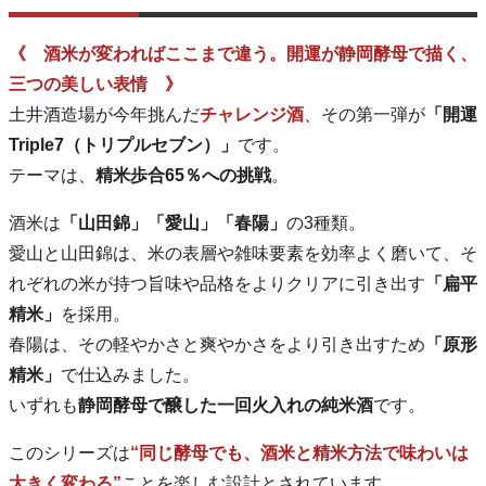
《 酒米が変わればここまで違う。開運が静岡酵母で描く、
三つの美しい表情 》
土井酒造場が今年挑んだ
チャレンジ酒
、その第一弾が
「開運
Triple7（トリプルセブン）」
です。
テーマは、
精米歩合65％への挑戦
。
酒米は
「山田錦」「愛山」「春陽」
の3種類。
愛山と山田錦は、米の表層や雑味要素を効率よく磨いて、そ
れぞれの米が持つ旨味や品格をよりクリアに引き出す
「扁平
精米」
を採用。
春陽は、その軽やかさと爽やかさをより引き出すため
「原形
精米」
で仕込みました。
いずれも
静岡酵母で醸した一回火入れの純米酒
です。
このシリーズは
“同じ酵母でも、酒米と精米方法で味わいは
大きく変わる”
ことを楽しむ設計とされています。