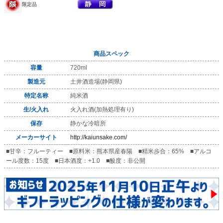
限定品
商品スペック
容量
720ml
製造元
土井酒造場(静岡県)
特定名称
純米酒
生/火入れ
火入れ酒(加熱処理有り)
保存
静かな冷暗所
メーカーサイト
http://kaiunsake.com/
■甘辛：フルーティー ■原料米：熊本県産春陽 ■精米歩合：65% ■アルコ
ール度数：15度 ■日本酒度：+1.0 ■酸度：非公開