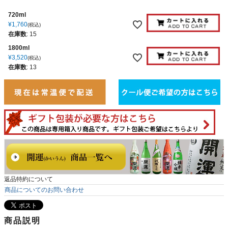
720ml
¥
1,760
税込
在庫数
:
15
1800ml
¥
3,520
税込
在庫数
:
13
返品特約について
商品についてのお問い合わせ
商品説明