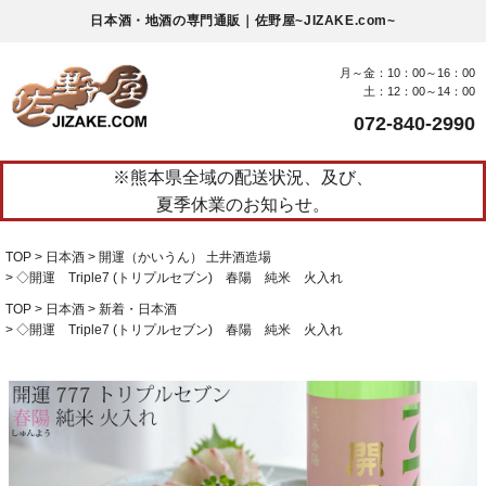
日本酒・地酒の専門通販｜佐野屋~JIZAKE.com~
月～金：10：00～16：00
土：12：00～14：00
072-840-2990
※熊本県全域の配送状況、及び、
夏季休業のお知らせ。
TOP
日本酒
開運（かいうん） 土井酒造場
◇開運 Triple7 (トリプルセブン) 春陽 純米 火入れ
TOP
日本酒
新着・日本酒
◇開運 Triple7 (トリプルセブン) 春陽 純米 火入れ