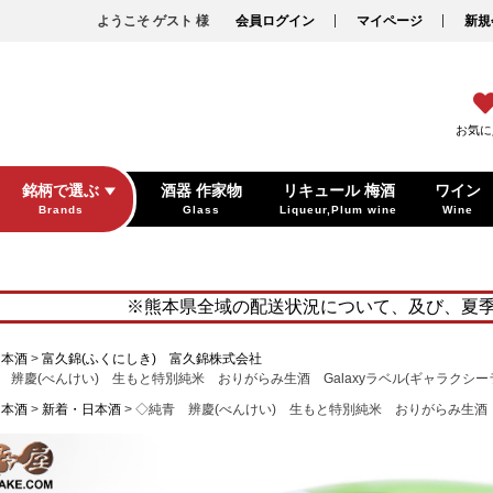
ようこそ ゲスト 様
会員ログイン
マイページ
新規
お気に
銘柄で選ぶ
酒器 作家物
リキュール 梅酒
ワイン
Brands
Glass
Liqueur,Plum wine
Wine
※熊本県全域の配送状況について、及び、夏
日本酒
富久錦(ふくにしき) 富久錦株式会社
 辨慶(べんけい) 生もと特別純米 おりがらみ生酒 Galaxyラベル(ギャラクシ
日本酒
新着・日本酒
◇純青 辨慶(べんけい) 生もと特別純米 おりがらみ生酒 