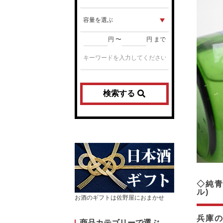
円 〜
円 まで
検索する
◇純青
ル)
お酒のギフトは佐野屋におまかせ
兵庫の
商品カテゴリーで選ぶ