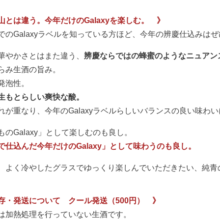
山とは違う。今年だけのGalaxyを楽しむ。 》
でのGalaxyラベルを知っている方ほど、今年の辨慶仕込みは
華やかさとはまた違う、
辨慶ならではの蜂蜜のようなニュアン
らみ生酒の旨み。
発泡性。
生もとらしい爽快な酸。
れが重なり、今年のGalaxyラベルらしいバランスの良い味わ
ものGalaxy」として楽しむのも良し。
で仕込んだ今年だけのGalaxy」として味わうのも良し。
、よく冷やしたグラスでゆっくり楽しんでいただきたい、純青
存・発送について クール発送（500円） 》
は加熱処理を行っていない生酒です。