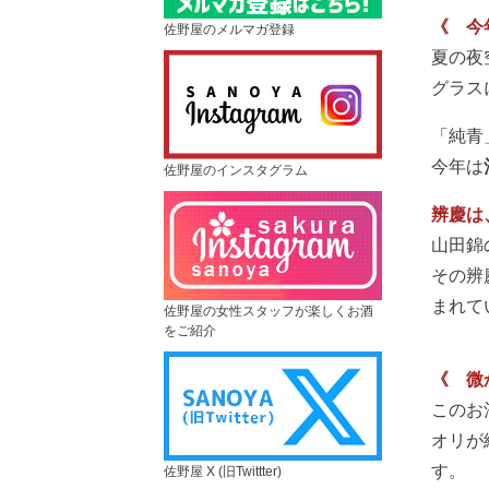
《 今
佐野屋のメルマガ登録
夏の夜
グラス
「純青
今年は
佐野屋のインスタグラム
辨慶は
山田錦
その辨
まれて
佐野屋の女性スタッフが楽しくお酒
をご紹介
《 微
このお
オリが
す。
佐野屋 X (旧Twittter)