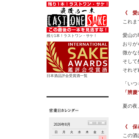
《 愛
これま
愛山の
残り1本！ラストワン・サケ！
おりが
微かな
そして
それぞ
日本酒品評会受賞酒一覧
「いつ
「辨慶
夏の夜
《 保
この酒