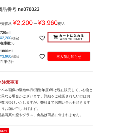
商品番号
ns070023
¥
2,200
¥
3,960
販売価格
〜
税込
720ml
¥
2,200
税込
在庫数
:
6
1800ml
¥
3,960
再入荷お知らせ
税込
在庫切れ
※注意事項
ラベル画像の製造年月(酒造年度)等は現在販売している物と
は異なる場合がございます。詳細をご確認されたい方はお
手数お掛けいたしますが、弊社までお問い合わせ頂きます
ようお願い申し上げます。
商品写真の盃やグラス、食品は商品に含まれません。
NEW