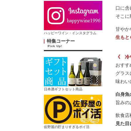
口に含
そこに
甘やか
ハッピーワイン・インスタグラム
生もと
特集コーナー
Pick Up!
《 冷
おすす
グラス
味わい
日本酒ギフトセット商品
白身魚
旨みの
飲食店
見た目
佐野屋の貯まりすぎるポイ活