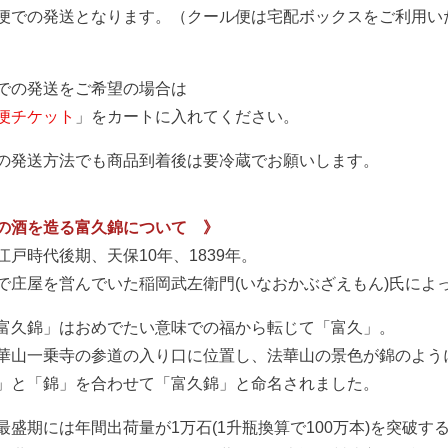
便での発送となります。（クール便は宅配ボックスをご利用い
での発送をご希望の場合は
便チケット
」をカートに入れてください。
の発送方法でも商品到着後は要冷蔵でお願いします。
の酒を造る富久錦について 》
江戸時代後期、天保10年、1839年。
で庄屋を営んでいた稲岡武左衛門(いなおかぶざえもん)氏によ
富久錦」はおめでたい意味での福から転じて「富久」。
華山一乗寺の参道の入り口に位置し、法華山の景色が錦のよう
」と「錦」を合わせて「富久錦」と命名されました。
最盛期には年間出荷量が1万石(1升瓶換算で100万本)を突破