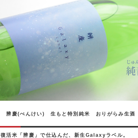
 辨慶(べんけい) 生もと特別純米 おりがらみ生酒 
復活米「辨慶」で仕込んだ、新生Galaxyラベル。