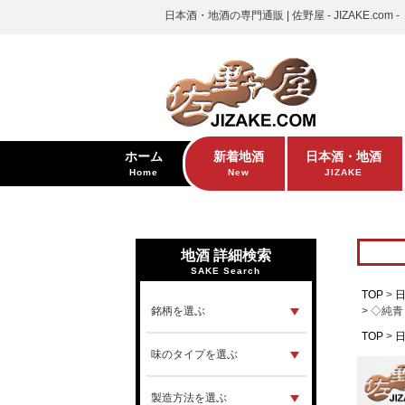
日本酒・地酒の専門通販 | 佐野屋 - JIZAKE.com -
ホーム
新着地酒
日本酒・地酒
Home
New
JIZAKE
地酒 詳細検索
SAKE Search
TOP
◇純青
TOP