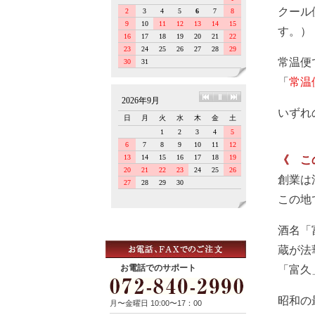
クール
す。）
常温便
「
常温
いずれ
《 こ
創業は
この地
酒名「
蔵が法
お電話でのサポート
「富久
昭和の
月〜金曜日 10:00〜17：00