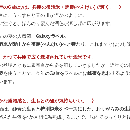
年のGalaxyは、兵庫の復活米・辨慶(べんけい)で輝く。 》
空に、うっすらと天の川が浮かぶように。
に注ぐと、ほんのり霞んだ酒色が涼しげに広がります。
」の夏の人気酒、
Galaxyラベル
。
酒米が愛山から辨慶(べんけい)へと替わり
、これまでとは少し
、かつて兵庫で広く栽培されていた酒米です。
の登場とともに表舞台から姿を消していきましたが、近年その
慶を使うことで、今年のGalaxyラベルには
蜂蜜を思わせるよう
います。
かな発泡感と、生もとの酸が気持ちいい。 》
酒は、純青の
生もと特別純米をベースにした、おりがらみの生
絡んだ生酒を4か月間低温熟成することで、瓶内でゆっくりと