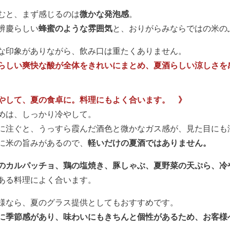
むと、まず感じるのは
微かな発泡感
。
辨慶らしい
蜂蜜のような雰囲気
と、おりがらみならではの米の
な印象がありながら、飲み口は重たくありません。
らしい爽快な酸が全体をきれいにまとめ、夏酒らしい涼しさを
やして、夏の食卓に。料理にもよく合います。 》
めは、しっかり冷やして。
に注ぐと、うっすら霞んだ酒色と微かなガス感が、見た目にも
に米の旨みがあるので、
軽いだけの夏酒ではありません。
のカルパッチョ、鶏の塩焼き、豚しゃぶ、夏野菜の天ぷら、冷
ある料理によく合います。
様なら、夏のグラス提供としてもおすすめです。
に季節感があり、味わいにもきちんと個性があるため、お客様