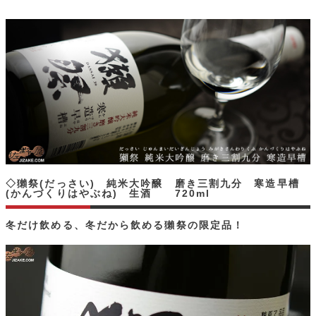
◇獺祭(だっさい) 純米大吟醸 磨き三割九分 寒造早槽
(かんづくりはやぶね) 生酒 720ml
冬だけ飲める、冬だから飲める獺祭の限定品！