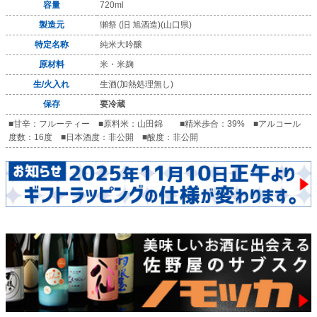
容量
720ml
製造元
獺祭 (旧 旭酒造)(山口県)
特定名称
純米大吟醸
原材料
米・米麹
生/火入れ
生酒(加熱処理無し)
保存
要冷蔵
■甘辛：フルーティー ■原料米：山田錦 ■精米歩合：39% ■アルコール
度数：16度 ■日本酒度：非公開 ■酸度：非公開