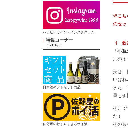
※こち
のセッ
ハッピーワイン・インスタグラム
特集コーナー
《 飲
Pick Up!
「小瓶
このよ
実は、
いけれ
また、
日本酒ギフトセット商品
量も価
そこで
た！
その名
佐野屋の貯まりすぎるポイ活