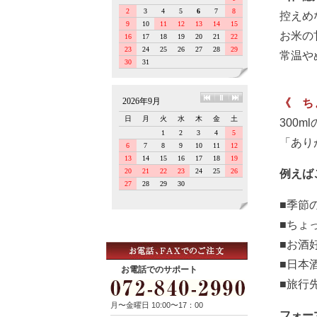
控えめ
お米の
常温や
《 ち
300
「あり
例えば
■季節
■ちょ
■お酒
■日本
お電話でのサポート
■旅行
月〜金曜日 10:00〜17：00
フォー