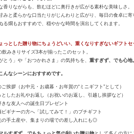
な香りながらも、飲むほどに奥行きが広がる素朴な美味しさ。
甘みと柔らかな口当たりがじんわりと広がり、毎日の食卓に寄
ぬる燗もおすすめで、穏やかな時間を演出してくれます。
ょっとした贈り物にちょうどいい、重くなりすぎないギフトセ
mlの飲みきりサイズ3本が揃ったこのセット。
がとう」や「おつかれさま」の気持ちを、
重すぎず、でも心地
こんなシーンにおすすめです。
のご挨拶（お中元・お歳暮・お年賀の“ミニギフト”として）
っとしたお礼やお返し（お祝いのお返し、引越し挨拶など）
好きな友人への誕生日プレゼント
酒ビギナーの方へ「試してみて！」のプチギフト
先の手土産や、集まりの場での差し入れにも◎
マルすぎず、でもちょっと気の利いた贈り物
として多くの方に