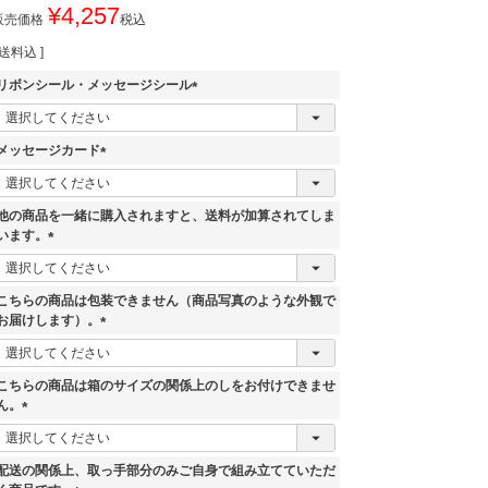
¥
4,257
販売価格
税込
送料込
リボンシール・メッセージシール
(
必
須
メッセージカード
)
(
必
須
他の商品を一緒に購入されますと、送料が加算されてしま
)
います。
(
必
須
こちらの商品は包装できません（商品写真のような外観で
)
お届けします）。
(
必
須
こちらの商品は箱のサイズの関係上のしをお付けできませ
)
ん。
(
必
須
配送の関係上、取っ手部分のみご自身で組み立てていただ
)