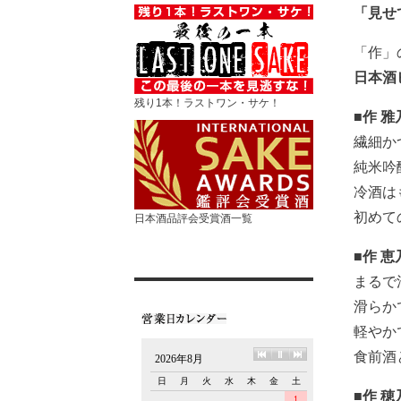
「見せ
「作」
日本酒
残り1本！ラストワン・サケ！
■作 
繊細か
純米吟
冷酒は
初めて
日本酒品評会受賞酒一覧
■作 
まるで
滑らか
軽やか
食前酒
■作 