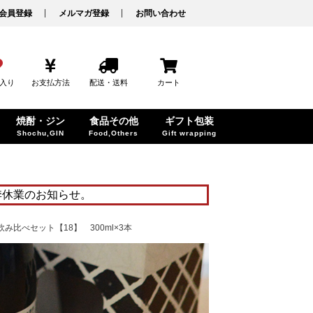
会員登録
メルマガ登録
お問い合わせ
入り
お支払方法
配送・送料
カート
焼酎・ジン
食品その他
ギフト包装
Shochu,GIN
Food,Others
Gift wrapping
季休業のお知らせ。
比べセット【18】 300ml×3本