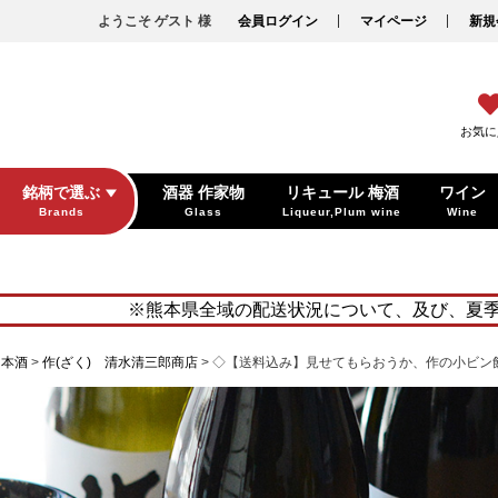
ようこそ ゲスト 様
会員ログイン
マイページ
新規
お気に
銘柄で選ぶ
酒器 作家物
リキュール 梅酒
ワイン
Brands
Glass
Liqueur,Plum wine
Wine
※熊本県全域の配送状況について、及び、夏
日本酒
作(ざく) 清水清三郎商店
◇【送料込み】見せてもらおうか、作の小ビン飲み