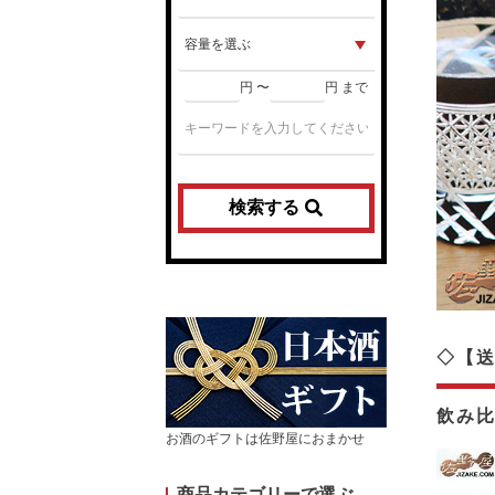
円 〜
円 まで
検索する
◇【送
飲み
お酒のギフトは佐野屋におまかせ
商品カテゴリーで選ぶ