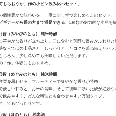
てもらおうか、作の小ビン飲み比べセット」
の個性豊かな味わいを、一度に少しずつ楽しめるこのセット。
ビギナーから通の方まで満足できる
、3種類の魅力的な小瓶を
雅乃智（みやびのとも） 純米吟醸
つ華やかな香りが立ち上り、口に含むと芳醇な旨みがふわりと
醸ならではの上品さと、しっかりとしたコクを兼ね備えたバラ
もちろん、少し温めても美味しくいただけます。
の「作」体験にもおすすめ。
恵乃智（めぐみのとも） 純米吟醸
洋梨を思わせる、フルーティーで爽やかな香りが特徴。
で優しい甘みと、お米の旨味、そして後味に効いた酸が絶妙な
で飲みやすく、どんな料理とも合わせやすい万能タイプ。
としてもぴったりです。
穂乃智（ほのとも） 純米酒