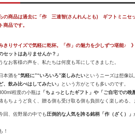
らの商品は過去に「作 三連智(さんれんとも) ギフトミニセ
ト商品です。
みきりサイズで気軽に乾杯。「作」の魅力を少しずつ堪能♪ 
のセットはありませんか？」
うなお客様の声を、私たちは何度も耳にしてきました。
日本酒を
“気軽に”“いろいろ”楽しみたい
というニーズは想像以
ど、飲み比べはしてみたい」
という方がとても多いのです。
300ml程度の小瓶は
「ちょっとしたギフト」や「ご自宅での晩
格もちょうど良く、贈る側も受け取る側も負担なく楽しめる、
今回、佐野屋の中でも
圧倒的な人気を誇る銘柄「作（ざく）」
も！