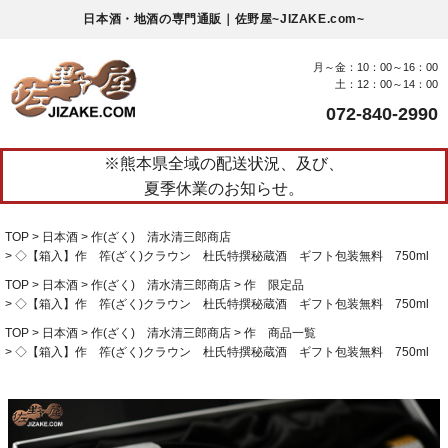
日本酒・地酒の専門通販｜佐野屋~JIZAKE.com~
月～金：10：00～16：00
土：12：00～14：00
072-840-2990
※熊本県全域の配送状況、及び、
夏季休業のお知らせ。
TOP
日本酒
作(ざく) 清水清三郎商店
◇【箱入】作 筰(ざく)クラウン 杜氏特撰秘蔵酒 ギフト包装無料 750ml
TOP
日本酒
作(ざく) 清水清三郎商店
作 限定品
◇【箱入】作 筰(ざく)クラウン 杜氏特撰秘蔵酒 ギフト包装無料 750ml
TOP
日本酒
作(ざく) 清水清三郎商店
作 商品一覧
◇【箱入】作 筰(ざく)クラウン 杜氏特撰秘蔵酒 ギフト包装無料 750ml