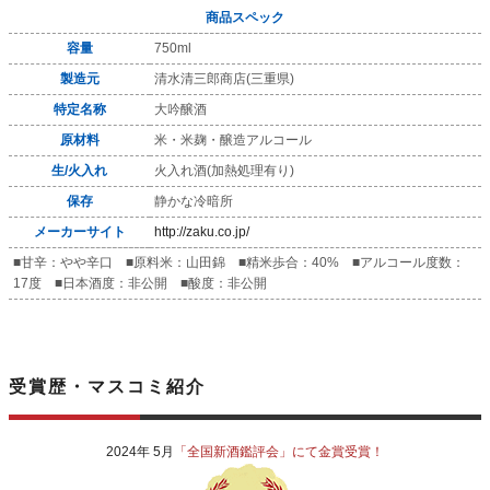
商品スペック
容量
750ml
製造元
清水清三郎商店(三重県)
特定名称
大吟醸酒
原材料
米・米麹・醸造アルコール
生/火入れ
火入れ酒(加熱処理有り)
保存
静かな冷暗所
メーカーサイト
http://zaku.co.jp/
■甘辛：やや辛口 ■原料米：山田錦 ■精米歩合：40% ■アルコール度数：
17度 ■日本酒度：非公開 ■酸度：非公開
受賞歴・マスコミ紹介
2024年 5月
「全国新酒鑑評会」にて金賞受賞！