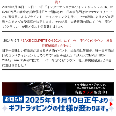
賞！
2016年5月16日・17日・18日「インターナショナルワインチャレンジ2016」の
SAKE部門の審査が兵庫県神戸市で開催され、日本酒部門は9つのカテゴリーご
とに審査員によるブラインド・テイスティングを行い、その成績によりメダル表
彰となるメダル受賞酒が決定します。その結果、大吟醸酒の部にて「作 筰(ざ
く)クラウン」が銀メダルを受賞致しました。
2014年 9月
『SAKE COMPETITION 2014』にて「作 筰(ざく)クラウン 杜氏
特撰秘蔵酒」が3位に！
日本一美味しい市販酒が決まるきき酒イベント、出品酒世界最多、唯一日本酒だ
けのコンペティションとして今年で4回目を迎えた『SAKE COMPETITION
2014』Free Style部門にて、「作 筰(ざく)クラウン 杜氏特撰秘蔵酒」が3位
に選ばれました！