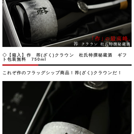
◇【箱入】作 筰(ざく)クラウン 杜氏特撰秘蔵酒 ギフ
ト包装無料 750ml
これぞ作のフラッグシップ商品！筰(ざく)クラウンだ！