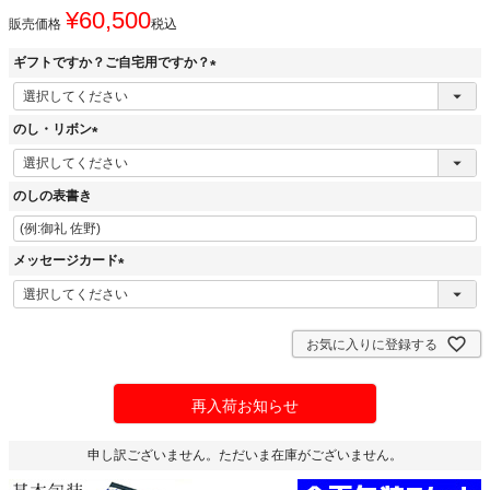
¥
60,500
販売価格
税込
ギフトですか？ご自宅用ですか？
(
必
のし・リボン
須
)
(
必
のしの表書き
須
)
メッセージカード
(
必
須
お気に入りに登録する
)
再入荷お知らせ
申し訳ございません。ただいま在庫がございません。