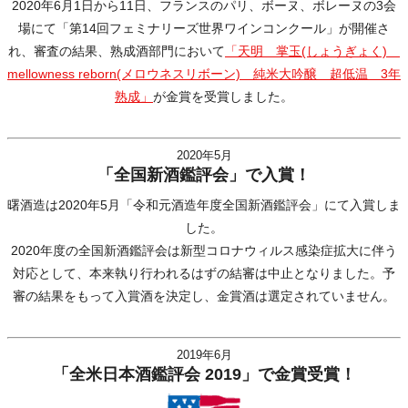
2020年6月1日から11日、フランスのパリ、ボーヌ、ボレーヌの3会
場にて「第14回フェミナリーズ世界ワインコンクール」が開催さ
れ、審査の結果、熟成酒部門において
「天明 掌玉(しょうぎょく)
mellowness reborn(メロウネスリボーン) 純米大吟醸 超低温 3年
熟成」
が金賞を受賞しました。
2020年5月
「全国新酒鑑評会」で入賞！
曙酒造は2020年5月「令和元酒造年度全国新酒鑑評会」にて入賞しま
した。
2020年度の全国新酒鑑評会は新型コロナウィルス感染症拡大に伴う
対応として、本来執り行われるはずの結審は中止となりました。予
審の結果をもって入賞酒を決定し、金賞酒は選定されていません。
2019年6月
「全米日本酒鑑評会 2019」で金賞受賞！