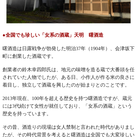
●全国でも珍しい「女系の酒蔵」天明 曙酒造
曙酒造は日露戦争が勃発した明治37年（1904年）、会津坂下
町に創業した酒蔵です。
創業者の鈴木幸四郎氏は、地元の味噌を造る蔵で大番頭を任
されていた人物でしたが、ある日、小作人が作る米の良さに
着目し、独立して酒蔵を興したのが始まりとのことです。
2013年現在、100年を超える歴史を持つ曙酒造ですが、蔵元
には3代続けて女性が就任しており、「女系の酒蔵」という
歴史を持っています。
その昔、酒造りの現場は女人禁制と言われた時代がありまし
たが、その時代背景を考えると曙酒造は全国でも大変珍しい