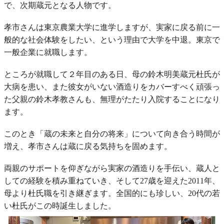
で、次期蔵元となる人物です。
孝市さんは東京農業大学に進学しますが、実家に戻る前に一
般的な社会体験をしたい、という理由で大学を中退。東京で
一般企業に就職します。
ところが就職して２年目のある日、母の鈴木明美蔵元杜氏が
大病を患い、また彼女がいない酒造りをカバーすべく頑張っ
た父親の鈴木孝教さんも、無理がたたり入院することになり
ます。
このとき「蔵の未来と自分の将来」について向き合う時間が
増え、孝市さんは蔵に戻る気持ちを固めます。
両親のサポートを仰ぎながら実家の酒造りを手伝い、蔵人と
しての経験を積み重ねていき、そして27歳を迎えた2011年、
母より杜氏職を引き継ぎます。全国的にも珍しい、20代の若
い杜氏がこの時誕生しました。