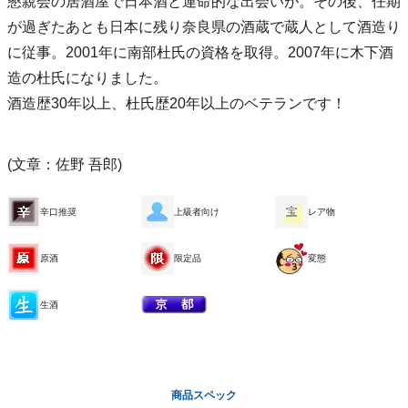
懇親会の居酒屋で日本酒と運命的な出会いが。その後、任期
が過ぎたあとも日本に残り奈良県の酒蔵で蔵人として酒造り
に従事。2001年に南部杜氏の資格を取得。2007年に木下酒
造の杜氏になりました。
酒造歴30年以上、杜氏歴20年以上のベテランです！
(文章：佐野 吾郎)
辛口推奨
上級者向け
レア物
原酒
限定品
変態
生酒
商品スペック