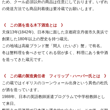
ため、クール必須以外の商品は任意にしております。いずれ
の発送方法でも商品到着後は要冷蔵でお願いします。
《 この酒を造る木下酒造とは 》
天保13年(1842年)、日本海に面した京都府京丹後市久美浜で
創業した180年以上の歴史を持つ蔵元。
この地域は高級ブランド蟹「間人（たいざ）蟹」で有名。
冬は蟹料理を食べさせてくれる宿が多く、料理にあう食中酒
を造ってきた蔵元です。
《 この蔵の製造責任者 フィリップ・ハーパー氏とは 》
この蔵ではイギリスのコーンウォール出身という異色の杜氏
が酒を造っています。
1988年、日本の英語教師派遣プログラムで中学校教師とし
て来日。