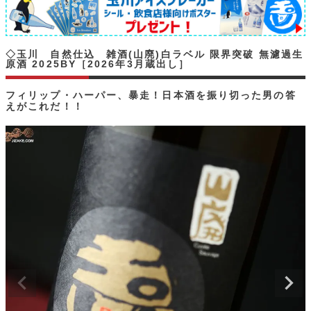
◇玉川 自然仕込 雑酒(山廃)白ラベル 限界突破 無濾過生
原酒 2025BY［2026年3月蔵出し］
フィリップ・ハーパー、暴走！日本酒を振り切った男の答
えがこれだ！！