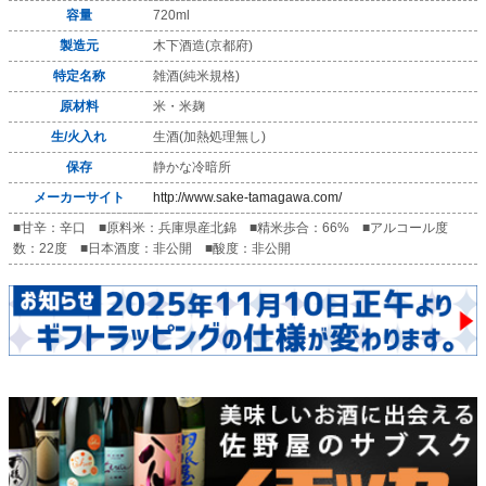
容量
720ml
製造元
木下酒造(京都府)
特定名称
雑酒(純米規格)
原材料
米・米麹
生/火入れ
生酒(加熱処理無し)
保存
静かな冷暗所
メーカーサイト
http://www.sake-tamagawa.com/
■甘辛：辛口 ■原料米：兵庫県産北錦 ■精米歩合：66% ■アルコール度
数：22度 ■日本酒度：非公開 ■酸度：非公開