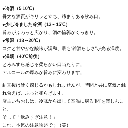
●冷酒（5 10℃）
骨太な酒質がキリッと立ち、締まりある飲み口。
●少し冷ました冷酒（12～15℃）
旨みがふわっと広がり、酒の輪郭がくっきり。
●常温（18～20℃）
コクと甘やかな酸味が調和、最も“雑酒らしさ”が光る温度。
●温燗（40℃前後）
とろみすら感じる柔らかい口当たりに。
アルコールの厚みが旨みに変わります。
封直後は硬く感じるかもしれませんが、時間と共に空気と触
れ合えば、ふっと和らぎます。
店主いちおしは、冷蔵から出して室温に戻る“間”を楽しむこ
と。
そして「飲みすぎ注意！」
これ、本気の注意喚起です（笑）