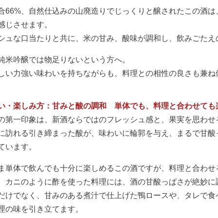
合66%、自然仕込みの山廃造りでじっくりと醸されたこの酒
感じさせます。
シュな口当たりと共に、米の甘み、酸味が調和し、飲みごたえ
純米吟醸では物足りないという方へ。
しい力強い味わいを持ちながらも、料理との相性の良さも兼ね
い・楽しみ方：甘みと酸の調和 単体でも、料理と合わせても
の第一印象は、新酒ならではのフレッシュ感と、果実を思わせ
に訪れる引き締まった酸が、味わいに輪郭を与え、まるで甘酸
ています。
ま単体で飲んでも十分に楽しめるこの酒ですが、料理と合わせ
、カニのように酢を使った料理には、酒の甘酸っぱさが絶妙に
だけでなく、甘みのある煮汁で仕上げた鴨ロースや、タレで食
理の味を引き立てます。