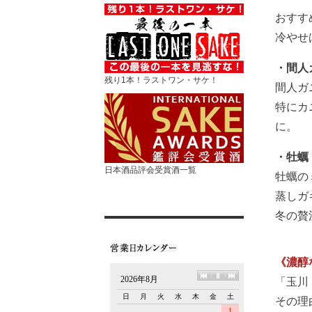
おすす
冷やせ
・間人
残り1本！ラストワン・サケ！
間人ガ
特にカ
に。
・牡蠣
日本酒品評会受賞酒一覧
牡蠣の
蒸しガ
冬の贅
《濃醇
「玉川
その理