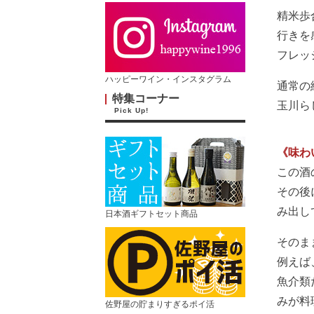
精米歩
行きを
フレッ
ハッピーワイン・インスタグラム
通常の
特集コーナー
玉川ら
Pick Up!
《味わ
この酒
その後
み出し
日本酒ギフトセット商品
そのま
例えば
魚介類
みが料
佐野屋の貯まりすぎるポイ活