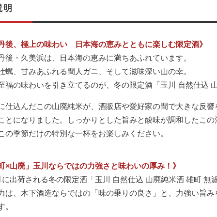
説明
丹後、極上の味わい 日本海の恵みとともに楽しむ限定酒》
丹後・久美浜は、日本海の恵みに満ちあふれています。
牡蠣、甘みあふれる間人ガニ、そして滋味深い山の幸。
至福の味わいを引き立てるのが、冬の限定酒「玉川 自然仕込 山
に仕込んだこの山廃純米が、酒販店や愛好家の間で大きな反響
ことになりました。しっかりとした旨みと酸味が調和したこの
この季節だけの特別な一杯をお楽しみください。
町×山廃」玉川ならではの力強さと味わいの厚み！》
月に出荷される冬の限定酒「玉川 自然仕込 山廃純米酒 雄町 無
力は、木下酒造ならではの「味の乗りの良さ」と、力強い旨み
す。