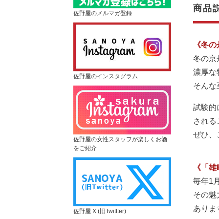
商品
佐野屋のメルマガ登録
《冬の
冬の京
濃厚な
佐野屋のインスタグラム
そんな
試験的
される
ぜひ、
佐野屋の女性スタッフが楽しくお酒
をご紹介
《「雄
毎年1
その魅
ありま
佐野屋 X (旧Twittter)