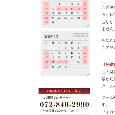
この酒
彼が日
もしか
ません
あなた
この冬
《発送
この酒
蔵から
クール
クール
お電話でのサポート
す。
月〜金曜日 10:00〜17：00
いずれ