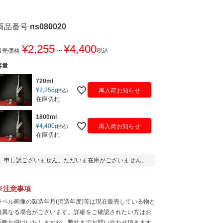
商品番号
ns080020
¥
2,255
¥
4,400
販売価格
〜
税込
容量
720ml
¥
2,255
再入荷お知らせ
税込
在庫切れ
1800ml
¥
4,400
再入荷お知らせ
税込
在庫切れ
申し訳ございません。ただいま在庫がございません。
※注意事項
ラベル画像の製造年月(酒造年度)等は現在販売している物と
は異なる場合がございます。詳細をご確認されたい方はお
手数お掛けいたしますが、弊社までお問い合わせ頂きます