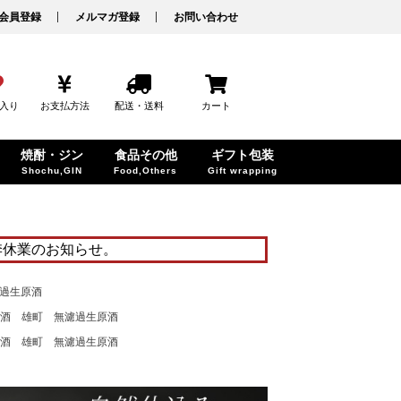
会員登録
メルマガ登録
お問い合わせ
入り
お支払方法
配送・送料
カート
焼酎・ジン
食品その他
ギフト包装
Shochu,GIN
Food,Others
Gift wrapping
季休業のお知らせ。
濾過生原酒
米酒 雄町 無濾過生原酒
米酒 雄町 無濾過生原酒