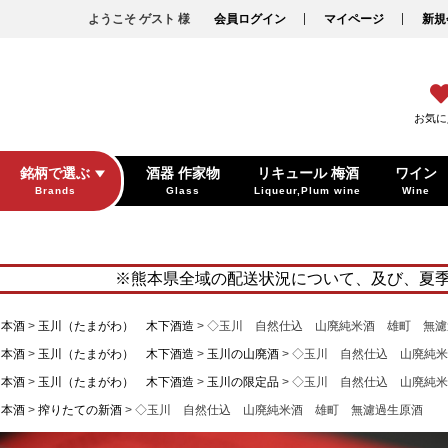
ようこそ ゲスト 様
会員ログイン
マイページ
新規
お気に
銘柄で選ぶ
酒器 作家物
リキュール 梅酒
ワイン
Brands
Glass
Liqueur,Plum wine
Wine
※熊本県全域の配送状況について、及び、夏
日本酒
玉川（たまがわ） 木下酒造
◇玉川 自然仕込 山廃純米酒 雄町 無
日本酒
玉川（たまがわ） 木下酒造
玉川の山廃酒
◇玉川 自然仕込 山廃純
日本酒
玉川（たまがわ） 木下酒造
玉川の限定品
◇玉川 自然仕込 山廃純
日本酒
搾りたての新酒
◇玉川 自然仕込 山廃純米酒 雄町 無濾過生原酒