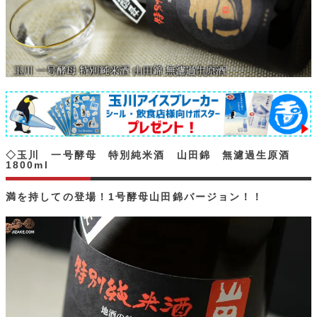
◇玉川 一号酵母 特別純米酒 山田錦 無濾過生原酒
1800ml
満を持しての登場！1号酵母山田錦バージョン！！