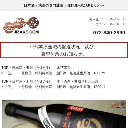
日本酒・地酒の専門通販｜佐野屋~JIZAKE.com~
月～金：10：00～16：00
土：12：00～14：00
072-840-2990
※熊本県全域の配送状況、及び、
夏季休業のお知らせ。
TOP
日本酒
玉川（たまがわ） 木下酒造
◇玉川 一号酵母 特別純米酒 山田錦 無濾過生原酒 1800ml
TOP
日本酒
玉川（たまがわ） 木下酒造
熟成させた玉川
◇玉川 一号酵母 特別純米酒 山田錦 無濾過生原酒 1800ml