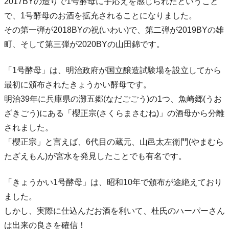
2017BYの造りで1号酵母に手応えを感じられたということ
で、1号酵母のお酒を拡充されることになりました。
その第一弾が2018BYの祝(いわい)で、第二弾が2019BYの雄
町、そして第三弾が2020BYの山田錦です。
「1号酵母」は、明治政府が国立醸造試験場を設立してから
最初に頒布されたきょうかい酵母です。
明治39年に兵庫県の灘五郷(なだごごう)の1つ、魚崎郷(うお
ざきごう)にある「櫻正宗(さくらまさむね)」の酒母から分離
されました。
「櫻正宗」と言えば、6代目の蔵元、山邑太左衛門(やまむら
たざえもん)が宮水を発見したことでも有名です。
「きょうかい1号酵母」は、昭和10年で頒布が途絶えており
ました。
しかし、実際に仕込んだお酒を利いて、杜氏のハーパーさん
は出来の良さを確信！