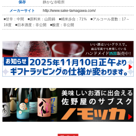
保存
静かな冷暗所
メーカーサイト
http://www.sake-tamagawa.com/
■甘辛：中間 ■原料米：山田錦 ■精米歩合：71% ■アルコール度数：17～
18度 ■日本酒度：非公開 ■酸度：非公開