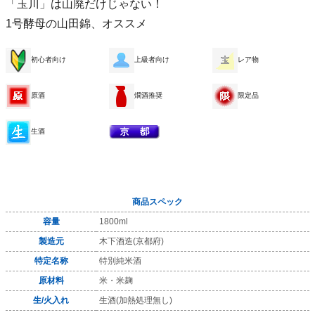
「玉川」は山廃だけじゃない！
1号酵母の山田錦、オススメ
初心者向け
上級者向け
レア物
原酒
燗酒推奨
限定品
生酒
商品スペック
容量
1800ml
製造元
木下酒造(京都府)
特定名称
特別純米酒
原材料
米・米麹
生/火入れ
生酒(加熱処理無し)