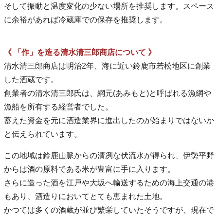
そして振動と温度変化の少ない場所を推奨します。スペース
に余裕があれば冷蔵庫での保存を推奨します。
《 「作」を造る清水清三郎商店について 》
清水清三郎商店は明治2年、海に近い鈴鹿市若松地区に創業
した酒蔵です。
創業者の清水清三郎氏は、網元(あみもと)と呼ばれる漁網や
漁船を所有する経営者でした。
蓄えた資金を元に酒造業界に進出したのが始まりではないか
と伝えられています。
この地域は鈴鹿山脈からの清冽な伏流水が得られ、伊勢平野
からは酒の原料である米が豊富に手に入ります。
さらに造った酒を江戸や大坂へ輸送するための海上交通の港
もあり、酒造りにおいてとても恵まれた土地。
かつては多くの酒蔵が並び繁栄していたそうですが、現在で