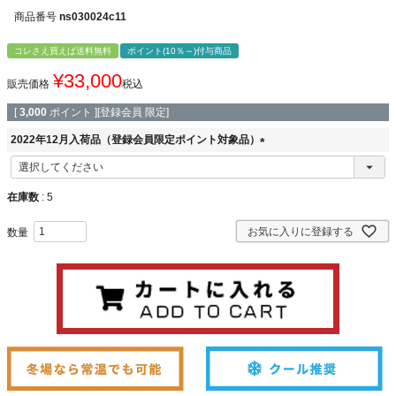
商品番号
ns030024c11
コレさえ買えば送料無料
ポイント(10％～)付与商品
¥
33,000
販売価格
税込
[
3,000
ポイント ][登録会員 限定]
2022年12月入荷品（登録会員限定ポイント対象品）
(
必
須
在庫数
5
)
お気に入りに登録する