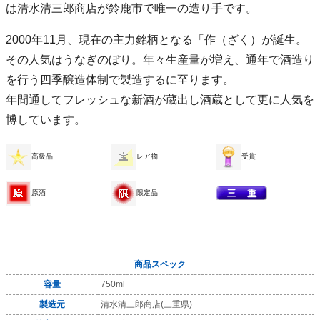
は清水清三郎商店が鈴鹿市で唯一の造り手です。
2000年11月、現在の主力銘柄となる「作（ざく）が誕生。
その人気はうなぎのぼり。年々生産量が増え、通年で酒造り
を行う四季醸造体制で製造するに至ります。
年間通してフレッシュな新酒が蔵出し酒蔵として更に人気を
博しています。
高級品
レア物
受賞
原酒
限定品
商品スペック
容量
750ml
製造元
清水清三郎商店(三重県)