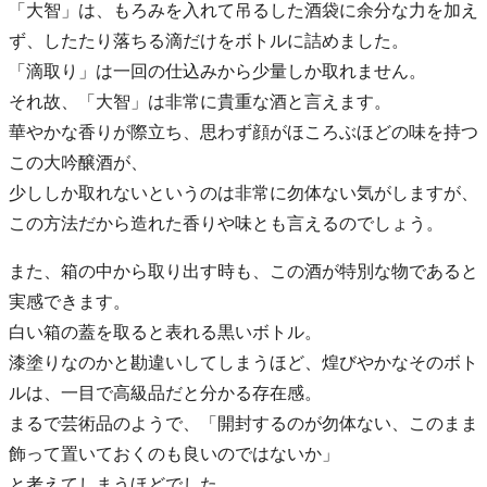
「大智」は、もろみを入れて吊るした酒袋に余分な力を加え
ず、したたり落ちる滴だけをボトルに詰めました。
「滴取り」は一回の仕込みから少量しか取れません。
それ故、「大智」は非常に貴重な酒と言えます。
華やかな香りが際立ち、思わず顔がほころぶほどの味を持つ
この大吟醸酒が、
少ししか取れないというのは非常に勿体ない気がしますが、
この方法だから造れた香りや味とも言えるのでしょう。
また、箱の中から取り出す時も、この酒が特別な物であると
実感できます。
白い箱の蓋を取ると表れる黒いボトル。
漆塗りなのかと勘違いしてしまうほど、煌びやかなそのボト
ルは、一目で高級品だと分かる存在感。
まるで芸術品のようで、「開封するのが勿体ない、このまま
飾って置いておくのも良いのではないか」
と考えてしまうほどでした。