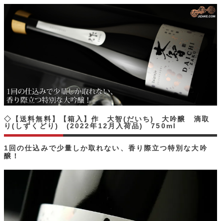
◇【送料無料】【箱入】作 大智(だいち) 大吟醸 滴取
り(しずくどり) (2022年12月入荷品) 750ml
1回の仕込みで少量しか取れない、香り際立つ特別な大吟
醸！