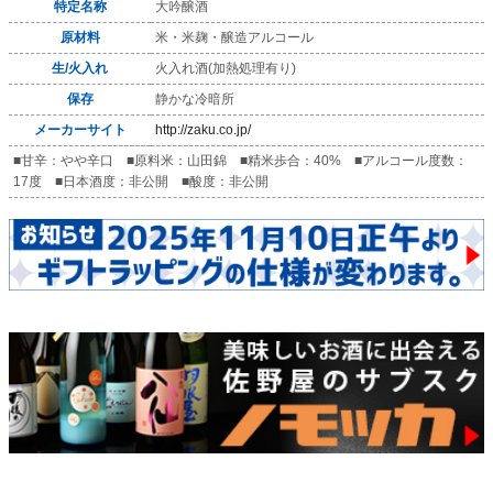
特定名称
大吟醸酒
原材料
米・米麹・醸造アルコール
生/火入れ
火入れ酒(加熱処理有り)
保存
静かな冷暗所
メーカーサイト
http://zaku.co.jp/
■甘辛：やや辛口 ■原料米：山田錦 ■精米歩合：40% ■アルコール度数：
17度 ■日本酒度：非公開 ■酸度：非公開