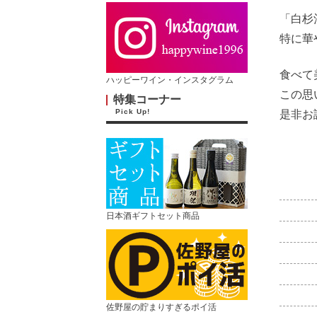
「白杉
特に華
食べて
ハッピーワイン・インスタグラム
この思
特集コーナー
Pick Up!
是非お
日本酒ギフトセット商品
佐野屋の貯まりすぎるポイ活