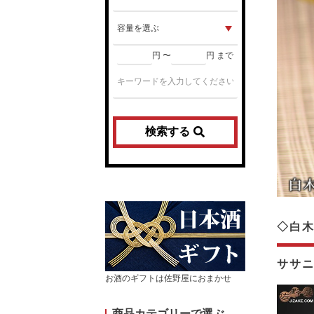
円 〜
円 まで
検索する
◇白
ササ
お酒のギフトは佐野屋におまかせ
商品カテゴリーで選ぶ