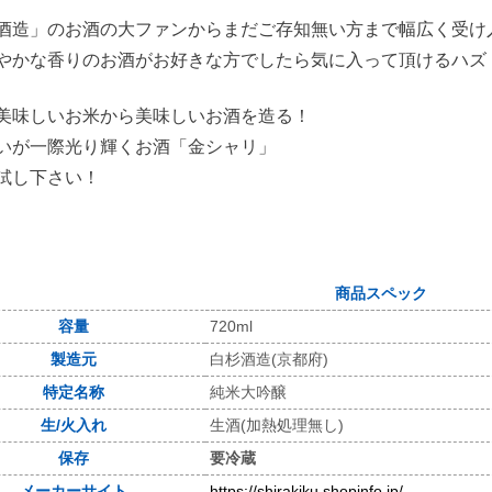
酒造」のお酒の大ファンからまだご存知無い方まで幅広く受け
やかな香りのお酒がお好きな方でしたら気に入って頂けるハズ
美味しいお米から美味しいお酒を造る！
いが一際光り輝くお酒「金シャリ」
試し下さい！
商品スペック
容量
720ml
製造元
白杉酒造(京都府)
特定名称
純米大吟醸
生/火入れ
生酒(加熱処理無し)
保存
要冷蔵
メーカーサイト
https://shirakiku.shopinfo.jp/