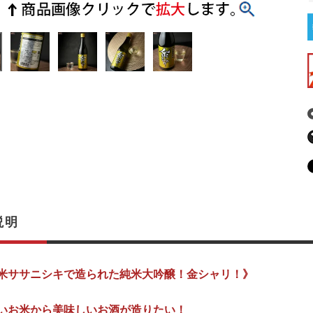
説明
米ササニシキで造られた純米大吟醸！金シャリ！》
いお米から美味しいお酒が造りたい！