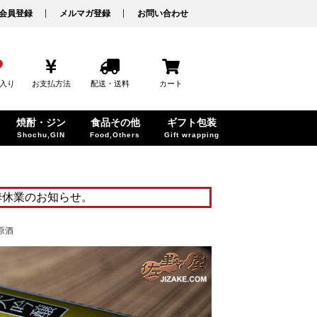
会員登録
メルマガ登録
お問い合わせ
入り
お支払方法
配送・送料
カート
焼酎・ジン
食品その他
ギフト包装
Shochu,GIN
Food,Others
Gift wrapping
季休業のお知らせ。
生原酒