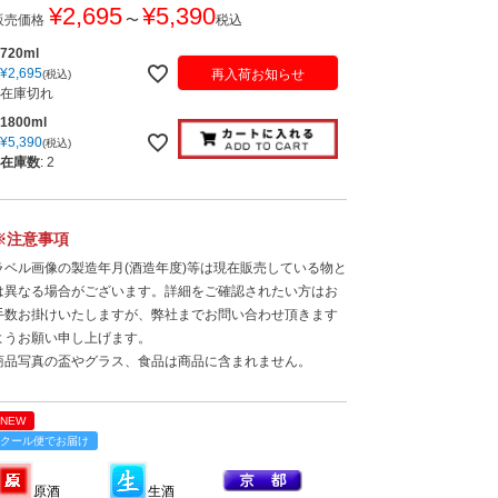
¥
2,695
¥
5,390
販売価格
〜
税込
720ml
¥
2,695
再入荷お知らせ
税込
在庫切れ
1800ml
¥
5,390
税込
在庫数
:
2
※注意事項
ラベル画像の製造年月(酒造年度)等は現在販売している物と
は異なる場合がございます。詳細をご確認されたい方はお
手数お掛けいたしますが、弊社までお問い合わせ頂きます
ようお願い申し上げます。
商品写真の盃やグラス、食品は商品に含まれません。
NEW
クール便でお届け
原酒
生酒