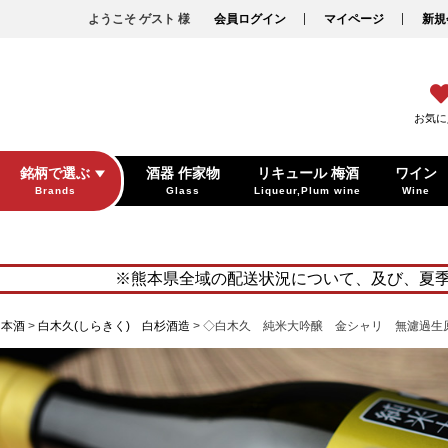
ようこそ ゲスト 様
会員ログイン
マイページ
新規
お気に
銘柄で選ぶ
酒器 作家物
リキュール 梅酒
ワイン
Brands
Glass
Liqueur,Plum wine
Wine
※熊本県全域の配送状況について、及び、夏
日本酒
白木久(しらきく) 白杉酒造
◇白木久 純米大吟醸 金シャリ 無濾過