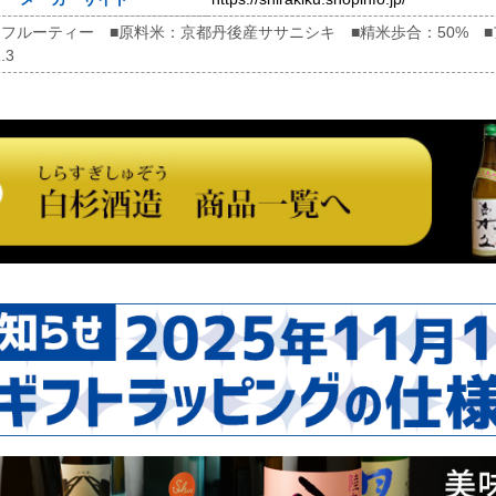
フルーティー ■原料米：京都丹後産ササニシキ ■精米歩合：50% ■アル
.3