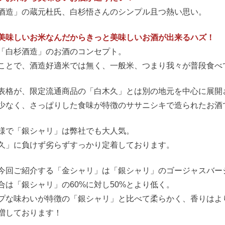
酒造」の蔵元杜氏、白杉悟さんのシンプル且つ熱い思い。
美味しいお米なんだからきっと美味しいお酒が出来るハズ！
「白杉酒造」のお酒のコンセプト。
ことで、酒造好適米では無く、一般米、つまり我々が普段食べ
表格が、限定流通商品の「白木久」とは別の地元を中心に展開
少なく、さっぱりした食味が特徴のササニシキで造られたお酒
様で「銀シャリ」は弊社でも大人気。
久」に負けず劣らずすっかり定着しております。
今回ご紹介する「金シャリ」は「銀シャリ」のゴージャスバー
合は「銀シャリ」の60%に対し50%とより低く。
プな味わいが特徴の「銀シャリ」と比べて柔らかく、香りはよ
増しております！