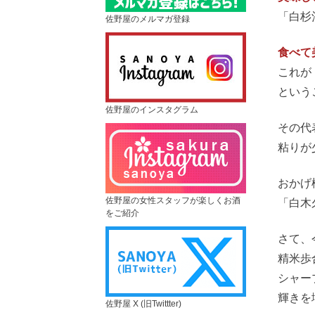
「白杉
佐野屋のメルマガ登録
食べて
これが
という
佐野屋のインスタグラム
その代
粘りが
おかげ
佐野屋の女性スタッフが楽しくお酒
「白木
をご紹介
さて、
精米歩
シャー
輝きを
佐野屋 X (旧Twittter)