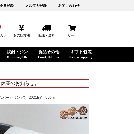
会員登録
メルマガ登録
お問い合わせ
入り
お支払方法
配送・送料
カート
焼酎・ジン
食品その他
ギフト包装
Shochu,GIN
Food,Others
Gift wrapping
季休業のお知らせ。
しスパークリング) 2021BY 500ml