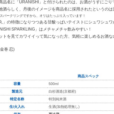
商品名に「URANISHI」と付けられたのは、お酒がうすにご
地酒らしく、丹後のイメージを商品名に採用されたというのは
スパークリングですから、オリはたっぷり入っています！
久」の特徴になりつつある甘酸っぱいテイストにシュワシュワ
NISHI SPARKLING」はメチャメチャ飲みやすい！
ットを見てカワイイって気になった方、気軽に楽しめるお酒な
金巻 忍)
商品スペック
容量
500ml
製造元
白杉酒造(京都府)
特定名称
特別純米酒
生/火入れ
生酒(加熱処理無し)