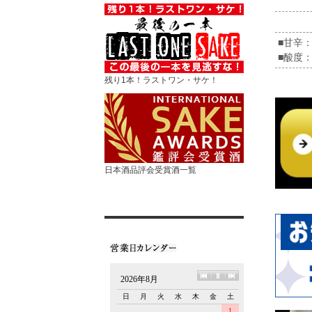
■甘辛
■酸度：
残り1本！ラストワン・サケ！
日本酒品評会受賞酒一覧