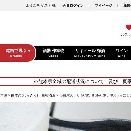
ようこそ ゲスト 様
会員ログイン
マイページ
新規
お気に
銘柄で選ぶ
酒器 作家物
リキュール 梅酒
ワイン
Brands
Glass
Liqueur,Plum wine
Wine
※熊本県全域の配送状況について、及び、夏
日本酒
白木久(しらきく) 白杉酒造
◇白木久 URANISHI SPARKLING(うらに