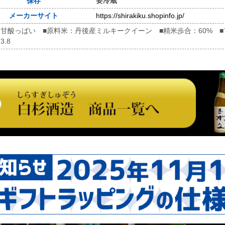
保存
要冷蔵
メーカーサイト
https://shirakiku.shopinfo.jp/
：甘酸っぱい ■原料米：丹後産ミルキークイーン ■精米歩合：60% ■ア
3.8