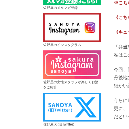
※こち
佐野屋のメルマガ登録
《こち
《キュ
佐野屋のインスタグラム
「弁当
私はこ
今回、
丹後地
佐野屋の女性スタッフが楽しくお酒
細かい
をご紹介
うらに
更に、
だとい
佐野屋 X (旧Twittter)