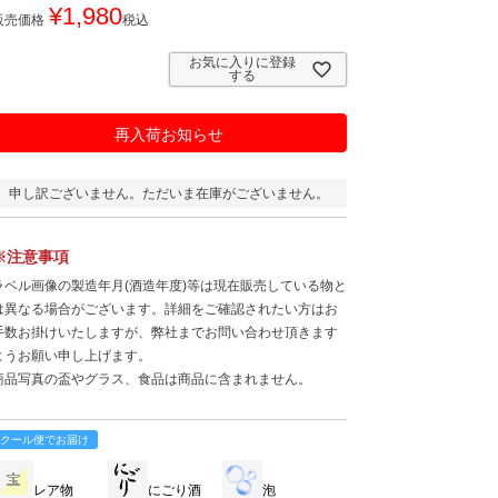
¥
1,980
販売価格
税込
お気に入りに登録
する
再入荷お知らせ
申し訳ございません。ただいま在庫がございません。
※注意事項
ラベル画像の製造年月(酒造年度)等は現在販売している物と
は異なる場合がございます。詳細をご確認されたい方はお
手数お掛けいたしますが、弊社までお問い合わせ頂きます
ようお願い申し上げます。
商品写真の盃やグラス、食品は商品に含まれません。
クール便でお届け
レア物
にごり酒
泡