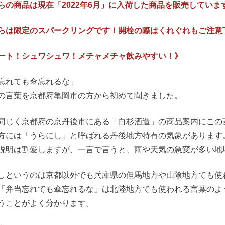
らの商品は現在「2022年6月」に入荷した商品を販売していま
らは限定のスパークリングです！開栓の際はくれぐれもご注意
ート！シュワシュワ！メチャメチャ飲みやすい！》
忘れても傘忘れるな」
の言葉を京都府亀岡市の方から初めて聞きました。
同じく京都府の京丹後市にある「白杉酒造」の商品案内にこの
方には「うらにし」と呼ばれる丹後地方特有の気象があります
説明は割愛しますが、一言で言うと、雨や天気の急変が多い地
しというのは京都以外でも兵庫県の但馬地方や山陰地方でも使
「弁当忘れても傘忘れるな」は北陸地方でも使われる言葉のよ
うことがよく分かります。