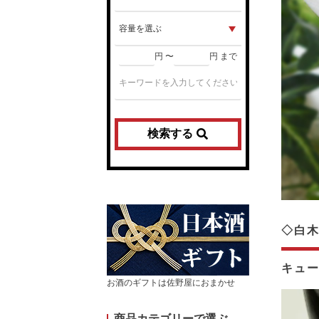
円 〜
円 まで
検索する
◇白木
キュ
お酒のギフトは佐野屋におまかせ
商品カテゴリーで選ぶ