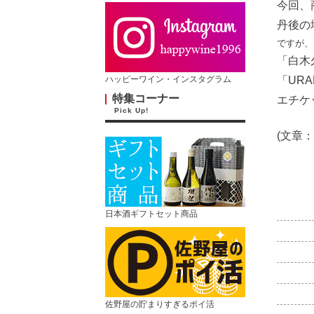
今回、
丹後の
ですが、
「白木
「URA
ハッピーワイン・インスタグラム
特集コーナー
エチケ
Pick Up!
(文章：
日本酒ギフトセット商品
佐野屋の貯まりすぎるポイ活