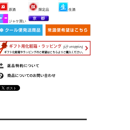
原酒
限定品
生酒
ジャケ買い