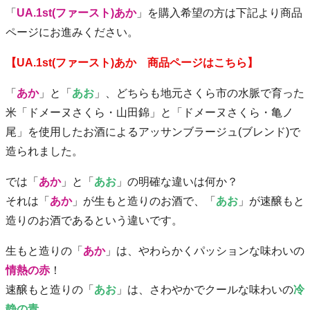
「
UA.1st(ファースト)あか
」を購入希望の方は下記より商品
ページにお進みください。
【UA.1st(ファースト)あか 商品ページはこちら】
「
あか
」と「
あお
」、どちらも地元さくら市の水脈で育った
米「ドメーヌさくら・山田錦」と「ドメーヌさくら・亀ノ
尾」を使用したお酒によるアッサンブラージュ(ブレンド)で
造られました。
では「
あか
」と「
あお
」の明確な違いは何か？
それは「
あか
」が生もと造りのお酒で、「
あお
」が速醸もと
造りのお酒であるという違いです。
生もと造りの「
あか
」は、やわらかくパッションな味わいの
情熱の赤
！
速醸もと造りの「
あお
」は、さわやかでクールな味わいの
冷
静の青
。