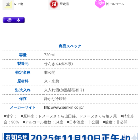
レア物
限定品
低アルコール
商品スペック
容量
720ml
製造元
せんきん(栃木県)
特定名称
非公開
原材料
米・米麹
生/火入れ
火入れ酒(加熱処理有り)
保存
静かな冷暗所
メーカーサイト
http://www.senkin.co.jp/
■甘辛： ■原料米：ドメーヌさくら山田錦、ドメーヌさくら亀ノ尾 ■精米歩
合：90% ■アルコール度数：14度 ■日本酒度：非公開 ■酸度：非公開