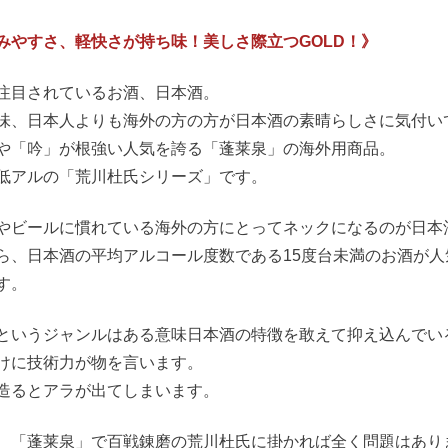
みやすさ、軽快さが持ち味！美しさ際立つGOLD！》
注目されているお酒、日本酒。
味、日本人よりも海外の方の方が日本酒の素晴らしさに気付い
や「吟」が根強い人気を誇る「蓬莱泉」の海外用商品。
低アルの「荒川杜氏シリーズ」です。
やビールに慣れている海外の方にとってネックになるのが日本
ら、日本酒の平均アルコール度数である15度台未満のお酒が
す。
というジャンルはある意味日本酒の特徴を敢えて抑え込んでい
けに技術力が物を言います。
造るとアラが出てしまいます。
、「蓬莱泉」で百戦錬磨の荒川杜氏に掛かれば全く問題はあり