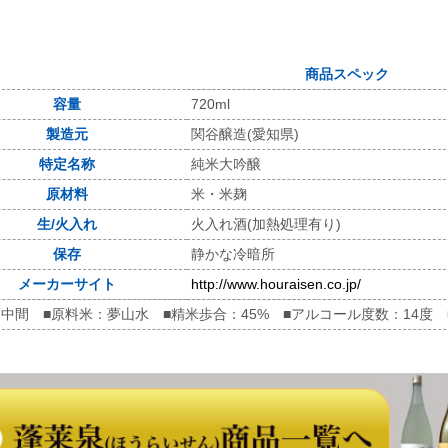
商品スペック
容量
720ml
製造元
関谷醸造(愛知県)
特定名称
純米大吟醸
原材料
米・米麹
生/火入れ
火入れ酒(加熱処理有り)
保存
静かな冷暗所
メーカーサイト
http://www.houraisen.co.jp/
：中間 ■原料米：夢山水 ■精米歩合：45% ■アルコール度数：14度