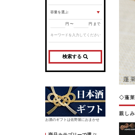
円 〜
円 まで
検索する
◇蓬莱
親しみ
お酒のギフトは佐野屋におまかせ
商品カテゴリーで選ぶ