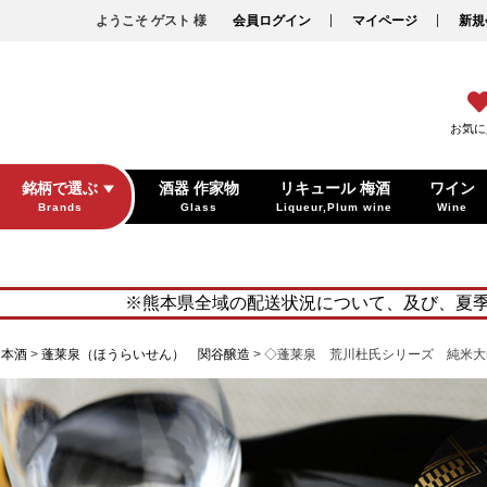
ようこそ ゲスト 様
会員ログイン
マイページ
新規
お気に
銘柄で選ぶ
酒器 作家物
リキュール 梅酒
ワイン
Brands
Glass
Liqueur,Plum wine
Wine
※熊本県全域の配送状況について、及び、夏
日本酒
蓬莱泉（ほうらいせん） 関谷醸造
◇蓬莱泉 荒川杜氏シリーズ 純米大吟醸