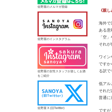
佐野屋のメルマガ登録
《親し
海外で
ある意
「空」
佐野屋のインスタグラム
それが
ワイン
ですか
る訳で
佐野屋の女性スタッフが楽しくお酒
をご紹介
低アル
それだ
普通に
佐野屋 X (旧Twittter)
ですが