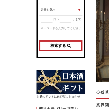
円 〜
円 まで
検索する
◇残草
お酒のギフトは佐野屋におまかせ
業界関
商品カテゴリーで選ぶ