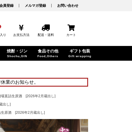
会員登録
メルマガ登録
お問い合わせ
入り
お支払方法
配送・送料
カート
焼酎・ジン
食品その他
ギフト包装
Shochu,GIN
Food,Others
Gift wrapping
季休業のお知らせ。
槽場直詰生原酒 [2026年2月蔵出し]
月蔵出し]
生原酒 [2026年2月蔵出し]