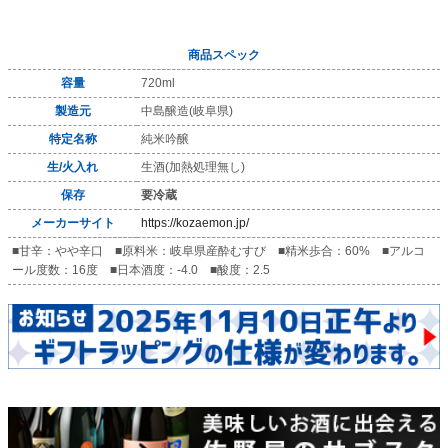
商品スペック
容量
720ml
製造元
中島醸造(岐阜県)
特定名称
純米吟醸
生/火入れ
生酒(加熱処理無し)
保存
要冷蔵
メーカーサイト
https://kozaemon.jp/
■甘辛：やや辛口 ■原料米：岐阜県産酔むすび ■精米歩合：60% ■アルコ
ール度数：16度 ■日本酒度：-4.0 ■酸度：2.5