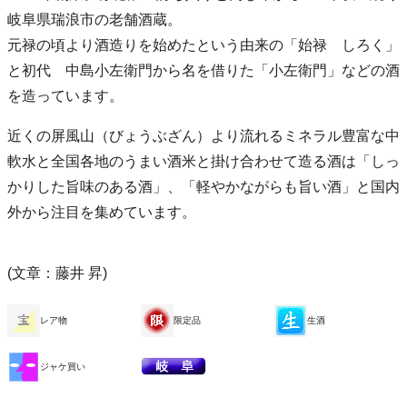
岐阜県瑞浪市の老舗酒蔵。
元禄の頃より酒造りを始めたという由来の「始禄 しろく」
と初代 中島小左衛門から名を借りた「小左衛門」などの酒
を造っています。
近くの屏風山（びょうぶざん）より流れるミネラル豊富な中
軟水と全国各地のうまい酒米と掛け合わせて造る酒は「しっ
かりした旨味のある酒」、「軽やかながらも旨い酒」と国内
外から注目を集めています。
(文章：藤井 昇)
レア物
限定品
生酒
ジャケ買い