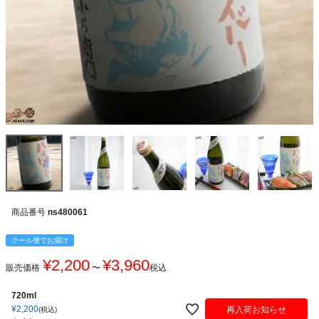
商品番号
ns480061
クール便でお届け
¥
2,200
¥
3,960
販売価格
〜
税込
720ml
¥
2,200
再入荷お知らせ
税込