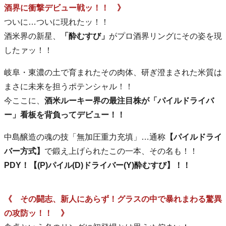
酒界に衝撃デビュー戦ッ！！ 》
ついに…ついに現れたッ！！
酒米界の新星、
「酔むすび」
がプロ酒界リングにその姿を現
したァッ！！
岐阜・東濃の土で育まれたその肉体、研ぎ澄まされた米質は
まさに未来を担うポテンシャル！！
今ここに、
酒米ルーキー界の最注目株が「パイルドライバ
ー」看板を背負ってデビュー！！
中島醸造の魂の技「無加圧重力充填」…通称
【パイルドライ
バー方式】
で鍛え上げられたこの一本、その名も！！
PDY！【(P)パイル(D)ドライバー(Y)酔むすび】！！
《 その闘志、新人にあらず！グラスの中で暴れまわる驚異
の攻防ッ！！ 》