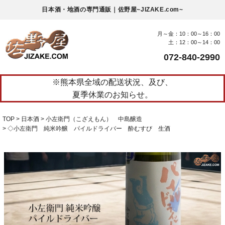
日本酒・地酒の専門通販｜佐野屋~JIZAKE.com~
月～金：10：00～16：00
土：12：00～14：00
072-840-2990
※熊本県全域の配送状況、及び、
夏季休業のお知らせ。
TOP
日本酒
小左衛門（こざえもん） 中島醸造
◇小左衛門 純米吟醸 パイルドライバー 酔むすび 生酒