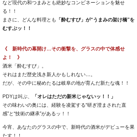
など現代の和つまみとも絶妙なコンビネーションを魅せ
る！！
まさに、どんな料理とも
「酔むすび」が“うまみの架け橋”を
むすぶッ！！
《 新時代の幕開け…その衝撃を、グラスの中で体感せ
よ！ 》
酒米「酔むすび」。
それはまだ歴史浅き新人かもしれない…。
だが、その中に秘めたるは岐阜の地が育んだ新たな魂！！
PDYは叫ぶ、
「オレはただの新米じゃないッ！！」
その味わいの奥には、経験を凌駕する“研ぎ澄まされた直
感”と“技術の継承”があるッ！！
今宵、あなたのグラスの中で、新時代の酒米がデビューを果
たす！！