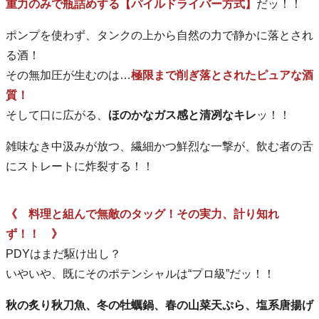
重力のみで瓶詰めする【パイルドライバー方式】
だッ！！
ポンプを使わず、タンクの上から自然の力で静かに落とされ
る酒！
その無加圧が生むのは…
極限まで削ぎ落とされたピュアな酒
質！
そして口に広がる、
ほのかなガス感と清冽なキレ
ッ！！
雑味なき中汲みが放つ、繊細かつ鮮烈な一撃が、飲む者の舌
にストレートに炸裂する！！
《 料理と組んで無敵のタッグ！その実力、計り知れ
ず！！ 》
PDYはまだ駆け出し？
いやいや、既にそのポテンシャルは“プロ級”だッ！！
秋の炙り秋刀魚、冬の牡蠣鍋、春の山菜天ぷら、塩系唐揚げ