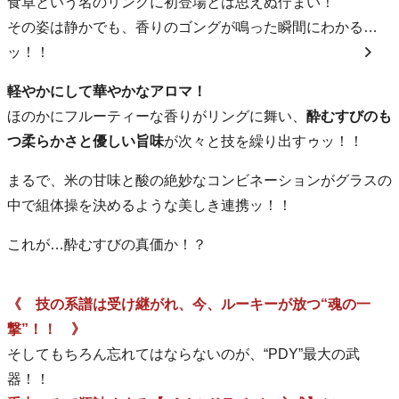
食卓という名のリングに初登場とは思えぬ佇まい！
その姿は静かでも、香りのゴングが鳴った瞬間にわかる…
ッ！！
軽やかにして華やかなアロマ！
ほのかにフルーティーな香りがリングに舞い、
酔むすびのも
つ柔らかさと優しい旨味
が次々と技を繰り出すゥッ！！
まるで、米の甘味と酸の絶妙なコンビネーションがグラスの
中で組体操を決めるような美しき連携ッ！！
これが…酔むすびの真価か！？
《 技の系譜は受け継がれ、今、ルーキーが放つ“魂の一
撃”！！ 》
そしてもちろん忘れてはならないのが、“PDY”最大の武
器！！