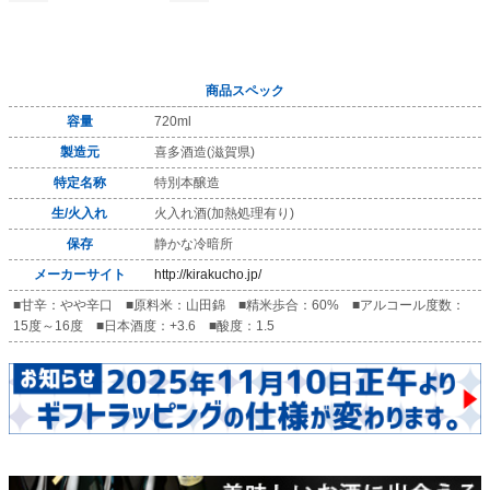
商品スペック
容量
720ml
製造元
喜多酒造(滋賀県)
特定名称
特別本醸造
生/火入れ
火入れ酒(加熱処理有り)
保存
静かな冷暗所
メーカーサイト
http://kirakucho.jp/
■甘辛：やや辛口 ■原料米：山田錦 ■精米歩合：60% ■アルコール度数：
15度～16度 ■日本酒度：+3.6 ■酸度：1.5