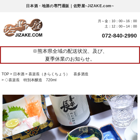
日本酒・地酒の専門通販｜佐野屋~JIZAKE.com~
月～金：10：00～16：00
土：12：00～14：00
072-840-2990
※熊本県全域の配送状況、及び、
夏季休業のお知らせ。
TOP
日本酒
喜楽長（きらくちょう） 喜多酒造
◇喜楽長 特別本醸造 720ml