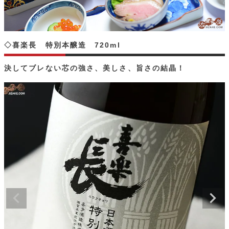
◇喜楽長 特別本醸造 720ml
決してブレない芯の強さ、美しさ、旨さの結晶！