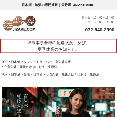
日本酒・地酒の専門通販｜佐野屋~JIZAKE.com~
月～金：10：00～16：00
土：12：00～14：00
072-840-2990
※熊本県全域の配送状況、及び、
夏季休業のお知らせ。
TOP
日本酒
タクシードライバー 喜久盛酒造
◇喜久盛 死後さばきにあう 生原酒
TOP
日本酒
新着・日本酒
◇喜久盛 死後さばきにあう 生原酒