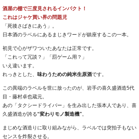
酒屋の棚で三度見されるインパクト！
これはジャケ買い界の問題児
「死後さばきにあう」。
日本酒のラベルにあるまじきワードが鎮座するこの一本。
初見で心がザワついたあなたは正常です。
「これって冗談？」「罰ゲーム用？」
いえ違います。
れっきとした、
味わうための純米生原酒
です。
この異端のラベルを世に放ったのが、岩手の喜久盛酒造5代
目・藤村卓也蔵元。
あの「タクシードライバー」を生み出した張本人であり、喜
久盛酒造が誇る
“変わりモノ製造機”
。
まじめな酒造りに取り組みながら、ラベルでは突拍子もない
センスを炸裂させる。