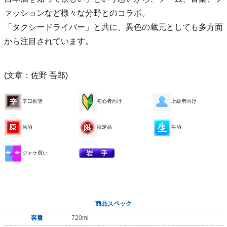
ァッションなど様々な分野とのコラボ。
「タクシードライバー」と共に、異色の蔵元としても多方面
から注目されています。
(文章：佐野 吾郎)
辛口推奨
初心者向け
上級者向け
原酒
限定品
生酒
ジャケ買い
商品スペック
容量
720ml