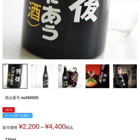
商品番号
ns090005
NEW
クール便でお届け
¥
2,200
¥
4,400
販売価格
〜
税込
720ml