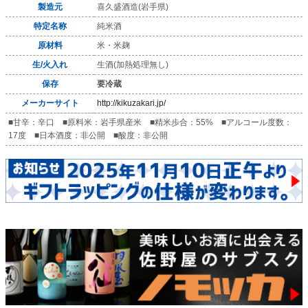
製造元
喜久盛酒造(岩手県)
特定名称
純米酒
原材料
米・米麹
生/火入れ
生酒(加熱処理無し)
保存
要冷蔵
メーカーサイト
http://kikuzakari.jp/
■甘辛：辛口 ■原料米：岩手県産米 ■精米歩合：55% ■アルコール度数：
17度 ■日本酒度：非公開 ■酸度：非公開