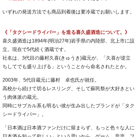
いずれの発送方法でも商品到着後は要冷蔵でお願いします。
《「タクシードライバー」を造る喜久盛酒造について。》
喜久盛酒造は1894年(明治27年)岩手県の内陸部、北上市に設
立。現在で5代続く酒蔵です。
社名は、3代目の藤村久喜(きゅうき)蔵元が、「久喜が逆立
ちしてでも盛り上げる」ということから命名されたとか。
2003年、5代目蔵元に藤村 卓也氏が就任。
高校から続けて切るレスリング、そして蘇民祭が大好きとい
う肉体派の蔵元。
同時にサブカル系も明るい彼が生み出したブランドが「タク
シードライバー」。
「日本酒は日本酒ファンだけに留まらず、もっと色々な人に
日本酒を知って欲しい」という思いから、ゲーム、音楽、フ