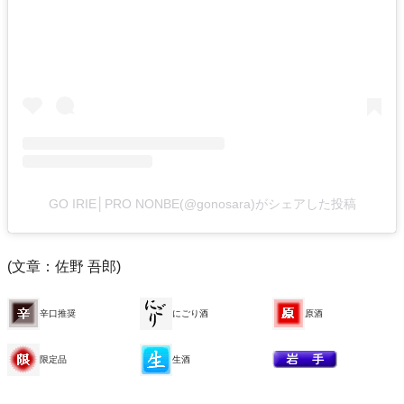
GO IRIE│PRO NONBE(@gonosara)がシェアした投稿
(文章：佐野 吾郎)
辛口推奨
にごり酒
原酒
限定品
生酒