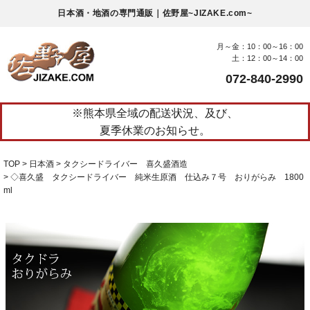
日本酒・地酒の専門通販｜佐野屋~JIZAKE.com~
月～金：10：00～16：00
土：12：00～14：00
072-840-2990
※熊本県全域の配送状況、及び、
夏季休業のお知らせ。
TOP
日本酒
タクシードライバー 喜久盛酒造
◇喜久盛 タクシードライバー 純米生原酒 仕込み７号 おりがらみ 1800
ml