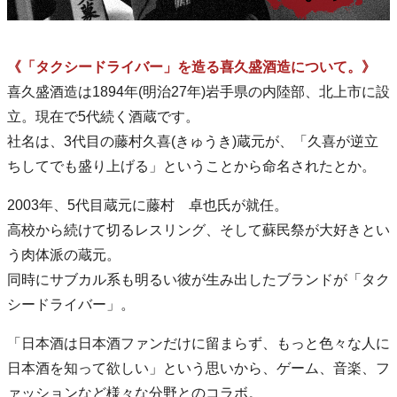
《「タクシードライバー」を造る喜久盛酒造について。》
喜久盛酒造は1894年(明治27年)岩手県の内陸部、北上市に設
立。現在で5代続く酒蔵です。
社名は、3代目の藤村久喜(きゅうき)蔵元が、「久喜が逆立
ちしてでも盛り上げる」ということから命名されたとか。
2003年、5代目蔵元に藤村 卓也氏が就任。
高校から続けて切るレスリング、そして蘇民祭が大好きとい
う肉体派の蔵元。
同時にサブカル系も明るい彼が生み出したブランドが「タク
シードライバー」。
「日本酒は日本酒ファンだけに留まらず、もっと色々な人に
日本酒を知って欲しい」という思いから、ゲーム、音楽、フ
ァッションなど様々な分野とのコラボ。