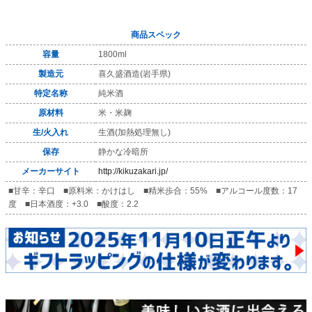
商品スペック
容量
1800ml
製造元
喜久盛酒造(岩手県)
特定名称
純米酒
原材料
米・米麹
生/火入れ
生酒(加熱処理無し)
保存
静かな冷暗所
メーカーサイト
http://kikuzakari.jp/
■甘辛：辛口 ■原料米：かけはし ■精米歩合：55% ■アルコール度数：17
度 ■日本酒度：+3.0 ■酸度：2.2