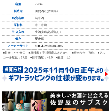
容量
720ml
製造元
川鶴酒造(香川県)
特定名称
純米酒
原材料
米・米麹
生/火入れ
生酒(加熱処理無し)
保存
要冷蔵
メーカーサイト
http://kawatsuru.com/
■甘辛：やや辛口 ■原料米：香川県産あきさかり ■精米歩合：70% ■アル
コール度数：17度 ■日本酒度：+3.0 ■酸度：1.5