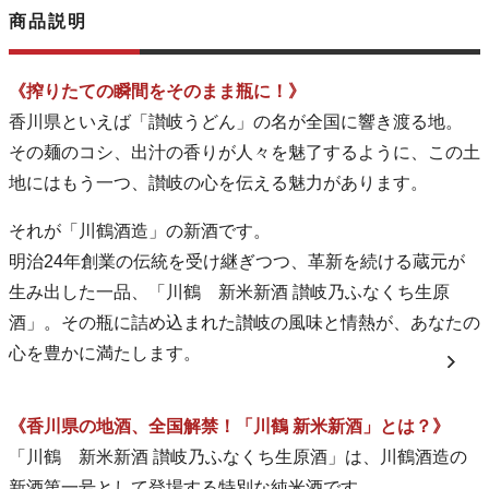
商品説明
《搾りたての瞬間をそのまま瓶に！》
香川県といえば「讃岐うどん」の名が全国に響き渡る地。
その麺のコシ、出汁の香りが人々を魅了するように、この土
地にはもう一つ、讃岐の心を伝える魅力があります。
それが「川鶴酒造」の新酒です。
明治24年創業の伝統を受け継ぎつつ、革新を続ける蔵元が
生み出した一品、「川鶴 新米新酒 讃岐乃ふなくち生原
酒」。その瓶に詰め込まれた讃岐の風味と情熱が、あなたの
心を豊かに満たします。
《香川県の地酒、全国解禁！「川鶴 新米新酒」とは？》
「川鶴 新米新酒 讃岐乃ふなくち生原酒」は、川鶴酒造の
新酒第一号として登場する特別な純米酒です。