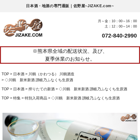
日本酒・地酒の専門通販｜佐野屋~JIZAKE.com~
月～金：10：00～16：00
土：12：00～14：00
072-840-2990
※熊本県全域の配送状況、及び、
夏季休業のお知らせ。
TOP
日本酒
川鶴（かわつる） 川鶴酒造
◇川鶴 新米新酒 讃岐乃ふなくち生原酒
TOP
日本酒
搾りたての新酒
◇川鶴 新米新酒 讃岐乃ふなくち生原酒
TOP
特集
特別入荷商品
◇川鶴 新米新酒 讃岐乃ふなくち生原酒