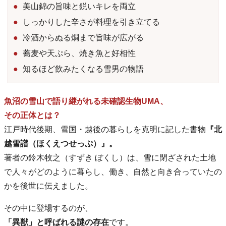
美山錦の旨味と鋭いキレを両立
しっかりした辛さが料理を引き立てる
冷酒からぬる燗まで旨味が広がる
蕎麦や天ぷら、焼き魚と好相性
知るほど飲みたくなる雪男の物語
魚沼の雪山で語り継がれる未確認生物UMA、
その正体とは？
江戸時代後期、雪国・越後の暮らしを克明に記した書物
『北
越雪譜（ほくえつせっぷ）』。
著者の鈴木牧之（すずき ぼくし）は、雪に閉ざされた土地
で人々がどのように暮らし、働き、自然と向き合っていたの
かを後世に伝えました。
その中に登場するのが、
「異獣」と呼ばれる謎の存在
です。