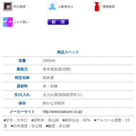
辛口推奨
上級者向け
燗酒推奨
ジャケ買い
商品スペック
容量
1800ml
製造元
青木酒造(新潟県)
特定名称
純米酒
原材料
米・米麹
生/火入れ
火入れ酒(加熱処理有り)
保存
静かな冷暗所
メーカーサイト
http://www.kakurei.co.jp/
■甘辛：大辛口 ■原料米：美山錦 ■精米歩合：60% ■アルコール度数：15
度 ■日本酒度：非公開 ■酸度：非公開