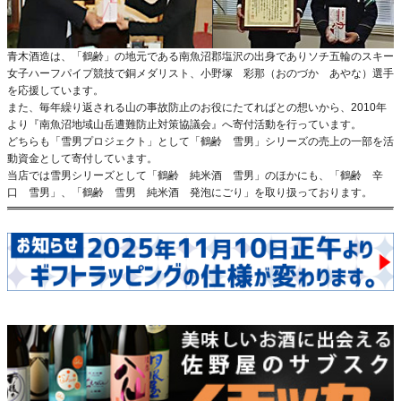
青木酒造は、「鶴齢」の地元である南魚沼郡塩沢の出身でありソチ五輪のスキー
女子ハーフパイプ競技で銅メダリスト、小野塚 彩那（おのづか あやな）選手
を応援しています。
また、毎年繰り返される山の事故防止のお役にたてればとの想いから、2010年
より『南魚沼地域山岳遭難防止対策協議会』へ寄付活動を行っています。
どちらも「雪男プロジェクト」として「鶴齢 雪男」シリーズの売上の一部を活
動資金として寄付しています。
当店では雪男シリーズとして「鶴齢 純米酒 雪男」のほかにも、
「鶴齢 辛
口 雪男」
、
「鶴齢 雪男 純米酒 発泡にごり」
を取り扱っております。