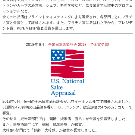
トランやカーブの経営者、シェフ、料理学校など、飲食業界で活躍中のプロフェ
ッショナルなど。
全ての出品酒はブラインドティスティングにより審査され、各部門ごとにプラチ
ナ賞と金賞として評価されます。また、プラチナ賞に選ばれた中から、プレジデ
ント賞、Kura Master審査員賞を選出します。
2018年 6月
「全米日本酒歓評会 2018」で金賞受賞!
2018年6月、恒例の全米日本酒歓評会がハワイ州ホノルル市で開催されました。
3日間で478銘柄の出品酒を香り、味、バランス、総合評価の4つのカテゴリーで
審査。
その結果、純米酒部門では「鶴齢 純米酒 雪男」が金賞を受賞致しました。
また、吟醸酒部門にて
「鶴齢 純米吟醸」
が銀賞、
大吟醸B部門にて「鶴齢 大吟醸」が銀賞を受賞しました。