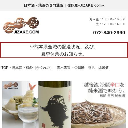
日本酒・地酒の専門通販｜佐野屋~JIZAKE.com~
月～金：10：00～16：00
土：12：00～14：00
072-840-2990
※熊本県全域の配送状況、及び、
夏季休業のお知らせ。
TOP
日本酒
鶴齢（かくれい） 青木酒造
◇鶴齢 雪男 純米酒