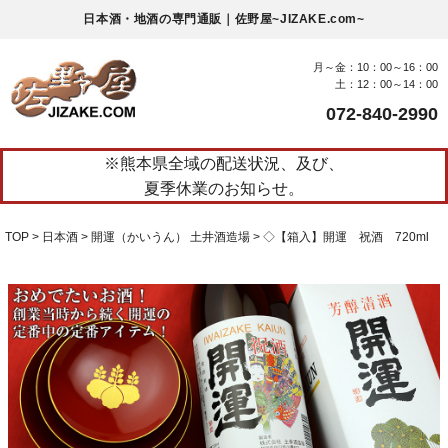
日本酒・地酒の専門通販｜佐野屋~JIZAKE.com~
月～金：10：00～16：00
土：12：00～14：00
072-840-2990
※熊本県全域の配送状況、及び、
夏季休業のお知らせ。
TOP
日本酒
開運（かいうん） 土井酒造場
◇【箱入】開運 祝酒 720ml