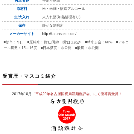
特定名称
特別本醸造
原材料
米・米麹・醸造アルコール
生/火入れ
火入れ酒(加熱処理有り)
保存
静かな冷暗所
メーカーサイト
http://kaiunsake.com/
■甘辛：辛口 ■原料米：麹:山田錦 掛:はえぬき ■精米歩合：60% ■アルコ
ール度数：15～16度 ■日本酒度：非公開 ■酸度：非公開
受賞歴・マスコミ紹介
2017年10月
「平成29年名古屋国税局酒類鑑評会」にて優等賞受賞！