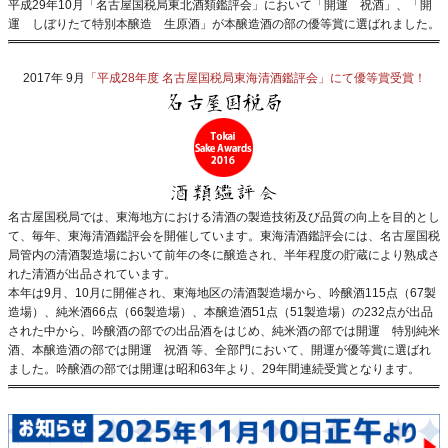
平成29年10月「名古屋国税局東北酒類鑑評会」において「開運 祝酒」、「開
運 しぼりたて特別本醸造 生原酒」が本醸造酒の部の優等賞に選ばれました。
2017年 9月
「平成28年度 名古屋国税局東海清酒鑑評会」にて優等賞受賞！
名古屋国税局では、東海地方における清酒の製造技術及び品質の向上を目的とし
て、毎年、東海清酒鑑評会を開催しています。東海清酒鑑評会には、名古屋国税
局管内の清酒製造場において前年の冬に醸造され、半年程度の貯蔵により熟成さ
れた清酒が出品されています。
本年は9月、10月に開催され、東海地区の清酒製造場から、吟醸酒115点（67製
造場）、純米酒66点（66製造場）、本醸造酒51点（51製造場）の232点が出品
された中から、吟醸酒の部での出品酒をはじめ、純米酒の部では
開運 特別純米
酒
、本醸造酒の部では開運 祝酒 等、全部門において、開運が優等賞に選ばれ
ました。吟醸酒の部では開運は昭和63年より、29年間連続受賞となります。