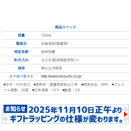
商品スペック
容量
720ml
製造元
石鎚酒造(愛媛県)
特定名称
純米吟醸
生/火入れ
火入れ酒(加熱処理有り)
保存
静かな冷暗所
メーカーサイト
http://www.ishizuchi.co.jp/
■甘辛：やや辛口 ■原料米：愛媛県産松山三井 ■精米歩合：50% ■アルコ
ール度数：16度 ■日本酒度：+3.5 ■酸度：1.6