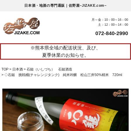
日本酒・地酒の専門通販｜佐野屋~JIZAKE.com~
月～金：10：00～16：00
土：12：00～14：00
072-840-2990
※熊本県全域の配送状況、及び、
夏季休業のお知らせ。
TOP
日本酒
石鎚（いしづち） 石鎚酒造
◇石鎚 挑戦桶(チャレンジタンク) 純米吟醸 松山三井50%精米 720ml