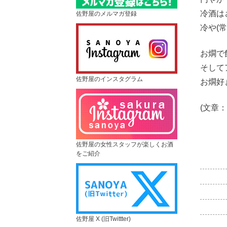
冷酒は
佐野屋のメルマガ登録
冷や(
お燗で
そして
佐野屋のインスタグラム
お燗好
(文章：
佐野屋の女性スタッフが楽しくお酒
をご紹介
佐野屋 X (旧Twittter)