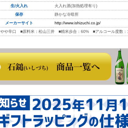
生/火入れ
火入れ酒(加熱処理有り)
保存
静かな冷暗所
メーカーサイト
http://www.ishizuchi.co.jp/
やや辛口 ■原料米：松山三井 ■精米歩合：60% ■アルコール度数：15度