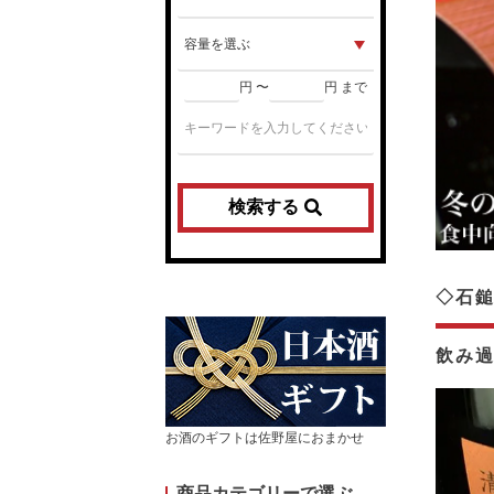
円 〜
円 まで
検索する
◇石鎚
飲み
お酒のギフトは佐野屋におまかせ
商品カテゴリーで選ぶ