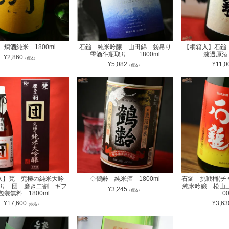
 燗酒純米 1800ml
石鎚 純米吟醸 山田錦 袋吊り
【桐箱入】石鎚
雫酒斗瓶取り 1800ml
濾過原酒 
¥
2,860
（税込）
¥
5,082
¥
11,0
（税込）
入】梵 究極の純米大吟
◇鶴齢 純米酒 1800ml
石鎚 挑戦桶(
り 団 磨き二割 ギフ
純米吟醸 松山三
¥
3,245
（税込）
包装無料 1800ml
0
¥
17,600
¥
3,63
（税込）