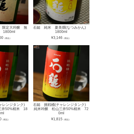
 限定大吟醸 無
石鎚 純米 夏美燗(なつみかん)
1800ml
1800ml
00
¥
3,146
（税込）
（税込）
チャレンジタンク)
石鎚 挑戦桶(チャレンジタンク)
井50%精米 18
純米吟醸 松山三井50%精米 72
0ml
0ml
0
¥
1,815
（税込）
（税込）