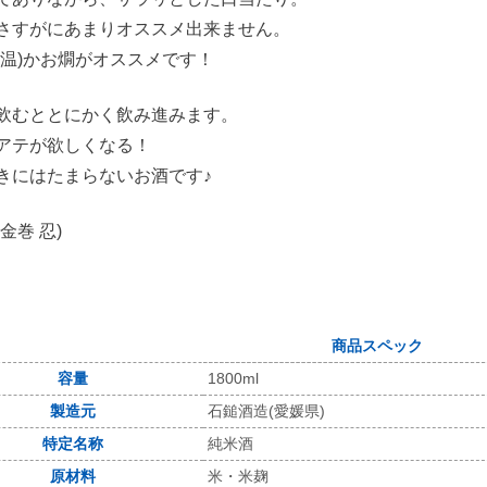
さすがにあまりオススメ出来ません。
常温)かお燗がオススメです！
飲むととにかく飲み進みます。
アテが欲しくなる！
きにはたまらないお酒です♪
金巻 忍)
商品スペック
容量
1800ml
製造元
石鎚酒造(愛媛県)
特定名称
純米酒
原材料
米・米麹