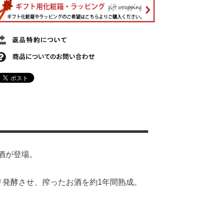
酒が登場。
リ発酵させ、搾ったお酒を約1年間熟成。