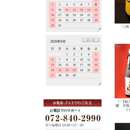
◇洌
◇【箱
醸 中取
ト
お電話でのサポート
月〜金曜日 10:00〜17：00