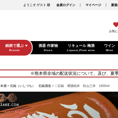
ようこそ ゲスト 様
会員ログイン
マイページ
新規
お気に
銘柄で選ぶ
酒器 作家物
リキュール 梅酒
ワイン
Brands
Glass
Liqueur,Plum wine
Wine
※熊本県全域の配送状況について、及び、夏
日本酒
石鎚（いしづち） 石鎚酒造
◇石鎚 燗酒純米 松山三井 1800ml