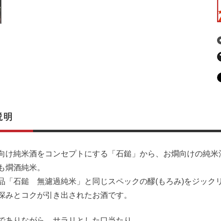
説明
向け純米酒をコンセプトにする「石鎚」から、お燗向けの純米
も燗酒純米。
品「石鎚 無濾過純米」と同じスペックの醪(もろみ)をジック
深みとコクが引き出されたお酒です。
でありながら、サラリとした口当たり。