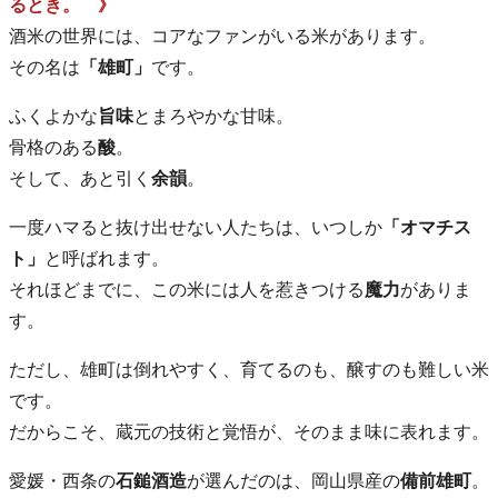
るとき。 》
酒米の世界には、コアなファンがいる米があります。
その名は
「雄町」
です。
ふくよかな
旨味
とまろやかな甘味。
骨格のある
酸
。
そして、あと引く
余韻
。
一度ハマると抜け出せない人たちは、いつしか
「オマチス
ト」
と呼ばれます。
それほどまでに、この米には人を惹きつける
魔力
がありま
す。
ただし、雄町は倒れやすく、育てるのも、醸すのも難しい米
です。
だからこそ、蔵元の技術と覚悟が、そのまま味に表れます。
愛媛・西条の
石鎚酒造
が選んだのは、岡山県産の
備前雄町
。