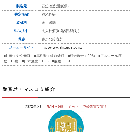
製造元
石鎚酒造(愛媛県)
特定名称
純米吟醸
原材料
米・米麹
生/火入れ
火入れ酒(加熱処理有り)
保存
静かな冷暗所
メーカーサイト
http://www.ishizuchi.co.jp/
■甘辛：やや辛口 ■原料米：備前雄町 ■精米歩合：50% ■アルコール度
数：16度 ■日本酒度：+3.5 ■酸度：1.8
受賞歴・マスコミ紹介
2023年 8月
「第14回雄町サミット」で優等賞受賞！