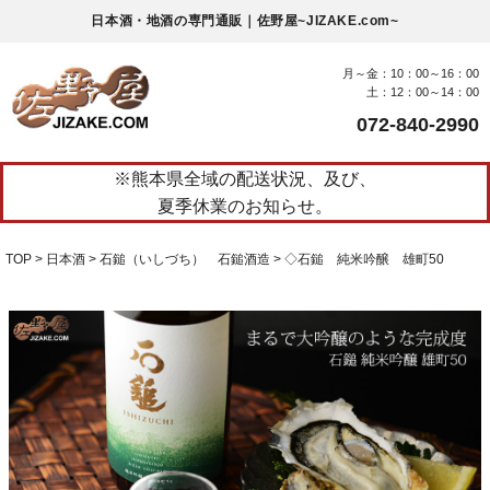
日本酒・地酒の専門通販｜佐野屋~JIZAKE.com~
月～金：10：00～16：00
土：12：00～14：00
072-840-2990
※熊本県全域の配送状況、及び、
夏季休業のお知らせ。
TOP
日本酒
石鎚（いしづち） 石鎚酒造
◇石鎚 純米吟醸 雄町50