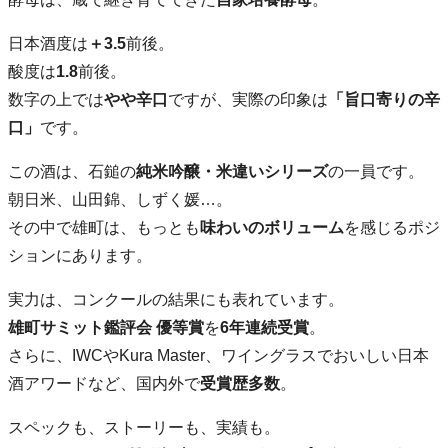
日本酒度は
＋3.5
前後。
酸度は
1.8
前後。
数字の上では
やや辛口
ですが、実際の印象は
「旨口寄りの辛
口」
です。
この酒は、石鎚の
純米吟醸・米違いシリーズ
の一員です。
朝日米、山田錦、しずく媛…。
その中で雄町は、もっとも
味わいのボリューム
を感じるポジ
ションにあります。
実力は、コンクールの結果にも表れています。
雄町サミット鑑評会 優等賞
を
6年連続受賞
。
さらに、IWCやKura Master、ワイングラスでおいしい日本
酒アワードなど、国内外で
受賞歴多数
。
スペックも、ストーリーも、実績も。