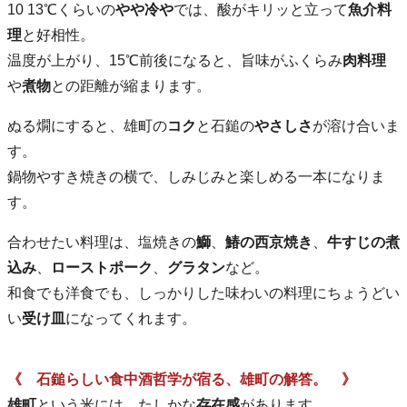
10 13℃くらいの
やや冷や
では、酸がキリッと立って
魚介料
理
と好相性。
温度が上がり、15℃前後になると、旨味がふくらみ
肉料理
や
煮物
との距離が縮まります。
ぬる燗にすると、雄町の
コク
と石鎚の
やさしさ
が溶け合いま
す。
鍋物やすき焼きの横で、しみじみと楽しめる一本になりま
す。
合わせたい料理は、塩焼きの
鰤
、
鰆の西京焼き
、
牛すじの煮
込み
、
ローストポーク
、
グラタン
など。
和食でも洋食でも、しっかりした味わいの料理にちょうどい
い
受け皿
になってくれます。
《 石鎚らしい食中酒哲学が宿る、雄町の解答。 》
雄町
という米には、たしかな
存在感
があります。