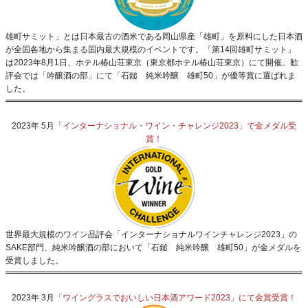
雄町サミット」とは日本最古の酒米である岡山県産「雄町」を原料にした日本酒
が全国各地から集まる国内最大規模のイベントです。「第14回雄町サミット」
は2023年8月1日、ホテル椿山荘東京（東京都ホテル椿山荘東京）にて開催。歓
評会では「吟醸酒の部」にて「石鎚 純米吟醸 雄町50」が優等賞に選ばれま
した。
2023年 5月
「インターナショナル・ワイン・チャレンジ2023」で金メダル受
賞！
世界最大規模のワイン品評会「インターナショナルワインチャレンジ2023」の
SAKE部門、純米吟醸酒の部において「石鎚 純米吟醸 雄町50」が金メダルを
受賞しました。
2023年 3月
「ワイングラスでおいしい日本酒アワード2023」にて金賞受賞！