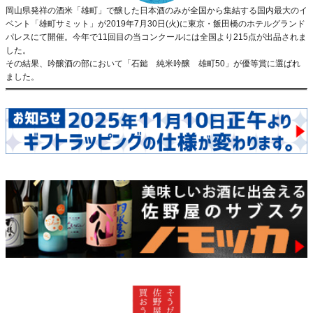
岡山県発祥の酒米「雄町」で醸した日本酒のみが全国から集結する国内最大のイ
ベント「雄町サミット」が2019年7月30日(火)に東京・飯田橋のホテルグランド
パレスにて開催。今年で11回目の当コンクールには全国より215点が出品されま
した。
その結果、吟醸酒の部において「石鎚 純米吟醸 雄町50」が優等賞に選ばれ
ました。