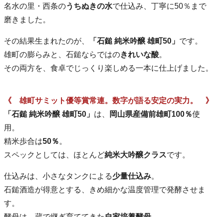
名水の里・西条の
うちぬきの水
で仕込み、丁寧に50％まで
磨きました。
その結果生まれたのが、
「石鎚 純米吟醸 雄町50」
です。
雄町の膨らみと、石鎚ならではの
きれいな酸
。
その両方を、食卓でじっくり楽しめる一本に仕上げました。
《 雄町サミット優等賞常連。数字が語る安定の実力。 》
「石鎚 純米吟醸 雄町50」
は、
岡山県産備前雄町100％
使
用。
精米歩合は
50％
。
スペックとしては、ほとんど
純米大吟醸クラス
です。
仕込みは、小さなタンクによる
少量仕込み
。
石鎚酒造が得意とする、きめ細かな温度管理で発酵させま
す。
酵母は、蔵で継ぎ育ててきた
自家培養酵母
。