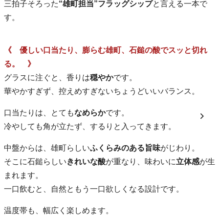
三拍子そろった
“雄町担当”フラッグシップ
と言える一本で
す。
《 優しい口当たり、膨らむ雄町、石鎚の酸でスッと切れ
る。 》
グラスに注ぐと、香りは
穏やか
です。
華やかすぎず、控えめすぎないちょうどいいバランス。
口当たりは、とても
なめらか
です。
冷やしても角が立たず、するりと入ってきます。
中盤からは、雄町らしい
ふくらみのある旨味
がじわり。
そこに石鎚らしい
きれいな酸
が重なり、味わいに
立体感
が生
まれます。
一口飲むと、自然ともう一口欲しくなる設計です。
温度帯も、幅広く楽しめます。