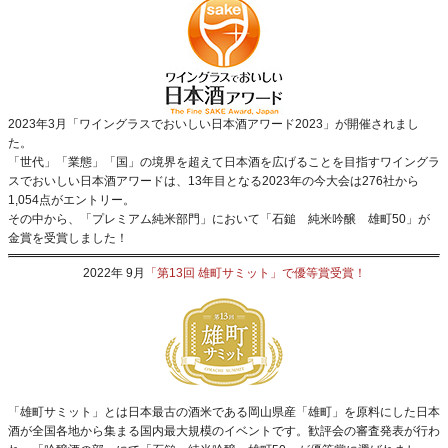
2023年3月「ワイングラスでおいしい日本酒アワード2023」が開催されまし
た。
「世代」「業態」「国」の境界を超えて日本酒を広げることを目指すワイングラ
スでおいしい日本酒アワードは、13年目となる2023年の今大会は276社から
1,054点がエントリー。
その中から、「プレミアム純米部門」において「石鎚 純米吟醸 雄町50」が
金賞を受賞しました！
2022年 9月
「第13回 雄町サミット」で優等賞受賞！
「雄町サミット」とは日本最古の酒米である岡山県産「雄町」を原料にした日本
酒が全国各地から集まる国内最大規模のイベントです。歓評会の審査発表が行わ