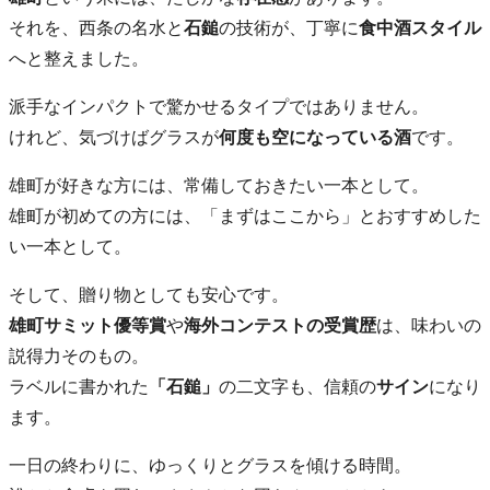
それを、西条の名水と
石鎚
の技術が、丁寧に
食中酒スタイル
へと整えました。
派手なインパクトで驚かせるタイプではありません。
けれど、気づけばグラスが
何度も空になっている酒
です。
雄町が好きな方には、常備しておきたい一本として。
雄町が初めての方には、「まずはここから」とおすすめした
い一本として。
そして、贈り物としても安心です。
雄町サミット優等賞
や
海外コンテストの受賞歴
は、味わいの
説得力そのもの。
ラベルに書かれた
「石鎚」
の二文字も、信頼の
サイン
になり
ます。
一日の終わりに、ゆっくりとグラスを傾ける時間。