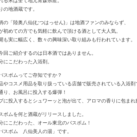
れる米は全て地元青森県産。
りの地酒蔵です。
柄の「陸奥八仙(むつはっせん)」は地酒ファンのみならず、
が初めての方でも気軽に飲んで頂ける酒として大人気。
開も実に幅広く、数々の興味深い取り組みも行われています。
今回ご紹介するのは日本酒ではありません。
分にこだわった入浴剤。
バスボムってご存知ですか？
品やコスメ用品を取り扱っている店舗で販売されている入浴剤
通り、お風呂に投入する爆弾！
ブに投入するとシュワーッと泡が出て、アロマの香りに包まれ
スボムを何と酒蔵がリリースしました。
分にこだわった、オール東北のバスボム！
バスボム 八仙美人の湯」です。