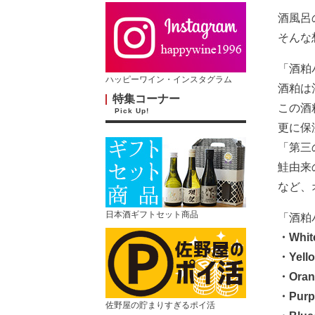
酒風呂
そんな
「酒粕
ハッピーワイン・インスタグラム
酒粕は
特集コーナー
この酒
Pick Up!
更に保
「第三
鮭由来
など、
日本酒ギフトセット商品
「酒粕
・Whi
・Yel
・Or
・Pur
佐野屋の貯まりすぎるポイ活