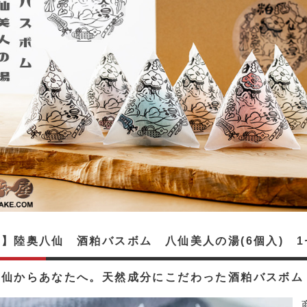
】陸奥八仙 酒粕バスボム 八仙美人の湯(6個入) 1
八仙からあなたへ。天然成分にこだわった酒粕バスボム