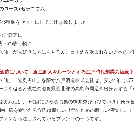
eのユーカリ
nkのローズ+ゼラニウム
全6種類をセットにしてご用意致しました。
のご褒美に。
方への贈り物に。
八仙」が大好きな方はもちろん、日本酒を飲まれない方へのプ
戸酒造について。近江商人をルーツとする江戸時代創業の酒蔵 
八仙」「陸奥男山」を醸す八戸酒造株式会社は、安永4年（17
ーツを辿ると現在の滋賀県西北部の高島市周辺を出身とする「
陸奥八仙は、9代目にあたる長男の駒井秀介（ひでゆき）氏が
の時に蔵を継いだ秀介氏は新しい世代のための新しい酒造りにチ
ファンから注目されているブランドの一つです。