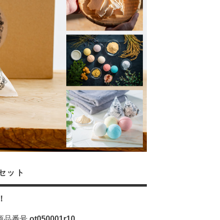
セット
！
商品番号
ot050001r10