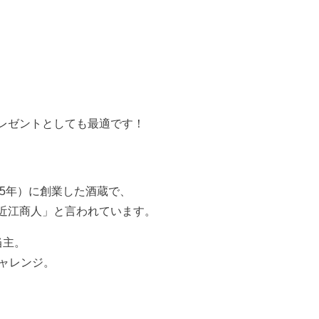
レゼントとしても最適です！
》
75年）に創業した酒蔵で、
近江商人」と言われています。
当主。
ャレンジ。