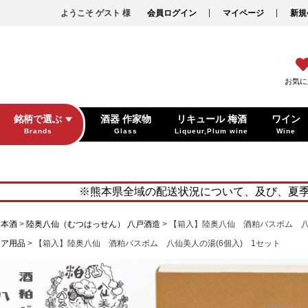
ようこそ ゲスト 様
会員ログイン
マイページ
新規
お気に
銘柄で選ぶ
酒器 作家物
リキュール 梅酒
ワイン
Brands
Glass
Liqueur,Plum wine
Wine
※熊本県全域の配送状況について、及び、夏
日本酒
陸奥八仙（むつはっせん） 八戸酒造
【箱入】陸奥八仙 酒粕バスボム 八仙
ケア用品
【箱入】陸奥八仙 酒粕バスボム 八仙美人の湯(6個入) 1セット