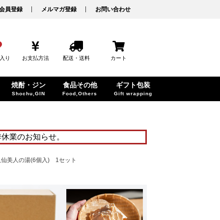
会員登録
メルマガ登録
お問い合わせ
入り
お支払方法
配送・送料
カート
焼酎・ジン
食品その他
ギフト包装
Shochu,GIN
Food,Others
Gift wrapping
季休業のお知らせ。
美人の湯(6個入) 1セット