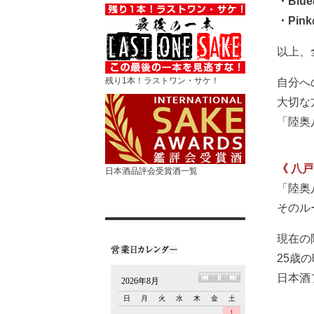
・Blu
・Pi
以上、
残り1本！ラストワン・サケ！
自分へ
大切な
「陸奥
《 八
日本酒品評会受賞酒一覧
「陸奥
そのル
現在の
25歳
日本酒