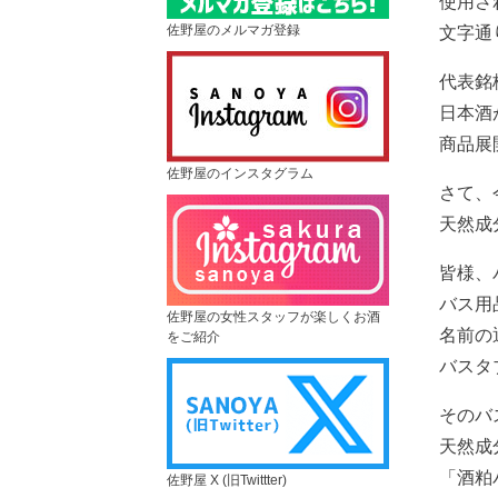
使用さ
佐野屋のメルマガ登録
文字通
代表銘
日本酒
商品展
佐野屋のインスタグラム
さて、
天然成
皆様、
バス用
佐野屋の女性スタッフが楽しくお酒
名前の
をご紹介
バスタ
そのバ
天然成
「酒粕
佐野屋 X (旧Twittter)