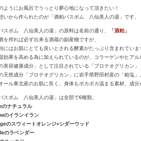
のようにお風呂でうっとり夢心地になって頂きたい！
想いから作られたのが「酒粕バスボム 八仙美人の湯」です。
バスボム 八仙美人の湯」の原料は名前の通り、
「酒粕」
酒を搾れば必ず出来る酒蔵の副産物ですが、
粕にはお肌にとても良いとされる酵素がたっぷり含まれていま
湿効果を高める為に加えられているのが、コラーゲンやヒアル
の美容健康成分」として注目されている「プロテオグリカン」
の天然成分「プロテオグリカン」に岩手県野田村産の「粗塩」
オール東北産のお肌に良く、身体もポカポカ温まる素材、成分
バスボム 八仙美人の湯」は全部で6種類。
teのナチュラル
lowのイランイラン
angeのスウィートオレンジ+シダーウッド
pleのラベンダー