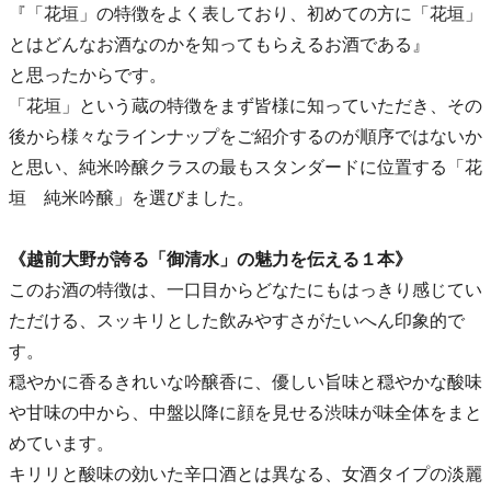
『「花垣」の特徴をよく表しており、初めての方に「花垣」
とはどんなお酒なのかを知ってもらえるお酒である』
と思ったからです。
「花垣」という蔵の特徴をまず皆様に知っていただき、その
後から様々なラインナップをご紹介するのが順序ではないか
と思い、純米吟醸クラスの最もスタンダードに位置する「花
垣 純米吟醸」を選びました。
《越前大野が誇る「御清水」の魅力を伝える１本》
このお酒の特徴は、一口目からどなたにもはっきり感じてい
ただける、スッキリとした飲みやすさがたいへん印象的で
す。
穏やかに香るきれいな吟醸香に、優しい旨味と穏やかな酸味
や甘味の中から、中盤以降に顔を見せる渋味が味全体をまと
めています。
キリリと酸味の効いた辛口酒とは異なる、女酒タイプの淡麗