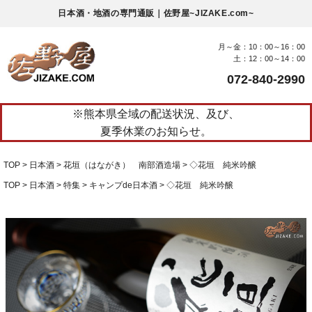
日本酒・地酒の専門通販｜佐野屋~JIZAKE.com~
月～金：10：00～16：00
土：12：00～14：00
072-840-2990
※熊本県全域の配送状況、及び、
夏季休業のお知らせ。
TOP
日本酒
花垣（はながき） 南部酒造場
◇花垣 純米吟醸
TOP
日本酒
特集
キャンプde日本酒
◇花垣 純米吟醸