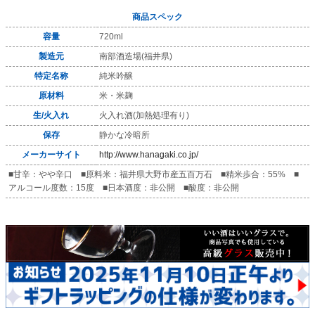
商品スペック
容量
720ml
製造元
南部酒造場(福井県)
特定名称
純米吟醸
原材料
米・米麹
生/火入れ
火入れ酒(加熱処理有り)
保存
静かな冷暗所
メーカーサイト
http://www.hanagaki.co.jp/
■甘辛：やや辛口 ■原料米：福井県大野市産五百万石 ■精米歩合：55% ■
アルコール度数：15度 ■日本酒度：非公開 ■酸度：非公開