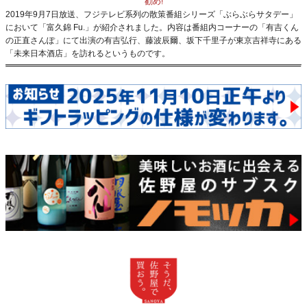
勧め!
2019年9月7日放送、フジテレビ系列の散策番組シリーズ「ぶらぶらサタデー」
において「富久錦 Fu.」が紹介されました。内容は番組内コーナーの「有吉くん
の正直さんぽ」にて出演の有吉弘行、藤波辰爾、坂下千里子が東京吉祥寺にある
「未来日本酒店」を訪れるというものです。