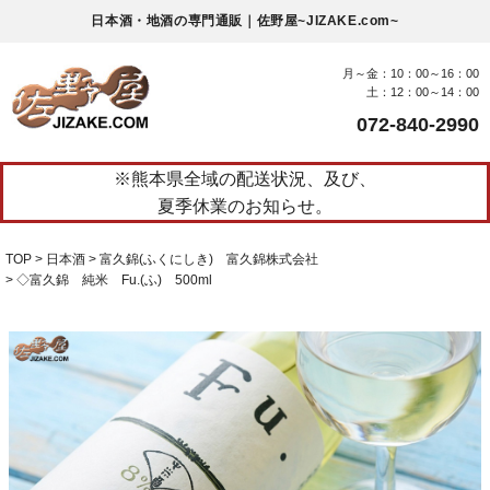
日本酒・地酒の専門通販｜佐野屋~JIZAKE.com~
月～金：10：00～16：00
土：12：00～14：00
072-840-2990
※熊本県全域の配送状況、及び、
夏季休業のお知らせ。
TOP
日本酒
富久錦(ふくにしき) 富久錦株式会社
◇富久錦 純米 Fu.(ふ) 500ml