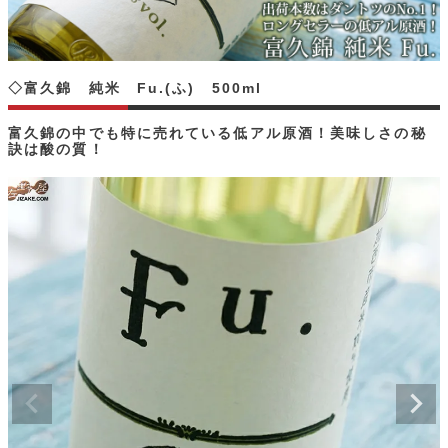
◇富久錦 純米 Fu.(ふ) 500ml
富久錦の中でも特に売れている低アル原酒！美味しさの秘
訣は酸の質！