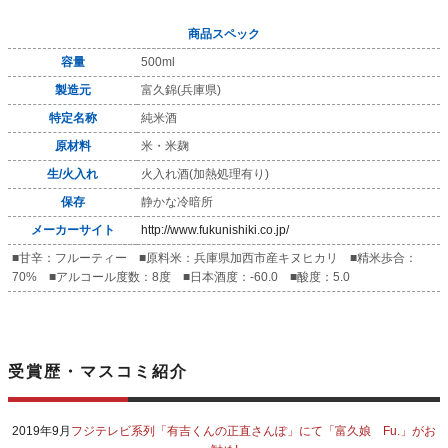
商品スペック
容量
500ml
製造元
富久錦(兵庫県)
特定名称
純米酒
原材料
米・米麹
生/火入れ
火入れ酒(加熱処理有り)
保存
静かな冷暗所
メーカーサイト
http://www.fukunishiki.co.jp/
■甘辛：フルーティー ■原料米：兵庫県加西市産キヌヒカリ ■精米歩合：
70% ■アルコール度数：8度 ■日本酒度：-60.0 ■酸度：5.0
受賞歴・マスコミ紹介
2019年9月
フジテレビ系列「有吉くんの正直さんぽ」にて「富久娘 Fu.」がお