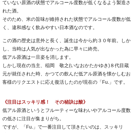
ていない原酒の状態でアルコール度数が低くなるよう製造さ
れた酒。
そのため、米の旨味が維持された状態でアルコール度数が低
く、違和感なく飲みやすい日本酒なのです。
この酒の歴史は意外と長く、誕生は今から約３０年前。しか
し、当時は人気が出なかった為に早々に終売。
低アル原酒は一旦姿を消します。
しかし現在の当主、稲岡 敬之(いなおかたかゆき)８代目蔵
元が就任された時、かつての飲んだ低アル原酒を懐かしむお
客様のリクエストに応え復活したのが現在の「Fu.」です。
《注目はスッキリ感！ その秘訣は酸》
低アル原酒というとフルーティーな味わいやアルコール度数
の低さに注目が集まりがち。
ですが、「Fu.」で一番注目して頂きたいのは、スッキリ