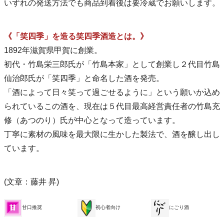
いずれの発送方法でも商品到着後は要冷蔵でお願いします。
《「笑四季」を造る笑四季酒造とは。》
1892年滋賀県甲賀に創業。
初代・竹島栄三郎氏が「竹島本家」として創業し２代目竹島
仙治郎氏が「笑四季」と命名した酒を発売。
「酒によって日々笑って過ごせるように」という願いか込め
られているこの酒を、現在は５代目最高経営責任者の竹島充
修（あつのり）氏が中心となって造っています。
丁寧に素材の風味を最大限に生かした製法で、酒を醸し出し
ています。
(文章：藤井 昇)
甘口推奨
初心者向け
にごり酒