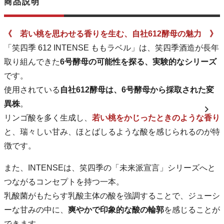
商品説明
《 若い桃を思わせる香りを生む、自社612酵母の魅力 》
「笑四季 612 INTENSE ももラベル」は、笑四季酒造が長年
取り組んできた
6号酵母の可能性を探る、実験的なシリーズ
です。
使用されている
自社612酵母は、6号酵母から採取された変
異株
。
リンゴ酸を多く生成し、
若い桃をかじったときのような香り
と、瑞々しい甘み、ほとばしるような酸を感じられるのが特
徴です。
また、INTENSEは、笑四季の「未来派宣言」シリーズへと
つながるコンセプトを持つ一本。
乳酸菌がもたらす乳酸主体の酸を強調することで、ジューシ
ーな甘みの中に、
爽やかで印象的な酸の輪郭
を感じることが
できます。