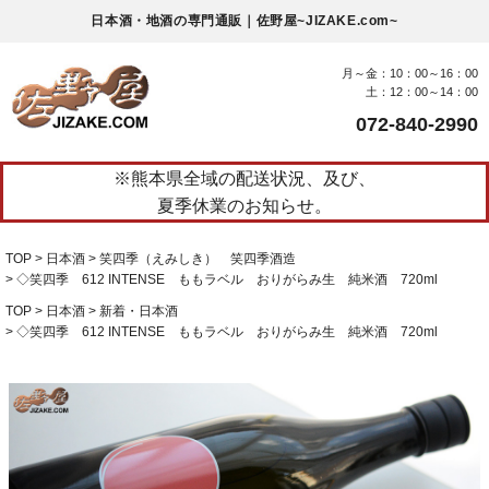
日本酒・地酒の専門通販｜佐野屋~JIZAKE.com~
月～金：10：00～16：00
土：12：00～14：00
072-840-2990
※熊本県全域の配送状況、及び、
夏季休業のお知らせ。
TOP
日本酒
笑四季（えみしき） 笑四季酒造
◇笑四季 612 INTENSE ももラベル おりがらみ生 純米酒 720ml
TOP
日本酒
新着・日本酒
◇笑四季 612 INTENSE ももラベル おりがらみ生 純米酒 720ml