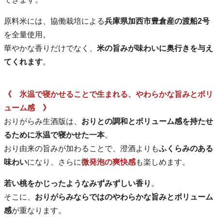
原料米には、協働栽培による
兵庫県加西市豊倉産の渡船2号
を全量使用。
華やかな香りだけでなく、
米の旨みが味わいに奥行きを与え
てくれます
。
《 氷温で寝かせることで生まれる、やわらかな旨みとボリ
ューム感 》
おりがらみ生酒版は、
おりとの調和とボリューム感を持たせ
るために氷温で寝かせた一本
。
おり由来の旨みが加わることで、澄酒よりも
ふくらみのある
味わい
になり、さらに
微発泡の爽快感
も楽しめます。
若い桃をかじったようなみずみずしい香り
。
そこに、
おりがらみならではのやわらかな旨みとボリューム
感
が重なります。