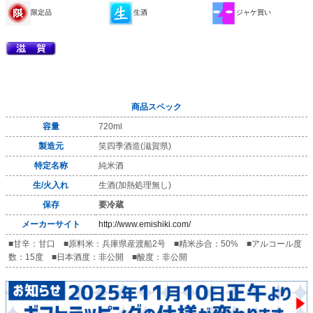
限定品
生酒
ジャケ買い
商品スペック
容量
720ml
製造元
笑四季酒造(滋賀県)
特定名称
純米酒
生/火入れ
生酒(加熱処理無し)
保存
要冷蔵
メーカーサイト
http://www.emishiki.com/
■甘辛：甘口 ■原料米：兵庫県産渡船2号 ■精米歩合：50% ■アルコール度
数：15度 ■日本酒度：非公開 ■酸度：非公開