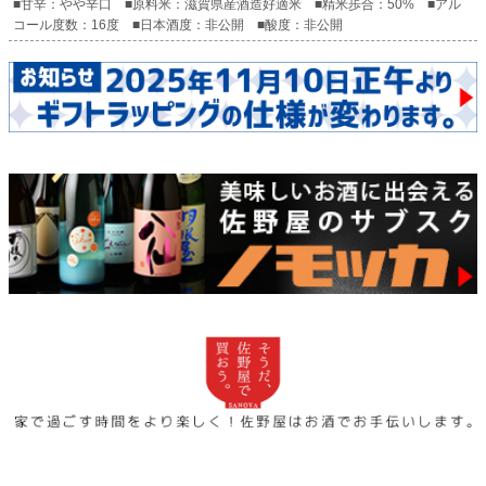
■甘辛：やや辛口 ■原料米：滋賀県産酒造好適米 ■精米歩合：50% ■アル
コール度数：16度 ■日本酒度：非公開 ■酸度：非公開