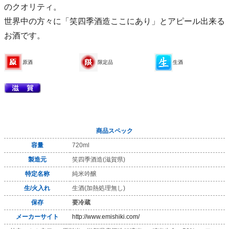
のクオリティ。
世界中の方々に「笑四季酒造ここにあり」とアピール出来る
お酒です。
原酒
限定品
生酒
商品スペック
容量
720ml
製造元
笑四季酒造(滋賀県)
特定名称
純米吟醸
生/火入れ
生酒(加熱処理無し)
保存
要冷蔵
メーカーサイト
http://www.emishiki.com/