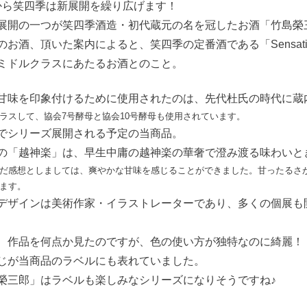
Yから笑四季は新展開を繰り広げます！
展開の一つが笑四季酒造・初代蔵元の名を冠したお酒「竹島榮
のお酒、頂いた案内によると、笑四季の定番酒である「Sensat
ミドルクラスにあたるお酒とのこと。
甘味を印象付けるために使用されたのは、先代杜氏の時代に蔵
ラスして、協会7号酵母と協会10号酵母も使用されています。
でシリーズ展開される予定の当商品。
の「越神楽」は、早生中庸の越神楽の華奢で澄み渡る味わいと
だ感想としましては、爽やかな甘味を感じることができました。甘ったるさ
ます。
デザインは美術作家・イラストレーターであり、多くの個展も
、作品を何点か見たのですが、色の使い方が独特なのに綺麗！
じが当商品のラベルにも表れていました。
榮三郎」はラベルも楽しみなシリーズになりそうですね♪