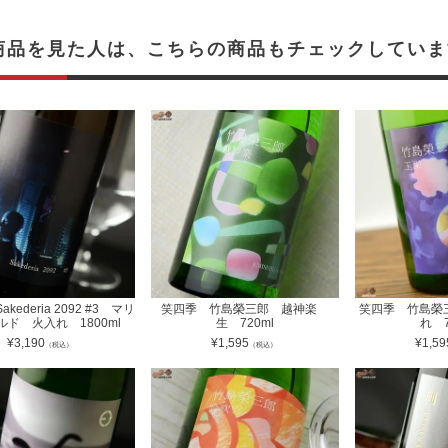
商品を見た人は、こちらの商品もチェックしていま
kederia 2092 #3 マリ
笑四季 竹島榮三郎 越神楽
笑四季 竹島榮
ルド 火入れ 1800ml
生 720ml
れ 7
¥
3,190
¥
1,595
¥
1,59
（税込）
（税込）