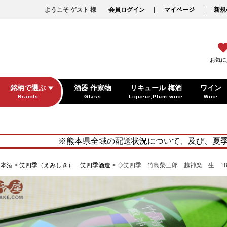
ようこそ ゲスト 様
会員ログイン
マイページ
新規
お気に
銘柄で選ぶ
酒器 作家物
リキュール 梅酒
ワイン
Brands
Glass
Liqueur,Plum wine
Wine
※熊本県全域の配送状況について、及び、夏
日本酒
笑四季（えみしき） 笑四季酒造
◇笑四季 竹島榮三郎 越神楽 生 180