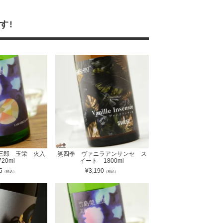
す!
三郎 玉栄 火入
笑四季 ヴァニラアンサンセ ス
20ml
イート 1800ml
5
¥
3,190
（税込）
（税込）