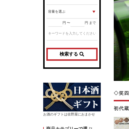
円 〜
円 まで
検索する
◇笑四
初代
お酒のギフトは佐野屋におまかせ
商品カテゴリーで選ぶ