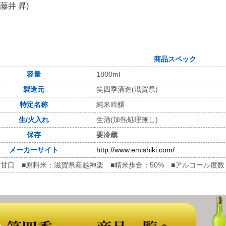
藤井 昇)
商品スペック
容量
1800ml
製造元
笑四季酒造(滋賀県)
特定名称
純米吟醸
生/火入れ
生酒(加熱処理無し)
保存
要冷蔵
メーカーサイト
http://www.emishiki.com/
：甘口 ■原料米：滋賀県産越神楽 ■精米歩合：50% ■アルコール度数