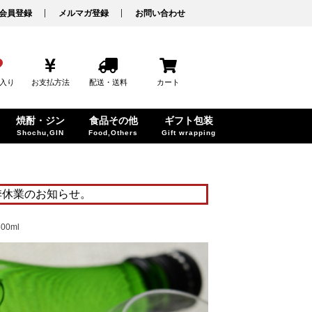
会員登録
メルマガ登録
お問い合わせ
入り
お支払方法
配送・送料
カート
焼酎・ジン
食品その他
ギフト包装
Shochu,GIN
Food,Others
Gift wrapping
季休業のお知らせ。
0ml