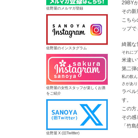
29B
佐野屋のメルマガ登録
その新
こちら
ップで
綺麗な
佐野屋のインスタグラム
それにプ
米違い
第二弾
私の飲ん
さがあり
佐野屋の女性スタッフが楽しくお酒
ラベル
をご紹介
す。
この方
その感
「竹島
佐野屋 X (旧Twittter)