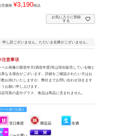
¥
3,190
販売価格
税込
お気に入りに登録
する
申し訳ございません。ただいま在庫がございません。
※注意事項
ラベル画像の製造年月(酒造年度)等は現在販売している物と
は異なる場合がございます。詳細をご確認されたい方はお
手数お掛けいたしますが、弊社までお問い合わせ頂きます
ようお願い申し上げます。
商品写真の盃やグラス、食品は商品に含まれません。
クール便でお届け
甘口推奨
限定品
生酒
ジャケ買い