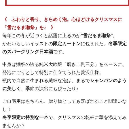
《 ふわりと香り、きらめく泡。心ほどけるクリスマスに
「雪だるま獺祭」を♪ 》
毎年この冬が近づくと話題に上るのが
“雪だるま獺祭”
。
かわいらしいイラストの
限定カートン
に包まれた、
冬季限定
のスパークリング日本酒
です。
中身は獺祭の誇る純米大吟醸「磨き二割三分」をベースに、
発泡にごりとして特別に仕立てられた贅沢仕様。
瓶内で自然に生まれる繊細な泡は、まるで
シャンパンのよう
に美しく
、季節の演出にもぴったり♪
ご自宅用はもちろん、贈り物としても喜ばれること間違いな
し！
冬季限定の特別な一本
で、クリスマスの乾杯に華を添えてみ
ませんか？