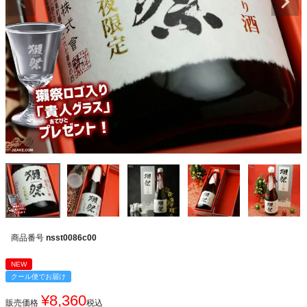
商品番号
nsst0086c00
NEW
クール便でお届け
¥
8,360
販売価格
税込