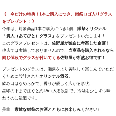
《 今だけの特典！1本ご購入につき、獺祭ロゴ入りグラス
をプレゼント！ 》
今年は、対象商品1本ご購入につき1個、
獺祭オリジナル
「貴人（あてびと）グラス」
をプレゼントいたします！
このグラスプレゼントは、
佐野屋が独自に考案した企画！
他店では実施しておりませんので、
当商品を購入されるなら
同じ値段でグラスが付いてくる
佐野屋が断然お得です！
プレゼントのグラスは、獺祭をより美味しく楽しんでいただ
くために設計された
オリジナル酒器
。
飲み口はなめらかで、香りが優しく広がる形状。
星印の下まで注ぐと約45ml入る設計で、冷酒を少しずつ味
わうのに最適です。
是非、
素敵な獺祭のお酒とともにお楽しみください♪