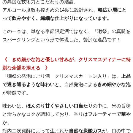
の高度な技術力とこだわりの結晶。
アルコール度数も控えめの14度に設計され、
幅広い層にと
って飲みやすく、繊細な仕上がりになっています。
この一本は、単なる季節限定酒ではなく、「獺祭」の真髄を
スパークリングという形で体現した、贅沢な逸品です！
《 きめ細かな泡と優しい甘みが、クリスマスディナーに特
別な余韻を添える 》
「獺祭の発泡にごり酒 クリスマスカートン入り」は、
上品
で透き通るような味わい
と、自然発泡による
きめ細やかな泡
が特徴です。
味わいは、
ほんのり甘くやさしい口当たり
の中に、米の旨味
と滑らかなコクが調和しており、香りは
フルーティーで華や
か
。
瓶内二次発酵によって生まれた
自然な炭酸ガス
が、口の中で