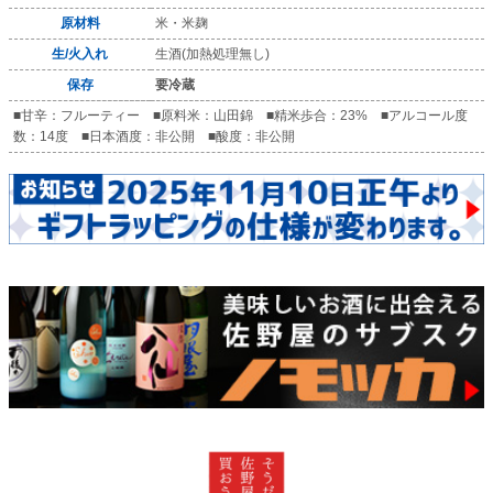
原材料
米・米麹
生/火入れ
生酒(加熱処理無し)
保存
要冷蔵
■甘辛：フルーティー ■原料米：山田錦 ■精米歩合：23% ■アルコール度
数：14度 ■日本酒度：非公開 ■酸度：非公開