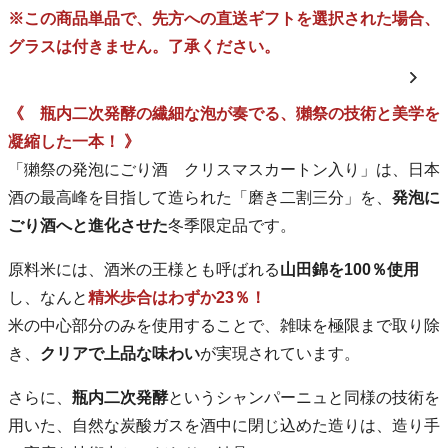
※この商品単品で、先方への直送ギフトを選択された場合、
グラスは付きません。了承ください。
《 瓶内二次発酵の繊細な泡が奏でる、獺祭の技術と美学を
凝縮した一本！ 》
「獺祭の発泡にごり酒 クリスマスカートン入り」は、日本
酒の最高峰を目指して造られた「磨き二割三分」を、
発泡に
ごり酒へと進化させた
冬季限定品です。
原料米には、酒米の王様とも呼ばれる
山田錦を100％使用
し、なんと
精米歩合はわずか23％！
米の中心部分のみを使用することで、雑味を極限まで取り除
き、
クリアで上品な味わい
が実現されています。
さらに、
瓶内二次発酵
というシャンパーニュと同様の技術を
用いた、自然な炭酸ガスを酒中に閉じ込めた造りは、造り手