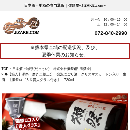
日本酒・地酒の専門通販｜佐野屋~JIZAKE.com~
月～金：10：00～16：00
土：12：00～14：00
072-840-2990
※熊本県全域の配送状況、及び、
夏季休業のお知らせ。
TOP
日本酒
獺祭(だっさい) 株式会社獺祭(旧 旭酒造)
◆【箱入】獺祭 磨き二割三分 発泡にごり酒 クリスマスカートン入り 生
酒 【獺祭ロゴ入り貴人グラス付き】 720ml