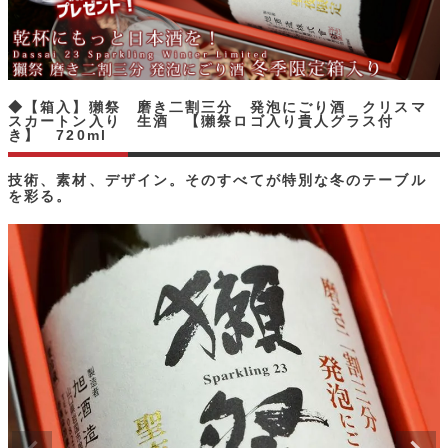
◆【箱入】獺祭 磨き二割三分 発泡にごり酒 クリスマ
スカートン入り 生酒 【獺祭ロゴ入り貴人グラス付
き】 720ml
技術、素材、デザイン。そのすべてが特別な冬のテーブル
を彩る。