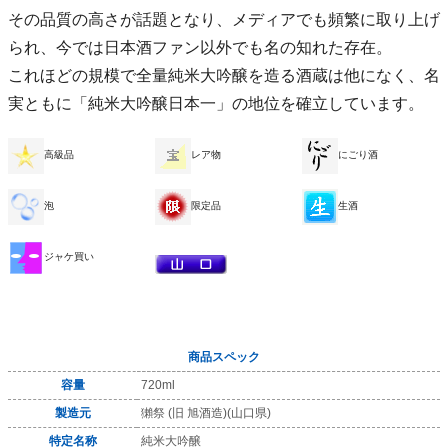
その品質の高さが話題となり、メディアでも頻繁に取り上げ
られ、今では日本酒ファン以外でも名の知れた存在。
これほどの規模で全量純米大吟醸を造る酒蔵は他になく、名
実ともに「純米大吟醸日本一」の地位を確立しています。
高級品
レア物
にごり酒
泡
限定品
生酒
ジャケ買い
商品スペック
容量
720ml
製造元
獺祭 (旧 旭酒造)(山口県)
特定名称
純米大吟醸