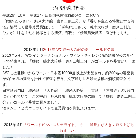
平成29年10月「平成27年広島国税局清酒鑑評会」において、
「獺祭(だっさい) 純米大吟醸 磨き二割三分」が「香りを主たる特徴とする清
酒」部門にて優等賞受賞酒にて、
「獺祭(だっさい) 純米大吟醸 磨き三割九
分」
が「味を主たる特徴とする清酒」部門にて優等賞受賞酒に選ばれました。
2013年 5月
2013年IWC純米大吟醸の部 ゴールド受賞
2013年5月、IWC(インターナショナル・ワイン・チャレンジ)の結果が公式サイ
トで発表され、「獺祭 純米大吟醸 磨き二割三分」がゴールドを受賞いたしま
した！
IWCには世界中からワイン・日本酒10000点以上が出品され、約300名の審査員
が約1カ月の期間を掛けて審査を行う、文字通り世界最大規模の酒類審査会で
す。
日本酒部門は「純米酒」「大吟醸」「純米大吟醸」「古酒」「本醸造」の5部門
に分かれていて、この中の「純米吟醸、純米大吟醸の部」で「獺祭 磨き二割三
分」がゴールド受賞に輝きました。
酒サムライ公式ウェブサイトで全受賞酒を御覧頂けます。
2013年 5月
「ワールドビジネスサテライト」で、「獺祭」が大きく取り上げら
れました。