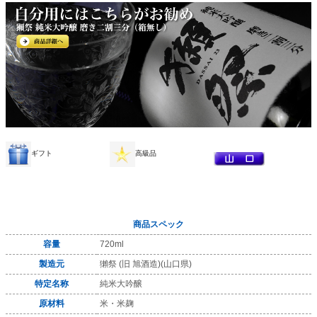
ギフト
高級品
商品スペック
容量
720ml
製造元
獺祭 (旧 旭酒造)(山口県)
特定名称
純米大吟醸
原材料
米・米麹