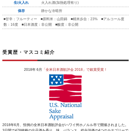
生/火入れ
火入れ酒(加熱処理有り)
保存
静かな冷暗所
■甘辛：フルーティー ■原料米：山田錦 ■精米歩合：23% ■アルコール度
数：16度 ■日本酒度：非公開 ■酸度：非公開
受賞歴・マスコミ紹介
2018年 6月
「全米日本酒歓評会 2018」で銀賞受賞！
2018年6月、恒例の全米日本酒歓評会がハワイ州ホノルル市で開催されました。
3日間で478銘柄の出品酒を香り、味、バランス、総合評価の4つのカテゴリーで