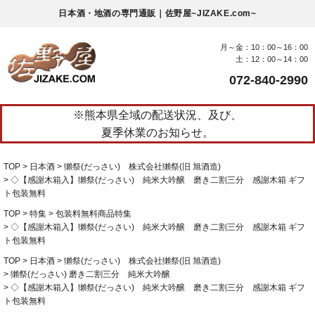
日本酒・地酒の専門通販｜佐野屋~JIZAKE.com~
月～金：10：00～16：00
土：12：00～14：00
072-840-2990
※熊本県全域の配送状況、及び、
夏季休業のお知らせ。
TOP
日本酒
獺祭(だっさい) 株式会社獺祭(旧 旭酒造)
◇【感謝木箱入】獺祭(だっさい) 純米大吟醸 磨き二割三分 感謝木箱 ギフ
ト包装無料
TOP
特集
包装料無料商品特集
◇【感謝木箱入】獺祭(だっさい) 純米大吟醸 磨き二割三分 感謝木箱 ギフ
ト包装無料
TOP
日本酒
獺祭(だっさい) 株式会社獺祭(旧 旭酒造)
獺祭(だっさい) 磨き二割三分 純米大吟醸
◇【感謝木箱入】獺祭(だっさい) 純米大吟醸 磨き二割三分 感謝木箱 ギフ
ト包装無料