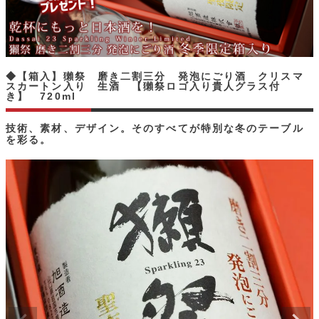
◆【箱入】獺祭 磨き二割三分 発泡にごり酒 クリスマ
スカートン入り 生酒 【獺祭ロゴ入り貴人グラス付
き】 720ml
技術、素材、デザイン。そのすべてが特別な冬のテーブル
を彩る。