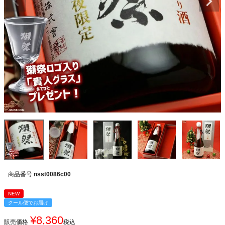
商品番号
nsst0086c00
NEW
クール便でお届け
¥
8,360
販売価格
税込