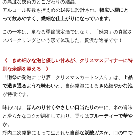
の高度な技術力とこだわりの結晶。
アルコール度数も控えめの14度に設計され、
幅広い層にと
って飲みやすく、繊細な仕上がりになっています。
この一本は、単なる季節限定酒ではなく、「獺祭」の真髄を
スパークリングという形で体現した、贅沢な逸品です！
《 きめ細かな泡と優しい甘みが、クリスマスディナーに特
別な余韻を添える 》
「獺祭の発泡にごり酒 クリスマスカートン入り」は、
上品
で透き通るような味わい
と、自然発泡による
きめ細やかな泡
が特徴です。
味わいは、
ほんのり甘くやさしい口当たり
の中に、米の旨味
と滑らかなコクが調和しており、香りは
フルーティーで華や
か
。
瓶内二次発酵によって生まれた
自然な炭酸ガス
が、口の中で