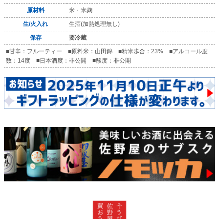
原材料
米・米麹
生/火入れ
生酒(加熱処理無し)
保存
要冷蔵
■甘辛：フルーティー ■原料米：山田錦 ■精米歩合：23% ■アルコール度
数：14度 ■日本酒度：非公開 ■酸度：非公開