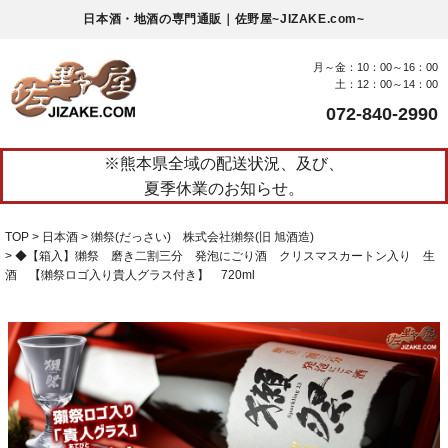
日本酒・地酒の専門通販｜佐野屋~JIZAKE.com~
月～金：10：00～16：00
土：12：00～14：00
072-840-2990
※熊本県全域の配送状況、及び、
夏季休業のお知らせ。
TOP
日本酒
獺祭(だっさい) 株式会社獺祭(旧 旭酒造)
◆【箱入】獺祭 磨き二割三分 発泡にごり酒 クリスマスカートン入り 生
酒 【獺祭ロゴ入り貴人グラス付き】 720ml