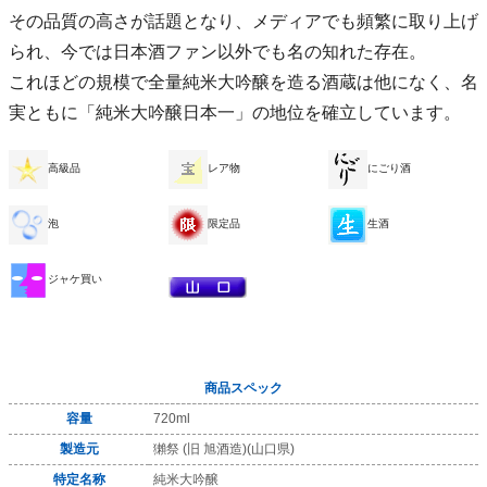
その品質の高さが話題となり、メディアでも頻繁に取り上げ
られ、今では日本酒ファン以外でも名の知れた存在。
これほどの規模で全量純米大吟醸を造る酒蔵は他になく、名
実ともに「純米大吟醸日本一」の地位を確立しています。
高級品
レア物
にごり酒
泡
限定品
生酒
ジャケ買い
商品スペック
容量
720ml
製造元
獺祭 (旧 旭酒造)(山口県)
特定名称
純米大吟醸