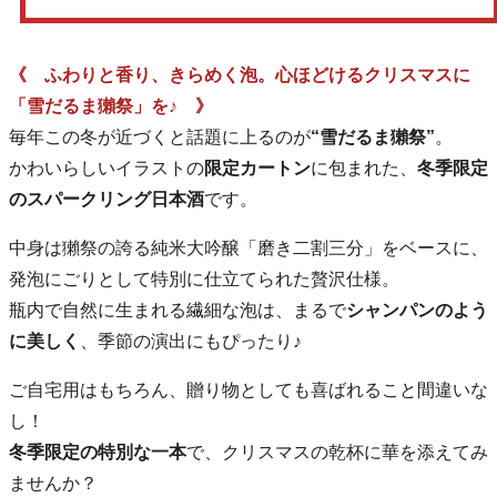
《 ふわりと香り、きらめく泡。心ほどけるクリスマスに
「雪だるま獺祭」を♪ 》
毎年この冬が近づくと話題に上るのが
“雪だるま獺祭”
。
かわいらしいイラストの
限定カートン
に包まれた、
冬季限定
のスパークリング日本酒
です。
中身は獺祭の誇る純米大吟醸「磨き二割三分」をベースに、
発泡にごりとして特別に仕立てられた贅沢仕様。
瓶内で自然に生まれる繊細な泡は、まるで
シャンパンのよう
に美しく
、季節の演出にもぴったり♪
ご自宅用はもちろん、贈り物としても喜ばれること間違いな
し！
冬季限定の特別な一本
で、クリスマスの乾杯に華を添えてみ
ませんか？