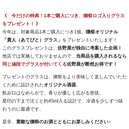
《 今だけの特典！1本ご購入につき、獺祭ロゴ入りグラス
をプレゼント！ 》
今年は、対象商品1本ご購入につき1個、
獺祭オリジナル
「貴人（あてびと）グラス」
をプレゼントいたします！
このグラスプレゼントは、
佐野屋が独自に考案した企画！
他店では実施しておりませんので、
当商品を購入されるなら
同じ値段でグラスが付いてくる
佐野屋が断然お得です！
プレゼントのグラスは、獺祭をより美味しく楽しんでいただ
くために設計された
オリジナル酒器
。
飲み口はなめらかで、香りが優しく広がる形状。
星印の下まで注ぐと約45ml入る設計で、冷酒を少しずつ味
わうのに最適です。
是非、
素敵な獺祭のお酒とともにお楽しみください♪