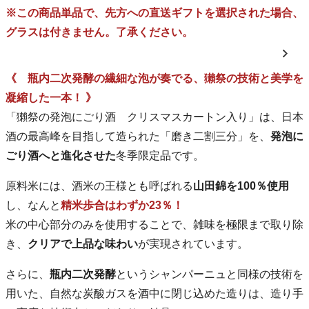
※この商品単品で、先方への直送ギフトを選択された場合、
グラスは付きません。了承ください。
《 瓶内二次発酵の繊細な泡が奏でる、獺祭の技術と美学を
凝縮した一本！ 》
「獺祭の発泡にごり酒 クリスマスカートン入り」は、日本
酒の最高峰を目指して造られた「磨き二割三分」を、
発泡に
ごり酒へと進化させた
冬季限定品です。
原料米には、酒米の王様とも呼ばれる
山田錦を100％使用
し、なんと
精米歩合はわずか23％！
米の中心部分のみを使用することで、雑味を極限まで取り除
き、
クリアで上品な味わい
が実現されています。
さらに、
瓶内二次発酵
というシャンパーニュと同様の技術を
用いた、自然な炭酸ガスを酒中に閉じ込めた造りは、造り手