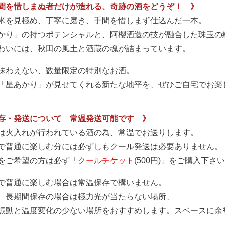
間を惜しまぬ者だけが造れる、奇跡の酒をどうぞ！ 》
米を見極め、丁寧に磨き、手間を惜しまず仕込んだ一本。
かり」の持つポテンシャルと、阿櫻酒造の技が融合した珠玉の
わいには、秋田の風土と酒蔵の魂が詰まっています。
味わえない、数量限定の特別なお酒。
「星あかり」が見せてくれる新たな地平を、ぜひご自宅でお楽
存・発送について 常温発送可能です 》
は火入れが行われている酒の為、常温でお送りします。
で普通に楽しむ分には必ずしもクール発送は必要ありません。
をご希望の方は必ず「
クールチケット
(500円)」をご購入下さ
で普通に楽しむ場合は常温保存で構いません。
、長期間保存の場合は極力光が当たらない場所、
振動と温度変化の少ない場所をおすすめします。スペースに余