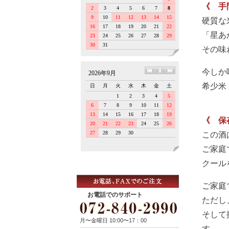
《 手
硬質な
「星あ
その味
今しか
希少米
《 保
この酒
ご家庭
クール
ご家庭
お電話でのサポート
ただし
そして
月〜金曜日 10:00〜17：00
す。