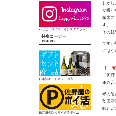
しかし
か吸わ
精米に
す。
ハッピーワイン・インスタグラム
その結
特集コーナー
Pick Up!
ですが
にはな
《 「
「阿櫻
日本酒ギフトセット商品
組み合
米の硬
秋田雪
味わい
佐野屋の貯まりすぎるポイ活