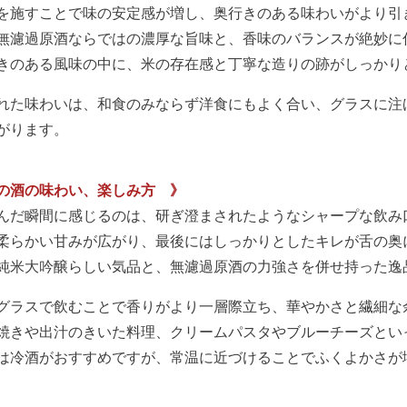
を施すことで味の安定感が増し、奥行きのある味わいがより引
無濾過原酒ならではの濃厚な旨味と、香味のバランスが絶妙に
きのある風味の中に、米の存在感と丁寧な造りの跡がしっかり
れた味わいは、和食のみならず洋食にもよく合い、グラスに注
がります。
の酒の味わい、楽しみ方 》
んだ瞬間に感じるのは、研ぎ澄まされたようなシャープな飲み
柔らかい甘みが広がり、最後にはしっかりとしたキレが舌の奥
純米大吟醸らしい気品と、無濾過原酒の力強さを併せ持った逸
グラスで飲むことで香りがより一層際立ち、華やかさと繊細な
焼きや出汁のきいた料理、クリームパスタやブルーチーズとい
は冷酒がおすすめですが、常温に近づけることでふくよかさが