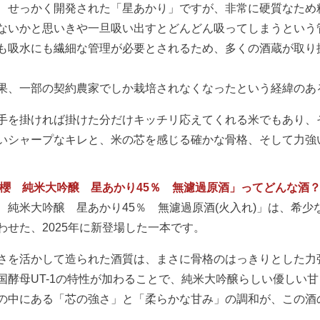
、せっかく開発された「星あかり」ですが、非常に硬質なため
ないかと思いきや一旦吸い出すとどんどん吸ってしまうという
も吸水にも繊細な管理が必要とされるため、多くの酒蔵が取り
果、一部の契約農家でしか栽培されなくなったという経緯のあ
手を掛ければ掛けた分だけキッチリ応えてくれる米でもあり、
いシャープなキレと、米の芯を感じる確かな骨格、そして力強
阿櫻 純米大吟醸 星あかり45％ 無濾過原酒」ってどんな酒
 純米大吟醸 星あかり45％ 無濾過原酒(火入れ)」は、希少
わせた、2025年に新登場した一本です。
さを活かして造られた酒質は、まさに骨格のはっきりとした力
国酵母UT-1の特性が加わることで、純米大吟醸らしい優しい
の中にある「芯の強さ」と「柔らかな甘み」の調和が、この酒