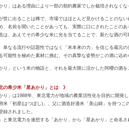
かり」はある理由により一部の契約農家でしか栽培されなくな
が世に出ることは稀で、市場ではほとんど見かけることのない
め、名前を聞いたことがあっても、実際に口にされたことのあ
造は、あえてその希少な米に光を当てることで、新たな酒の可
、単なる流行や話題性ではなく「米本来の力」を信じる蔵元の
る可能性を秘めた素材に挑む、その真摯な姿勢がこの酒に込め
かり」という米の物語と、それを最大限に活かした阿櫻の酒を
北の希少米「星あかり」とは 》
かり」は1988年、東北電力が地域の農業活性化を目的に開発
用米「初星(はつぼし)」、父に酒造好適米「美山錦」を持つこの
登録されました。
」と東北電力を連想する「あかり」から「星あかり」と命名さ