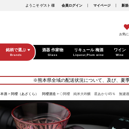
ようこそ ゲスト 様
会員ログイン
マイページ
新規
お気に
銘柄で選ぶ
酒器 作家物
リキュール 梅酒
ワイン
Brands
Glass
Liqueur,Plum wine
Wine
※熊本県全域の配送状況について、及び、夏
日本酒
阿櫻（あざくら） 阿櫻酒造
◇阿櫻 純米大吟醸 星あかり45％ 無