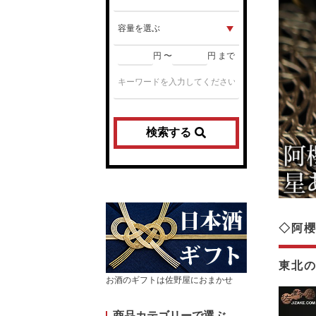
円 〜
円 まで
検索する
◇阿
東北
お酒のギフトは佐野屋におまかせ
商品カテゴリーで選ぶ