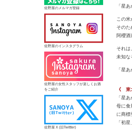
「星あ
佐野屋のメルマガ登録
この米
そのた
阿櫻酒
佐野屋のインスタグラム
それは
未知な
「星あ
佐野屋の女性スタッフが楽しくお酒
《 東
をご紹介
「星あ
母に食
に商標
「初星
佐野屋 X (旧Twittter)