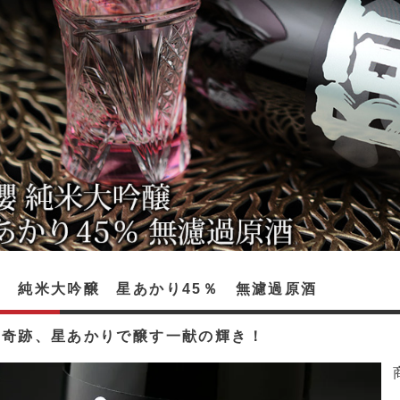
櫻 純米大吟醸 星あかり45％ 無濾過原酒
の奇跡、星あかりで醸す一献の輝き！