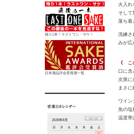
火入れ
そして
落ち着
洗練さ
残り1本！ラストワン・サケ！
みが広
《 こ
口に含
日本酒品評会受賞酒一覧
次第に
まさに
ワイン
魚の塩
温度帯