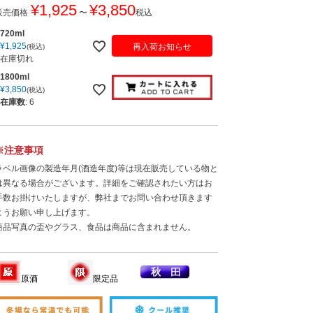
¥
1,925
¥
3,850
販売価格
〜
税込
720ml
¥
1,925
再入荷お知らせ
税込
在庫切れ
1800ml
¥
3,850
税込
在庫数
:
6
※注意事項
ラベル画像の製造年月(酒造年度)等は現在販売している物と
は異なる場合がございます。詳細をご確認されたい方はお
手数お掛けいたしますが、弊社までお問い合わせ頂きます
ようお願い申し上げます。
商品写真の盃やグラス、食品は商品に含まれません。
原酒
限定品