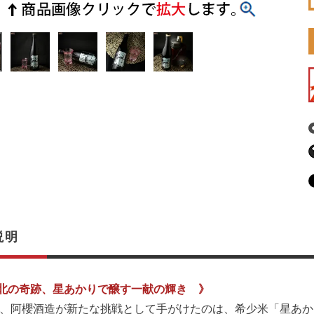
説明
北の奇跡、星あかりで醸す一献の輝き 》
5年、阿櫻酒造が新たな挑戦として手がけたのは、希少米「星あ