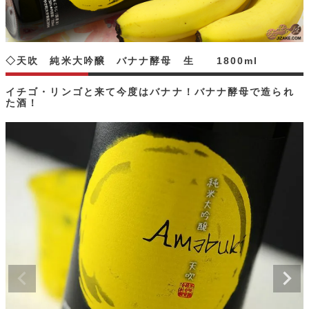
◇天吹 純米大吟醸 バナナ酵母 生 1800ml
イチゴ・リンゴと来て今度はバナナ！バナナ酵母で造られ
た酒！