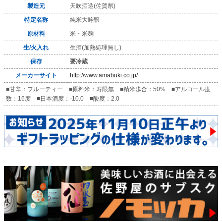
製造元
天吹酒造(佐賀県)
特定名称
純米大吟醸
原材料
米・米麹
生/火入れ
生酒(加熱処理無し)
保存
要冷蔵
メーカーサイト
http://www.amabuki.co.jp/
■甘辛：フルーティー ■原料米：寿限無 ■精米歩合：50% ■アルコール度
数：16度 ■日本酒度：-10.0 ■酸度：2.0