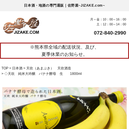
日本酒・地酒の専門通販｜佐野屋~JIZAKE.com~
月～金：10：00～16：00
土：12：00～14：00
072-840-2990
※熊本県全域の配送状況、及び、
夏季休業のお知らせ。
TOP
日本酒
天吹（あまぶき） 天吹酒造
◇天吹 純米大吟醸 バナナ酵母 生 1800ml