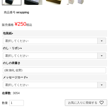
商品番号
wrapping
¥
250
販売価格
税込
包装紙
(
必
のし・リボン
須
)
(
必
のしの表書き
須
)
メッセージカード
(
必
須
在庫数
3054
)
お気に入りに登録する