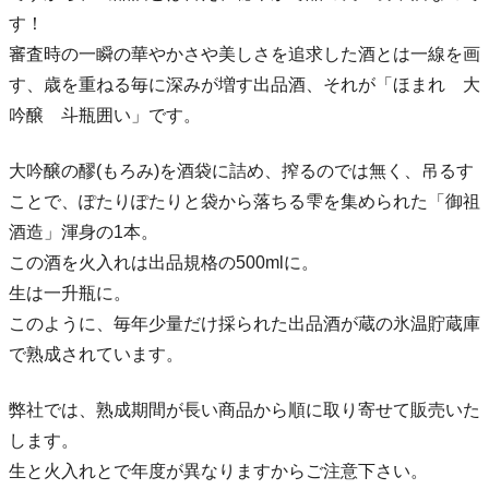
す！
審査時の一瞬の華やかさや美しさを追求した酒とは一線を画
す、歳を重ねる毎に深みが増す出品酒、それが「ほまれ 大
吟醸 斗瓶囲い」です。
大吟醸の醪(もろみ)を酒袋に詰め、搾るのでは無く、吊るす
ことで、ぽたりぽたりと袋から落ちる雫を集められた「御祖
酒造」渾身の1本。
この酒を火入れは出品規格の500mlに。
生は一升瓶に。
このように、毎年少量だけ採られた出品酒が蔵の氷温貯蔵庫
で熟成されています。
弊社では、熟成期間が長い商品から順に取り寄せて販売いた
します。
生と火入れとで年度が異なりますからご注意下さい。