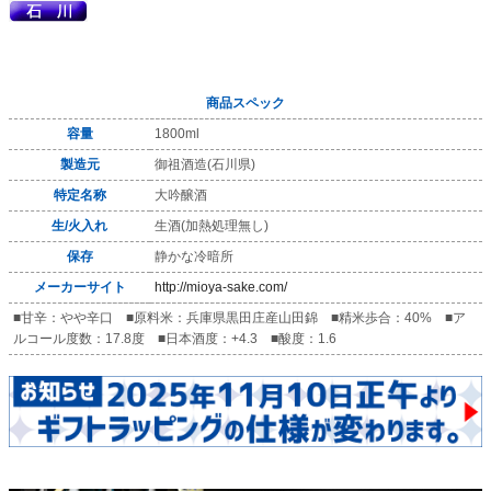
商品スペック
容量
1800ml
製造元
御祖酒造(石川県)
特定名称
大吟醸酒
生/火入れ
生酒(加熱処理無し)
保存
静かな冷暗所
メーカーサイト
http://mioya-sake.com/
■甘辛：やや辛口 ■原料米：兵庫県黒田庄産山田錦 ■精米歩合：40% ■ア
ルコール度数：17.8度 ■日本酒度：+4.3 ■酸度：1.6