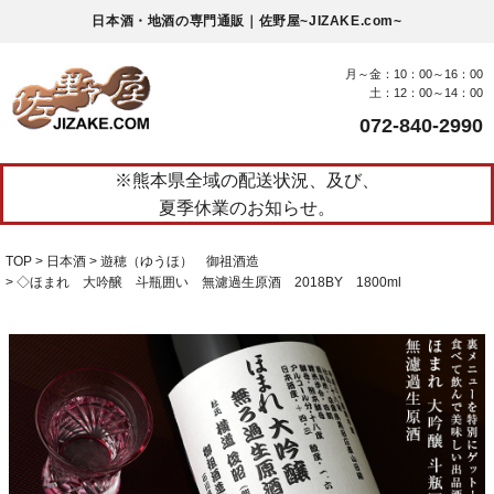
日本酒・地酒の専門通販｜佐野屋~JIZAKE.com~
月～金：10：00～16：00
土：12：00～14：00
072-840-2990
※熊本県全域の配送状況、及び、
夏季休業のお知らせ。
TOP
日本酒
遊穂（ゆうほ） 御祖酒造
◇ほまれ 大吟醸 斗瓶囲い 無濾過生原酒 2018BY 1800ml