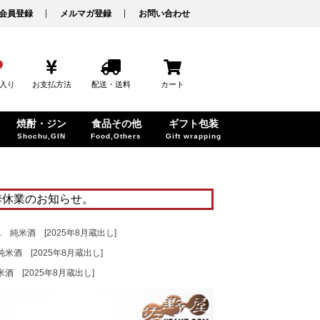
会員登録
メルマガ登録
お問い合わせ
入り
お支払方法
配送・送料
カート
焼酎・ジン
食品その他
ギフト包装
Shochu,GIN
Food,Others
Gift wrapping
季休業のお知らせ。
 純米酒 [2025年8月蔵出し]
米酒 [2025年8月蔵出し]
酒 [2025年8月蔵出し]