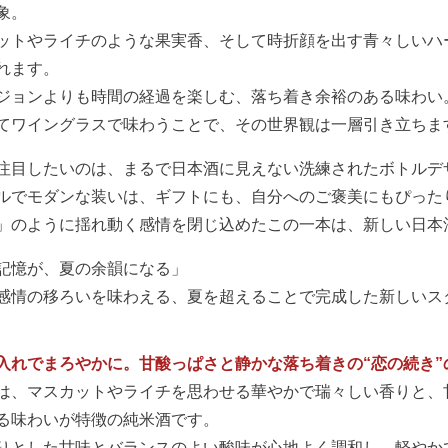
象。
ットやライチのような果実香、そして時折顔を出す青々しいハ
れます。
ジョンよりも時間の経過を楽しむ、落ち着き余裕のある味わい
てワイングラスで味わうことで、その世界観は一層引き立ちま
注目したいのは、まるで日本酒に見えない洗練されたボトルデ
ルでモダンな装いは、ギフトにも、自分へのご褒美にもぴった
」のように揺れ動く感情を閉じ込めたこの一本は、新しい日本
記憶が、夏の余韻になる」
感情の移ろいを味わえる、夏を超えることで完成した新しいス
入れでまろやかに。甘酸っぱさと静かな落ち着きの“恋の続き”
は、マスカットやライチを思わせる華やかで瑞々しい香りと、
る味わいが特徴の純米酒です。
りとした甘味とバランスのよい酸味が心地よく調和し、軽やか