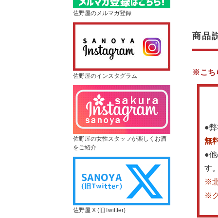
佐野屋のメルマガ登録
商品
※こち
佐野屋のインスタグラム
●
佐野屋の女性スタッフが楽しくお酒
無
をご紹介
●
す
※
※
佐野屋 X (旧Twittter)