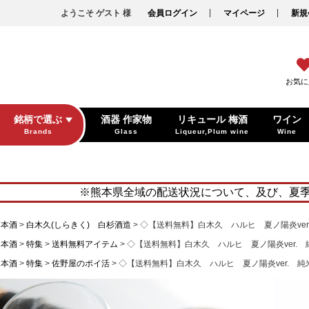
ようこそ ゲスト 様
会員ログイン
マイページ
新規
お気に
銘柄で選ぶ
酒器 作家物
リキュール 梅酒
ワイン
Brands
Glass
Liqueur,Plum wine
Wine
※熊本県全域の配送状況について、及び、夏
日本酒
白木久(しらきく) 白杉酒造
◇【送料無料】白木久 ハルヒ 夏ノ陽炎ver.
日本酒
特集
送料無料アイテム
◇【送料無料】白木久 ハルヒ 夏ノ陽炎ver. 純
日本酒
特集
佐野屋のポイ活
◇【送料無料】白木久 ハルヒ 夏ノ陽炎ver. 純米