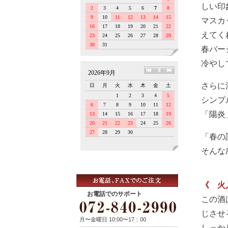
しい印
マスカ
えてく
春バー
冷やし
さらに
シンプ
「陽炎
「春の
そんな
《 火
お電話でのサポート
この酒
じさせ
月〜金曜日 10:00〜17：00
しっか