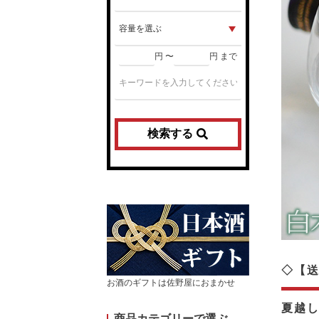
円 〜
円 まで
検索する
◇【送
お酒のギフトは佐野屋におまかせ
夏越
商品カテゴリーで選ぶ