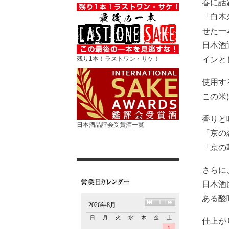
春に話
「白木
せた一
日本酒
インと
残り1本！ラストワン・サケ！
使用す
この米
香りと
日本酒品評会受賞酒一覧
「京の
「京の
さらに
日本酒
ある酸
仕上が