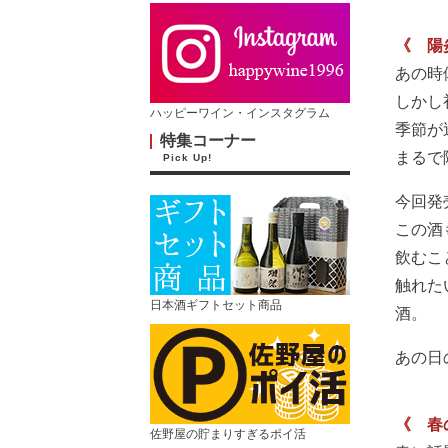
《 陽
あの時
しかし
ハッピーワイン・インスタグラム
季節が
特集コーナー
まるで
Pick Up!
今回発
この酒
飲むこ
触れた
日本酒ギフトセット商品
酒。
あの日
《 春
佐野屋の貯まりすぎるポイ活