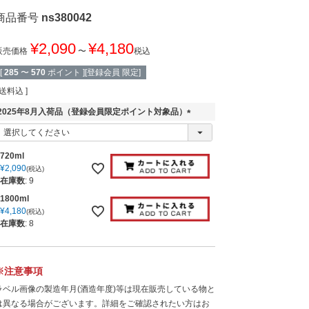
商品番号
ns380042
¥
2,090
¥
4,180
販売価格
〜
税込
[
285
〜
570
ポイント ][登録会員 限定]
送料込
2025年8月入荷品（登録会員限定ポイント対象品）
(
必
須
720ml
)
¥
2,090
税込
在庫数
:
9
1800ml
¥
4,180
税込
在庫数
:
8
※注意事項
ラベル画像の製造年月(酒造年度)等は現在販売している物と
は異なる場合がございます。詳細をご確認されたい方はお