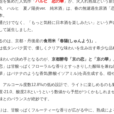
題を集めた人気作「
ハルヒ 恋の華
」が、火入れ熟成という新
久 ハルヒ 夏ノ陽炎ver. 純米酒」は、春の無濾過生原酒
本。
通だけでなく、「もっと気軽に日本酒を楽しみたい」という声
して誕生しました。
るのは、京都・丹後産の
食用米「春陽(しゅんよう)」
。
は低タンパク質で、優しくクリアな味わいを生み出す希少な品
味わいの決め手となるのが、
京都酵母「京の恋」と「京の華」
恋」は甘酸っぱくフローラルな香りとすっきりした酸味を兼ね備
華」はバナナのような香気(酢酸イソアミル)を高生成する、穏
、アルコール度数12.8%の低め設計で、ライトに楽しめるのも
度-21.0、酸度2.8というという数値から予想がつくかもしれ
味とのバランスが絶妙です。
りは、甘酸っぱくフルーティーな香りが広がる中に、熟成によ