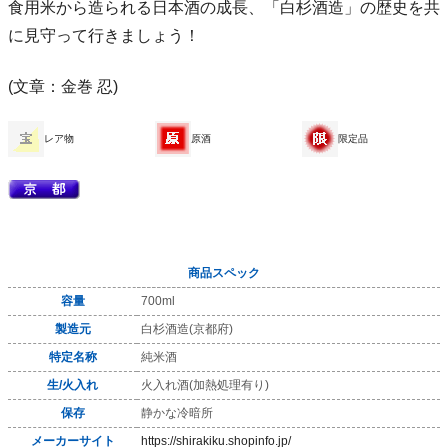
食用米から造られる日本酒の成長、「白杉酒造」の歴史を共
に見守って行きましょう！
(文章：金巻 忍)
レア物
原酒
限定品
商品スペック
容量
700ml
製造元
白杉酒造(京都府)
特定名称
純米酒
生/火入れ
火入れ酒(加熱処理有り)
保存
静かな冷暗所
メーカーサイト
https://shirakiku.shopinfo.jp/