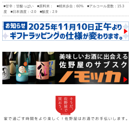
■甘辛：甘酸っぱい ■原料米： ■精米歩合：60% ■アルコール度数：15.3
度 ■日本酒度：-2.0 ■酸度：2.9