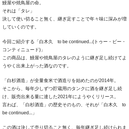
鰻屋や焼鳥屋の命。
それは「タレ」
決して使い切ること無く、継ぎ足すことで年々味に深みが増
していくのです。
今回ご紹介する「白木久 to be continued...(トゥー・ビー・
コンティニュード)」
この商品は、鰻屋や焼鳥屋のタレのように継ぎ足し続けてよ
うやく出来上がった酒なのです。
「白杉酒造」が全量食米で酒造りを始めたのが2014年。
そこから、毎年少しずつ貯蔵用のタンクに酒を継ぎ足し続
け、販売出来る量に達した2021年にようやくリリース。
言わば、「白杉酒造」の歴史そのもの、それが「白木久 to
be continued...」
この酒は決して売り切ること無く、毎年継ぎ足し続けられま