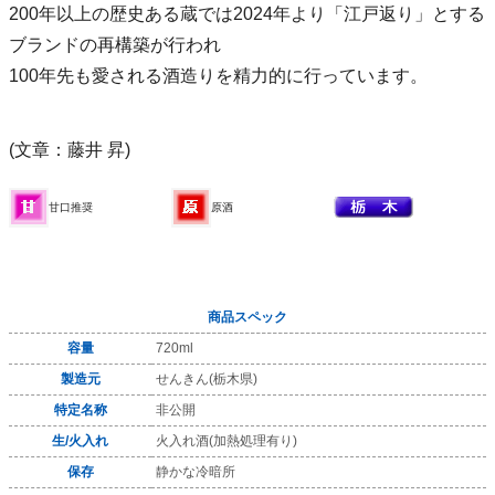
200年以上の歴史ある蔵では2024年より「江戸返り」とする
ブランドの再構築が行われ
100年先も愛される酒造りを精力的に行っています。
(文章：藤井 昇)
甘口推奨
原酒
商品スペック
容量
720ml
製造元
せんきん(栃木県)
特定名称
非公開
生/火入れ
火入れ酒(加熱処理有り)
保存
静かな冷暗所