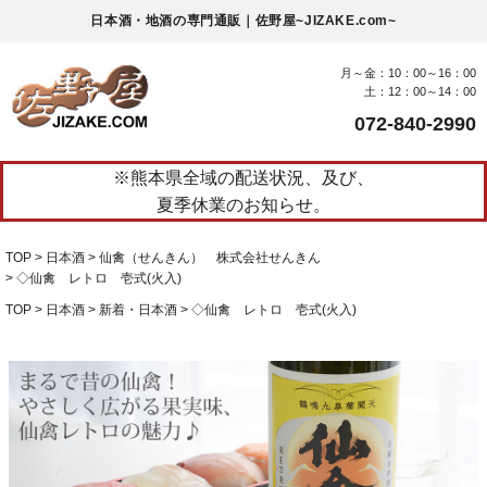
日本酒・地酒の専門通販｜佐野屋~JIZAKE.com~
月～金：10：00～16：00
土：12：00～14：00
072-840-2990
※熊本県全域の配送状況、及び、
夏季休業のお知らせ。
TOP
日本酒
仙禽（せんきん） 株式会社せんきん
◇仙禽 レトロ 壱式(火入)
TOP
日本酒
新着・日本酒
◇仙禽 レトロ 壱式(火入)