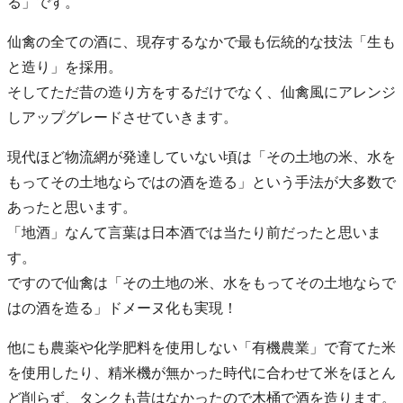
る」です。
仙禽の全ての酒に、現存するなかで最も伝統的な技法「生も
と造り」を採用。
そしてただ昔の造り方をするだけでなく、仙禽風にアレンジ
しアップグレードさせていきます。
現代ほど物流網が発達していない頃は「その土地の米、水を
もってその土地ならではの酒を造る」という手法が大多数で
あったと思います。
「地酒」なんて言葉は日本酒では当たり前だったと思いま
す。
ですので仙禽は「その土地の米、水をもってその土地ならで
はの酒を造る」ドメーヌ化も実現！
他にも農薬や化学肥料を使用しない「有機農業」で育てた米
を使用したり、精米機が無かった時代に合わせて米をほとん
ど削らず、タンクも昔はなかったので木桶で酒を造ります。