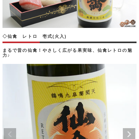
◇仙禽 レトロ 壱式(火入)
まるで昔の仙禽！やさしく広がる果実味、仙禽レトロの魅
力♪