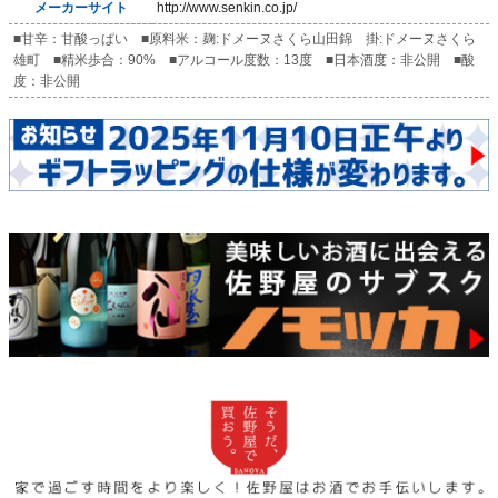
メーカーサイト
http://www.senkin.co.jp/
■甘辛：甘酸っぱい ■原料米：麹:ドメーヌさくら山田錦 掛:ドメーヌさくら
雄町 ■精米歩合：90% ■アルコール度数：13度 ■日本酒度：非公開 ■酸
度：非公開