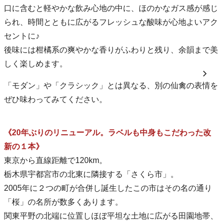
口に含むと軽やかな飲み心地の中に、ほのかなガス感が感じ
られ、時間とともに広がるフレッシュな酸味が心地よいアク
セントに♪
後味には柑橘系の爽やかな香りがふわりと残り、余韻まで美
しく楽しめます。
「モダン」や「クラシック」とは異なる、別の仙禽の表情を
ぜひ味わってみてください。
《20年ぶりのリニューアル。ラベルも中身もこだわった改
新の１本》
東京から直線距離で120km。
栃木県宇都宮市の北東に隣接する「さくら市」。
2005年に２つの町が合併し誕生したこの市はその名の通り
「桜」の名所が数多くあります。
関東平野の北端に位置しほぼ平坦な土地に広がる田園地帯、