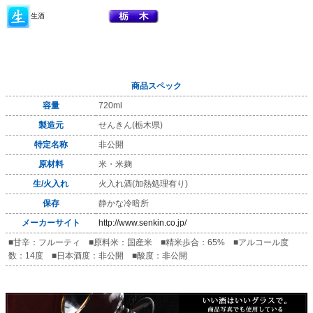
生酒
商品スペック
容量
720ml
製造元
せんきん(栃木県)
特定名称
非公開
原材料
米・米麹
生/火入れ
火入れ酒(加熱処理有り)
保存
静かな冷暗所
メーカーサイト
http://www.senkin.co.jp/
■甘辛：フルーティ ■原料米：国産米 ■精米歩合：65% ■アルコール度
数：14度 ■日本酒度：非公開 ■酸度：非公開