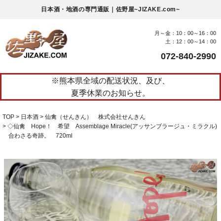
日本酒・地酒の専門通販｜佐野屋~JIZAKE.com~
月～金：10：00～16：00
土：12：00～14：00
072-840-2990
※熊本県全域の配送状況、及び、
夏季休業のお知らせ。
TOP
日本酒
仙禽（せんきん） 株式会社せんきん
◇仙禽 Hope！ 希望 Assemblage Miracle(アッサンブラージュ・ミラクル)
合わさる奇跡。 720ml