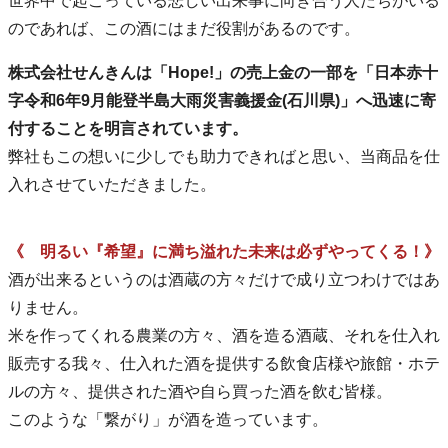
世界中で起こっている悲しい出来事に向き合う人たちがいる
のであれば、この酒にはまだ役割があるのです。
株式会社せんきんは「Hope!」の売上金の一部を「日本赤十
字令和6年9月能登半島大雨災害義援金(石川県)」へ迅速に寄
付することを明言されています。
弊社もこの想いに少しでも助力できればと思い、当商品を仕
入れさせていただきました。
《 明るい『希望』に満ち溢れた未来は必ずやってくる！》
酒が出来るというのは酒蔵の方々だけで成り立つわけではあ
りません。
米を作ってくれる農業の方々、酒を造る酒蔵、それを仕入れ
販売する我々、仕入れた酒を提供する飲食店様や旅館・ホテ
ルの方々、提供された酒や自ら買った酒を飲む皆様。
このような「繋がり」が酒を造っています。