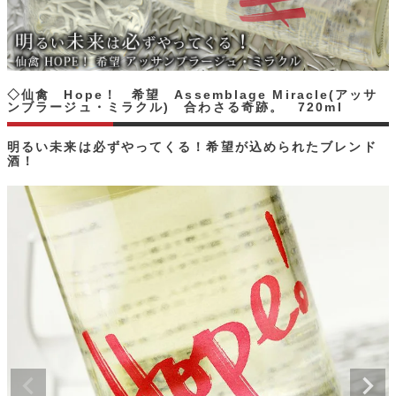
◇仙禽 Hope！ 希望 Assemblage Miracle(アッサ
ンブラージュ・ミラクル) 合わさる奇跡。 720ml
明るい未来は必ずやってくる！希望が込められたブレンド
酒！