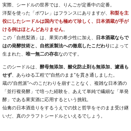
実際、シードルの世界では、りんごが定番中の定番。
洋梨を使った「ポワレ」はフランスにありますが、
和梨を主
役にしたシードルは国内でも極めて珍しく、日本酒蔵が手が
ける例はほとんどありません
。
この「自然梨酒」は、果実の希少性に加え、
日本酒蔵ならで
はの発酵技術と、自然派製法への徹底したこだわり
によって
生まれた、
唯一無二の存在
なのです。
このシードルは、
酵母無添加、酸化防止剤も無添加、濾過も
せず
、あらゆる工程で“自然のまま”を貫き通しました。
蔵の“自然派”へのこだわりを崩すことなく、複雑な日本酒の
「並行複発酵」で培った経験を、あえて単純で繊細な「単発
酵」である果実酒に応用するという挑戦。
仙禽の日本酒造りをするうえでの技と哲学をそのまま受け継
いだ、真のクラフトシードルといえるでしょう。