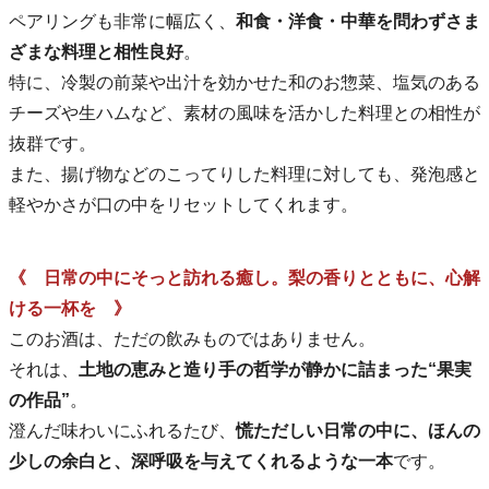
ペアリングも非常に幅広く、
和食・洋食・中華を問わずさま
ざまな料理と相性良好
。
特に、冷製の前菜や出汁を効かせた和のお惣菜、塩気のある
チーズや生ハムなど、素材の風味を活かした料理との相性が
抜群です。
また、揚げ物などのこってりした料理に対しても、発泡感と
軽やかさが口の中をリセットしてくれます。
《 日常の中にそっと訪れる癒し。梨の香りとともに、心解
ける一杯を 》
このお酒は、ただの飲みものではありません。
それは、
土地の恵みと造り手の哲学が静かに詰まった“果実
の作品”
。
澄んだ味わいにふれるたび、
慌ただしい日常の中に、ほんの
少しの余白と、深呼吸を与えてくれるような一本
です。