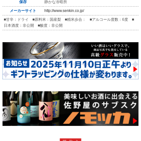
保存
静かな冷暗所
メーカーサイト
http://www.senkin.co.jp/
■甘辛：ドライ ■原料米：国産梨 ■精米歩合： ■アルコール度数：6度 ■
日本酒度：非公開 ■酸度：非公開