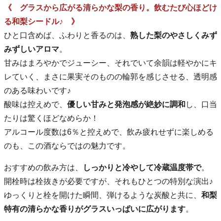
《 グラスから広がる清らかな梨の香り。飲むたび心ほどけ
る和梨シードル♪ 》
ひと口含めば、ふわりと香るのは、
熟した梨のやさしくみず
みずしいアロマ
。
甘みはまろやかでジューシー、それでいて余韻は軽やかにキ
レていく、まさに果実そのものの輪郭を感じさせる、透明感
のある味わいです♪
酸味は控えめで、
優しい甘みと発泡感が絶妙に調和
し、口当
たりは驚くほどなめらか！
アルコール度数は6％と控えめで、飲み疲れせずに楽しめる
のも、この酒ならではの魅力です。
おすすめの飲み方は、
しっかりと冷やして冷蔵温度帯で
。
開栓時は栓抜きが必要ですが、それもひとつの特別な演出♪
ゆっくりと栓を開けた瞬間、弾けるような炭酸と共に、
和梨
特有の清らかな香りがグラスいっぱいに広がります
。