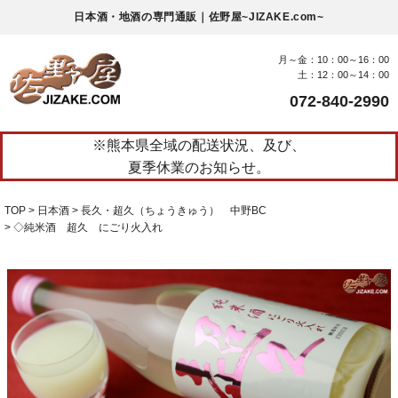
日本酒・地酒の専門通販｜佐野屋~JIZAKE.com~
月～金：10：00～16：00
土：12：00～14：00
072-840-2990
※熊本県全域の配送状況、及び、
夏季休業のお知らせ。
TOP
日本酒
長久・超久（ちょうきゅう） 中野BC
◇純米酒 超久 にごり火入れ