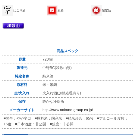
にごり酒
原酒
限定品
商品スペック
容量
720ml
製造元
中野BC(和歌山県)
特定名称
純米酒
原材料
米・米麹
生/火入れ
火入れ酒(加熱処理有り)
保存
静かな冷暗所
メーカーサイト
http://www.nakano-group.co.jp/
■甘辛：やや辛口 ■原料米：国産米 ■精米歩合：65% ■アルコール度数：
16度 ■日本酒度：非公開 ■酸度：非公開