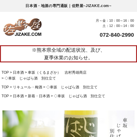
日本酒・地酒の専門通販｜佐野屋~JIZAKE.com~
月～金：10：00～16：00
土：12：00～14：00
072-840-2990
※熊本県全域の配送状況、及び、
夏季休業のお知らせ。
TOP
日本酒
車坂（くるまざか） 吉村秀雄商店
◇車坂 じゃばら酒 別仕立て
TOP
リキュール・梅酒
◇車坂 じゃばら酒 別仕立て
TOP
日本酒
新着・日本酒
◇車坂 じゃばら酒 別仕立て