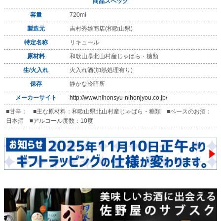
商品スペック
容量
720ml
製造元
吉村秀雄商店(和歌山県)
特定名称
リキュール
原材料
和歌山県北山村産じゃばら・糖類
生/火入れ
火入れ酒(加熱処理有り)
保存
静かな冷暗所
メーカーサイト
http://www.nihonsyu-nihonjyou.co.jp/
■甘辛： ■主な原材料：和歌山県北山村産じゃばら・糖類 ■ベースのお酒：
日本酒 ■アルコール度数：10度