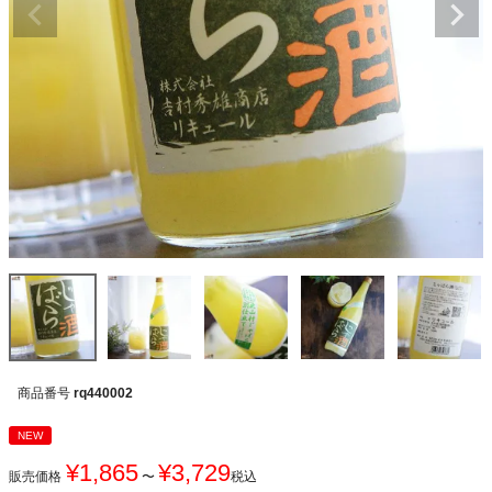
商品番号
rq440002
NEW
¥
1,865
¥
3,729
販売価格
〜
税込