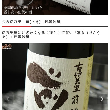
◇古伊万里 前(さき) 純米吟醸
伊万里焼に注ぎたくなる！凛として旨い「凛旨（りんう
ま）」純米吟醸