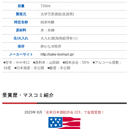
容量
720ml
製造元
古伊万里酒造(佐賀県)
特定名称
純米吟醸
原材料
米・米麹
生/火入れ
火入れ酒(加熱処理有り)
保存
静かな冷暗所
メーカーサイト
http://sake-koimari.jp/
■甘辛：やや辛口 ■原料米：山田錦 ■精米歩合：55% ■アルコール度数：
16度 ■日本酒度：非公開 ■酸度：非公開
受賞歴・マスコミ紹介
2023年 8月
「全米日本酒歓評会 223」で金賞受賞！