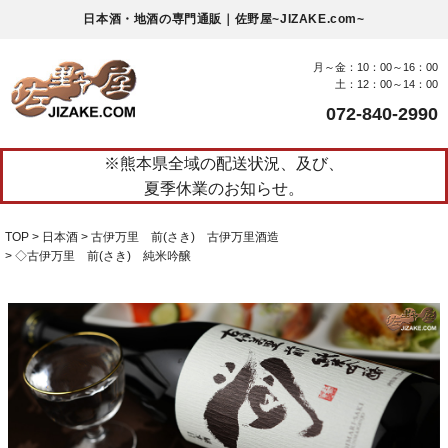
日本酒・地酒の専門通販｜佐野屋~JIZAKE.com~
月～金：10：00～16：00
土：12：00～14：00
072-840-2990
※熊本県全域の配送状況、及び、
夏季休業のお知らせ。
TOP
日本酒
古伊万里 前(さき) 古伊万里酒造
◇古伊万里 前(さき) 純米吟醸