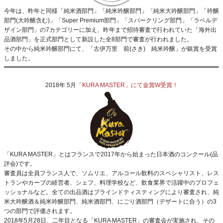
今年は、昨年と同様「純米酒部門」「純米吟醸部門」「純米大吟醸部門」「吟醸
部門(大吟醸含む)」「Super Premium部門」「スパークリング部門」「ラベルデ
ザイン部門」の7カテゴリーに加え、昨年まで招待審査で行われていた「海外出
品酒部門」を正式部門として新設した全8部門で審査が行われました。
その中から純米吟醸部門にて、「古伊万里 前(さき) 純米吟醸」が銀賞を受賞
しました。
2018年 5月
「KURA MASTER」にて金賞W受賞！
「KURA MASTER」とはフランスで2017年から始まった日本酒のコンクール(品
評会)です。
審査員は全員フランス人で、ソムリエ、アルコール飲料のスペシャリスト、レス
トランやカーブの経営者、シェフ、料理学校など、飲食業界で活躍中のプロフェ
ッショナルなど。全ての出品酒はブラインドティスティングにより審査され、純
米大吟醸酒＆純米吟醸部門、純米酒部門、にごり酒部門（デザートに合う）の3
つの部門で評価されます。
2018年5月28日、二年目となる「KURA MASTER」の審査会が実施され、その