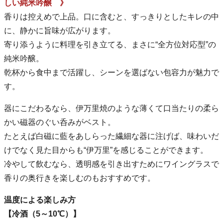
しい純米吟醸 》
香りは控えめで上品。口に含むと、すっきりとしたキレの中
に、静かに旨味が広がります。
寄り添うように料理を引き立てる、まさに“全方位対応型”の
純米吟醸。
乾杯から食中まで活躍し、シーンを選ばない包容力が魅力で
す。
器にこだわるなら、伊万里焼のような薄くて口当たりの柔ら
かい磁器のぐい呑みがベスト。
たとえば白磁に藍をあしらった繊細な器に注げば、味わいだ
けでなく見た目からも“伊万里”を感じることができます。
冷やして飲むなら、透明感を引き出すためにワイングラスで
香りの奥行きを楽しむのもおすすめです。
温度による楽しみ方
【冷酒（5～10℃）】