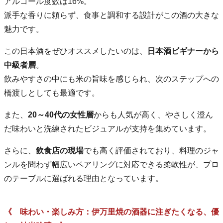
アルコール度数は16%。
派手な香りに頼らず、食事と調和する設計がこの酒の大きな
魅力です。
この日本酒をぜひオススメしたいのは、
日本酒ビギナーから
中級者層
。
飲みやすさの中にも米の旨味を感じられ、次のステップへの
橋渡しとしても最適です。
また、
20～40代の女性層
からも人気が高く、やさしく澄ん
だ味わいと洗練されたビジュアルが支持を集めています。
さらに、
飲食店の現場
でも高く評価されており、料理のジャ
ンルを問わず幅広いペアリングに対応できる柔軟性が、プロ
のテーブルに選ばれる理由となっています。
《 味わい・楽しみ方：伊万里焼の酒器に注ぎたくなる、優