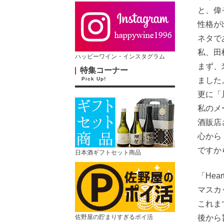
と、偉
性格が
ネタで
私、田
ハッピーワイン・インスタグラム
まず、
特集コーナー
Pick Up!
ました
更に「
私のメ
酒販店
心から
ですか
日本酒ギフトセット商品
「He
マスカ
これま
佐野屋の貯まりすぎるポイ活
後から