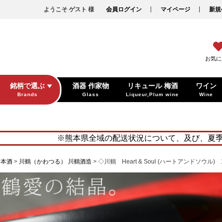
ようこそ ゲスト 様
会員ログイン
マイページ
新規
お気に
銘柄で選ぶ
酒器 作家物
リキュール 梅酒
ワイン
Brands
Glass
Liqueur,Plum wine
Wine
※熊本県全域の配送状況について、及び、夏
日本酒
川鶴（かわつる） 川鶴酒造
◇川鶴 Heart & Soul (ハートアンドソウル) 1