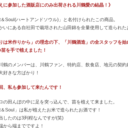
えに参加した酒販店にのみ出荷される川鶴愛の結晶！》
rt＆Soul(ハートアンドソウル)」と名付けられたこの商品。
かいにある自社田で栽培された山田錦を全量使用して造られた
りは米作りから」の理念の下、「川鶴酒造」の全スタッフを始
つ苗を手で植えました！
川鶴のメンバーは、川鶴ファン、特約店、飲食店、地元の契約
大好きな方ばかり！
回、私も参加して来たんです！
ロの田んぼの中に足を突っ込んで、苗を植えて来ました。
art＆Soul」は私が植えたお米で造られたお酒です！
当したのは3列程なんですが(笑)
端から端までですよ！