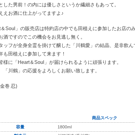
とした男前！の内には優しさというか繊細さもあって。
ええお酒に仕上がってますよ♪
art＆Soul」の販売店は特約店の中でも田植えに参加したお店の
お酒ですのでこの機会をお見逃し無く。
タッフが全身全霊を掛けて醸した「川鶴愛」の結晶、是非飲ん
年も田植えに参加して来ます！
皆様に「Heart＆Soul」が届けられるように頑張ります。
、「川鶴」の応援をよろしくお願い致します。
金巻 忍)
商品スペック
容量
1800ml