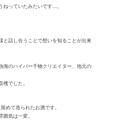
うねっていたみたいです…。
様と話し合うことで想いを知ることが出来
熱海のハイパー干物クリエイター、地元の
収穫でした。
白に留めて造られたお酒です。
雰囲気は一変。
。