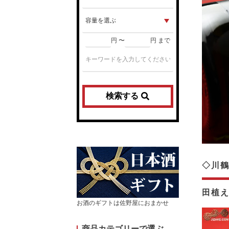
円 〜
円 まで
検索する
◇川鶴
田植
お酒のギフトは佐野屋におまかせ
商品カテゴリーで選ぶ