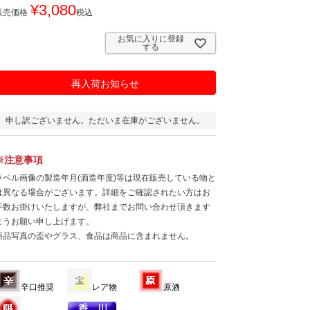
¥
3,080
販売価格
税込
お気に入りに登録
する
再入荷お知らせ
申し訳ございません。ただいま在庫がございません。
※注意事項
ラベル画像の製造年月(酒造年度)等は現在販売している物と
は異なる場合がございます。詳細をご確認されたい方はお
手数お掛けいたしますが、弊社までお問い合わせ頂きます
ようお願い申し上げます。
商品写真の盃やグラス、食品は商品に含まれません。
辛口推奨
レア物
原酒