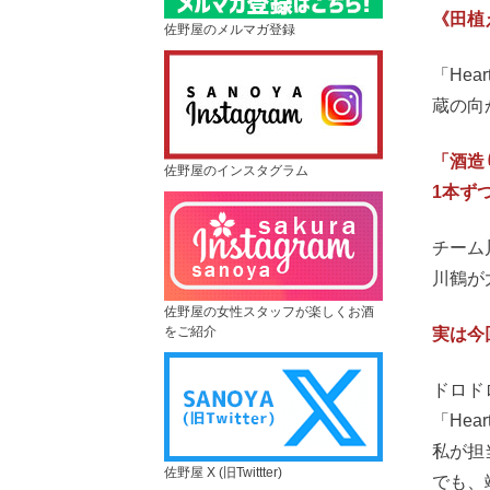
《田植
佐野屋のメルマガ登録
「Hea
蔵の向
「酒造
佐野屋のインスタグラム
1本ず
チーム
川鶴が
佐野屋の女性スタッフが楽しくお酒
をご紹介
実は今
ドロド
「He
私が担
佐野屋 X (旧Twittter)
でも、