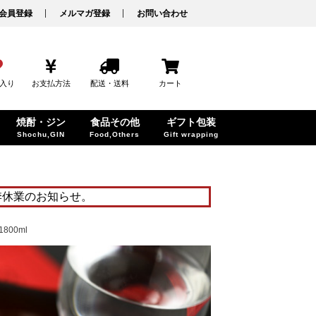
会員登録
メルマガ登録
お問い合わせ
入り
お支払方法
配送・送料
カート
焼酎・ジン
食品その他
ギフト包装
Shochu,GIN
Food,Others
Gift wrapping
季休業のお知らせ。
800ml