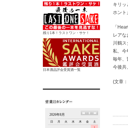
キリッ
ホント
「He
残り1本！ラストワン・サケ！
レアな
川鶴ス
私、今
毎年、
今後共
日本酒品評会受賞酒一覧
(文章：