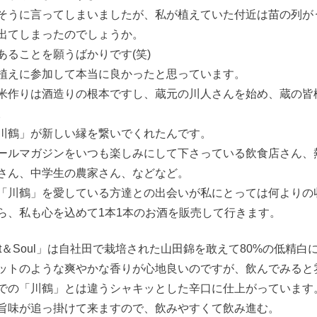
そうに言ってしまいましたが、私が植えていた付近は苗の列が
出てしまったのでしょうか。
あることを願うばかりです(笑)
植えに参加して本当に良かったと思っています。
米作りは酒造りの根本ですし、蔵元の川人さんを始め、蔵の皆
。
川鶴」が新しい縁を繋いでくれたんです。
ールマガジンをいつも楽しみにして下さっている飲食店さん、
さん、中学生の農家さん、などなど。
「川鶴」を愛している方達との出会いが私にとっては何よりの
ら、私も心を込めて1本1本のお酒を販売して行きます。
art＆Soul」は自社田で栽培された山田錦を敢えて80%の低精
ットのような爽やかな香りが心地良いのですが、飲んでみると
での「川鶴」とは違うシャキッとした辛口に仕上がっています
旨味が追っ掛けて来ますので、飲みやすくて飲み進む。