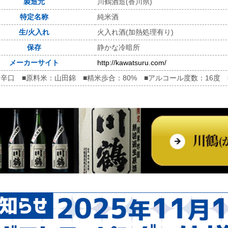
製造元
川鶴酒造(香川県)
特定名称
純米酒
生/火入れ
火入れ酒(加熱処理有り)
保存
静かな冷暗所
メーカーサイト
http://kawatsuru.com/
辛口 ■原料米：山田錦 ■精米歩合：80% ■アルコール度数：16度 ■日