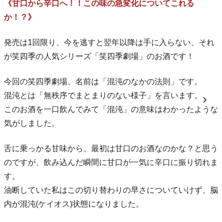
《甘口から辛口へ！！この味の急変化についてこれる
か！？》
発売は1回限り、今を逃すと翌年以降は手に入らない、それ
が笑四季の人気シリーズ「笑四季劇場」のお酒です！
今回の笑四季劇場、名前は「混沌のなかの法則」です。
混沌とは「無秩序でまとまりのない様子」を言います。
このお酒を一口飲んでみて「混沌」の意味はわかったような
気がしました。
舌に乗っかる甘味から、最初は甘口のお酒なのかな？と思う
のですが、飲み込んだ瞬間に甘口が一気に辛口に振り切れま
す。
油断していた私はこの切り替わりの早さについていけず、脳
内が混沌(ケイオス)状態になりました。