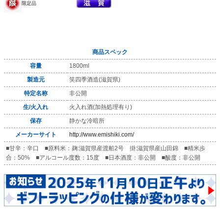
限定品
商品スペック
容量
1800ml
製造元
笑四季酒造(滋賀県)
特定名称
非公開
生/火入れ
火入れ酒(加熱処理有り)
保存
静かな冷暗所
メーカーサイト
http://www.emishiki.com/
■甘辛：辛口 ■原料米：麹:滋賀県産渡船2号 掛:滋賀県産山田錦 ■精米歩
合：50% ■アルコール度数：15度 ■日本酒度：非公開 ■酸度：非公開