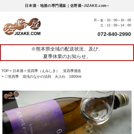
日本酒・地酒の専門通販｜佐野屋~JIZAKE.com~
月～金：10：00～16：00
土：12：00～14：00
072-840-2990
※熊本県全域の配送状況、及び、
夏季休業のお知らせ。
TOP
日本酒
笑四季（えみしき） 笑四季酒造
◇笑四季 混沌のなかの法則 火入れ 1800ml