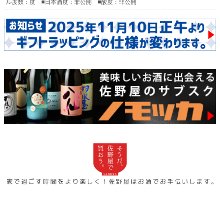
ル度数：度 ■日本酒度：非公開 ■酸度：非公開