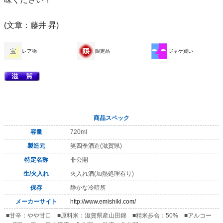
(文章：藤井 昇)
レア物
限定品
ジャケ買い
商品スペック
容量
720ml
製造元
笑四季酒造(滋賀県)
特定名称
非公開
生/火入れ
火入れ酒(加熱処理有り)
保存
静かな冷暗所
メーカーサイト
http://www.emishiki.com/
■甘辛：やや甘口 ■原料米：滋賀県産山田錦 ■精米歩合：50% ■アルコー